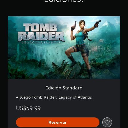
E
d
i
c
i
ó
n
S
t
a
n
d
a
r
Edición Standard
d
Juego Tomb Raider: Legacy of Atlantis
US$59.99
Reservar