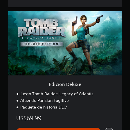
E
d
i
c
i
ó
n
D
e
l
u
x
e
Edición Deluxe
Juego Tomb Raider: Legacy of Atlantis
Atuendo Parisian Fugitive
Paquete de historia DLC*
US$69.99