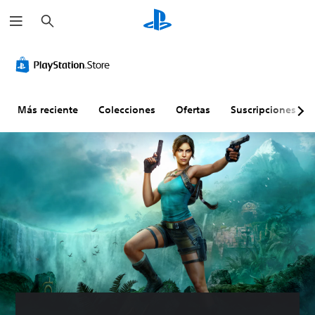
B
u
s
c
a
r
Más reciente
Colecciones
Ofertas
Suscripciones