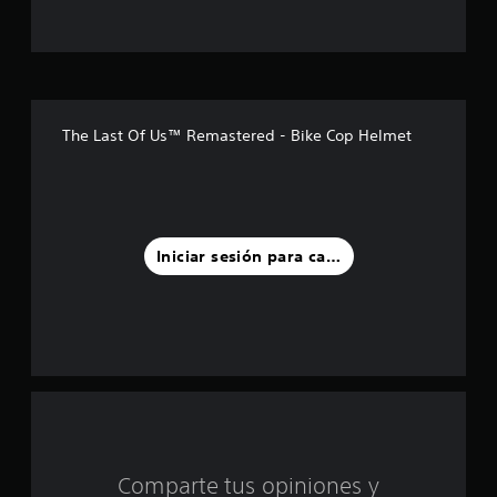
s
t
r
e
The Last Of Us™ Remastered - Bike Cop Helmet
l
l
a
Iniciar sesión para calificar
s
d
e
c
i
Comparte tus opiniones y