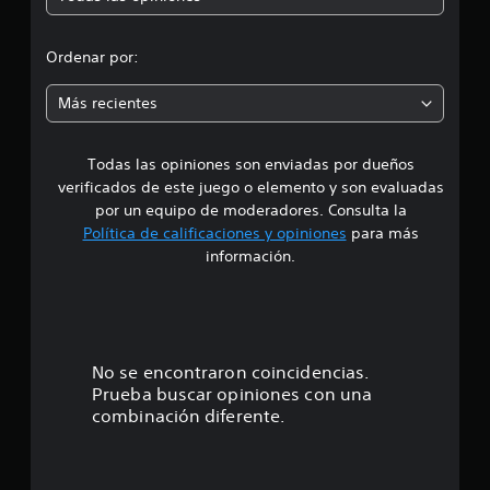
d
r
e
9
o
Ordenar por:
8
c
m
a
Más recientes
l
e
i
f
Todas las opiniones son enviadas por dueños
d
i
verificados de este juego o elemento y son evaluadas
c
i
por un equipo de moderadores. Consulta la
a
Política de calificaciones y opiniones
para más
c
o
información.
i
o
:
n
e
4
s
.
No se encontraron coincidencias.
Prueba buscar opiniones con una
7
combinación diferente.
e