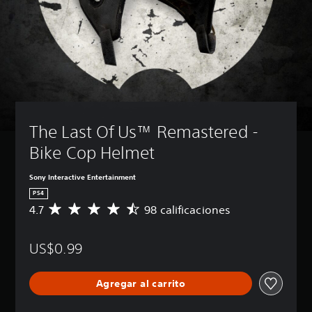
The Last Of Us™ Remastered - 
Bike Cop Helmet
Sony Interactive Entertainment
PS4
4.7
98 calificaciones
C
a
l
US$0.99
i
f
i
Agregar al carrito
c
a
c