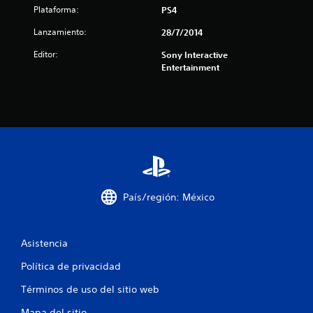
Plataforma:
PS4
c
Lanzamiento:
28/7/2014
a
Editor:
Sony Interactive
Entertainment
l
i
f
i
c
País/región: México
a
c
Asistencia
i
Política de privacidad
o
Términos de uso del sitio web
n
Mapa del sitio