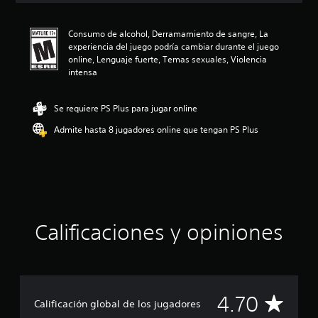
i
ó
Consumo de alcohol, Derramamiento de sangre, La
n
experiencia del juego podría cambiar durante el juego
p
online, Lenguaje fuerte, Temas sexuales, Violencia
r
intensa
o
m
e
Se requiere PS Plus para jugar online
d
i
Admite hasta 8 jugadores online que tengan PS Plus
o
:
4
.
7
e
s
Calificaciones y opiniones
t
r
e
l
l
a
C
4.70
Calificación global de los jugadores
s
d