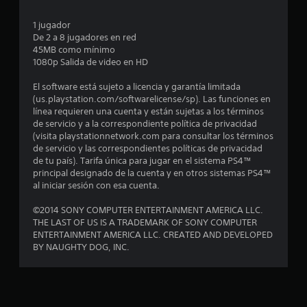
n
1 jugador
De 2 a 8 jugadores en red
u
45MB como mínimo
1080p Salida de video en HD
n
El software está sujeto a licencia y garantía limitada
t
(us.playstation.com/softwarelicense/sp). Las funciones en
línea requieren una cuenta y están sujetas a los términos
o
de servicio y a la correspondiente política de privacidad
(visita playstationnetwork.com para consultar los términos
t
de servicio y las correspondientes políticas de privacidad
de tu país). Tarifa única para jugar en el sistema PS4™
a
principal designado de la cuenta y en otros sistemas PS4™
al iniciar sesión con esa cuenta.
l
©2014 SONY COMPUTER ENTERTAINMENT AMERICA LLC.
d
THE LAST OF US IS A TRADEMARK OF SONY COMPUTER
ENTERTAINMENT AMERICA LLC. CREATED AND DEVELOPED
e
BY NAUGHTY DOG, INC.
9
8