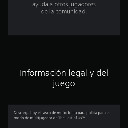
n
ayuda a otros jugadores
c
de la comunidad.
o
e
s
t
r
Información legal y del
e
juego
l
l
a
Descarga hoy el casco de motocicleta para policía para el
s
modo de multijugador de The Last of Us™.
e