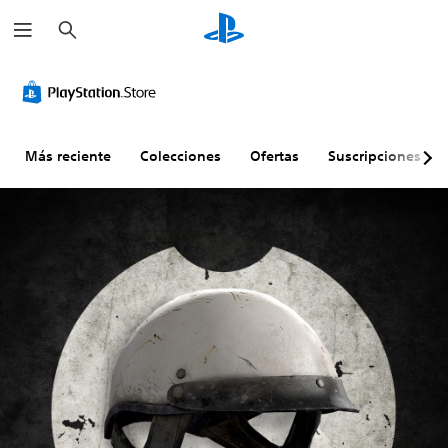
B
u
s
c
a
r
Más reciente
Colecciones
Ofertas
Suscripciones