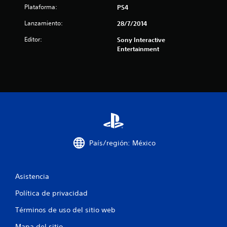
Plataforma:
PS4
8
Lanzamiento:
28/7/2014
2
Editor:
Sony Interactive
Entertainment
c
a
l
i
f
País/región: México
i
c
Asistencia
a
Política de privacidad
c
Términos de uso del sitio web
i
Mapa del sitio