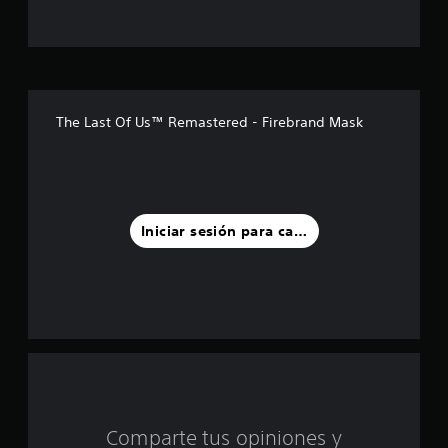
e
s
t
r
The Last Of Us™ Remastered - Firebrand Mask
e
l
l
Iniciar sesión para calificar
a
s
d
e
c
Comparte tus opiniones y