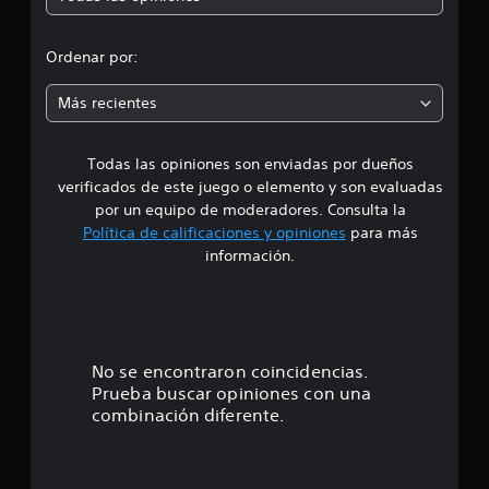
l
r
d
e
o
Ordenar por:
1
8
m
2
Más recientes
c
e
a
l
Todas las opiniones son enviadas por dueños
d
i
verificados de este juego o elemento y son evaluadas
f
i
por un equipo de moderadores. Consulta la
i
Política de calificaciones y opiniones
para más
c
o
información.
a
c
:
i
o
4
n
e
.
No se encontraron coincidencias.
s
Prueba buscar opiniones con una
7
combinación diferente.
8