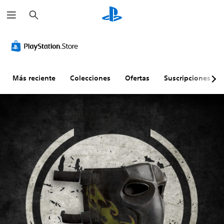
B
u
s
c
a
r
Más reciente
Colecciones
Ofertas
Suscripciones