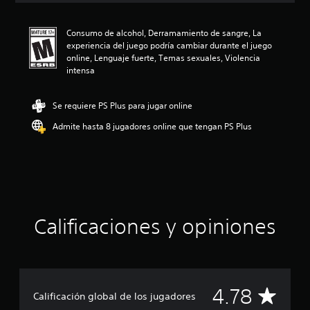
i
ó
Consumo de alcohol, Derramamiento de sangre, La
n
experiencia del juego podría cambiar durante el juego
p
online, Lenguaje fuerte, Temas sexuales, Violencia
r
intensa
o
m
e
Se requiere PS Plus para jugar online
d
i
Admite hasta 8 jugadores online que tengan PS Plus
o
:
4
.
7
8
e
Calificaciones y opiniones
s
t
r
e
l
l
C
4.78
Calificación global de los jugadores
a
s