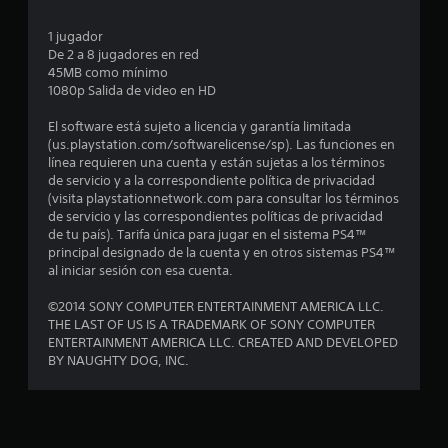
e
1 jugador
De 2 a 8 jugadores en red
n
45MB como mínimo
1080p Salida de video en HD
u
El software está sujeto a licencia y garantía limitada
n
(us.playstation.com/softwarelicense/sp). Las funciones en
línea requieren una cuenta y están sujetas a los términos
t
de servicio y a la correspondiente política de privacidad
(visita playstationnetwork.com para consultar los términos
o
de servicio y las correspondientes políticas de privacidad
de tu país). Tarifa única para jugar en el sistema PS4™
t
principal designado de la cuenta y en otros sistemas PS4™
al iniciar sesión con esa cuenta.
a
©2014 SONY COMPUTER ENTERTAINMENT AMERICA LLC.
l
THE LAST OF US IS A TRADEMARK OF SONY COMPUTER
ENTERTAINMENT AMERICA LLC. CREATED AND DEVELOPED
d
BY NAUGHTY DOG, INC.
e
1