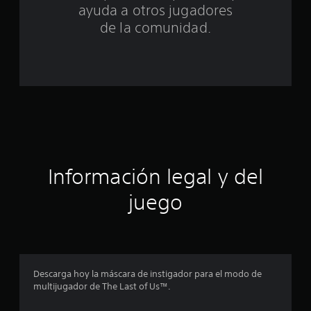
i
ayuda a otros jugadores
n
de la comunidad.
c
o
e
s
t
Información legal y del
r
juego
e
l
l
Descarga hoy la máscara de instigador para el modo de
a
multijugador de The Last of Us™.
s