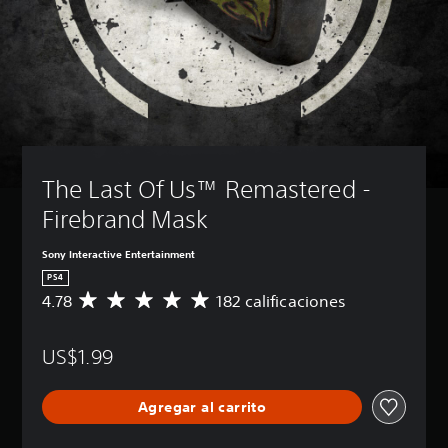
The Last Of Us™ Remastered - 
Firebrand Mask
Sony Interactive Entertainment
PS4
4.78
182 calificaciones
C
a
l
US$1.99
i
f
i
Agregar al carrito
c
a
c