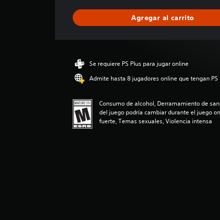
f
i
Agregar al carrito
c
a
c
i
ó
Se requiere PS Plus para jugar online
n
p
Admite hasta 8 jugadores online que tengan PS 
r
o
Consumo de alcohol, Derramamiento de sang
m
del juego podría cambiar durante el juego on
e
fuerte, Temas sexuales, Violencia intensa
d
i
o
:
4
.
6
7
e
s
t