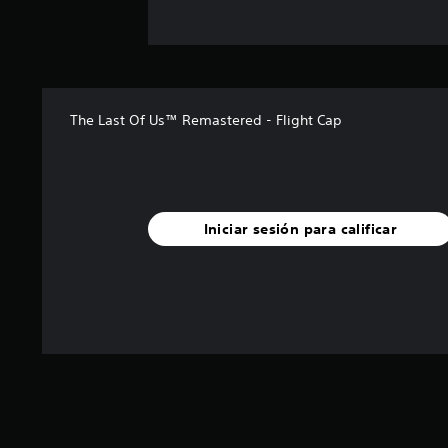
n
e
s
The Last Of Us™ Remastered - Flight Cap
Iniciar sesión para calificar