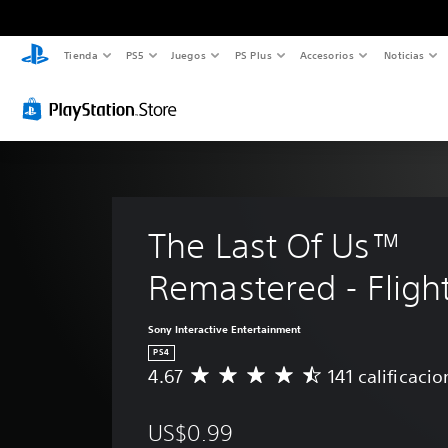
Tienda
PS5
Juegos
PS Plus
Accesorios
Noticias
The Last Of Us™ 
Remastered - Fligh
Sony Interactive Entertainment
PS4
4.67
141 calificaci
C
a
l
US$0.99
i