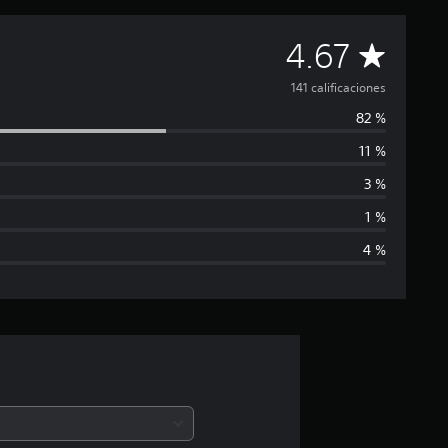
C
4.67
a
141 calificaciones
82 %
l
11 %
i
3 %
f
1 %
4 %
i
c
a
c
i