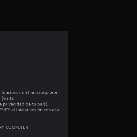
l
a
s
d
e
c
i
n
s funciones en línea requieren
 (visita
c
e privacidad de tu país).
PS4™ al iniciar sesión con esa
o
ONY COMPUTER
e