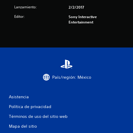
1
Lanzamiento:
2/2/2017
c
Editor:
Sony Interactive
Entertainment
a
l
i
f
i
País/región: México
c
a
Asistencia
c
Política de privacidad
i
Términos de uso del sitio web
o
Mapa del sitio