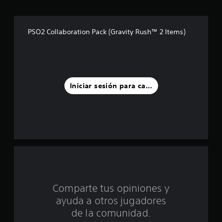
r
e
PSO2 Collaboration Pack (Gravity Rush™ 2 Items)
l
l
a
Iniciar sesión para calificar
s
d
e
c
i
Comparte tus opiniones y
n
ayuda a otros jugadores
c
de la comunidad.