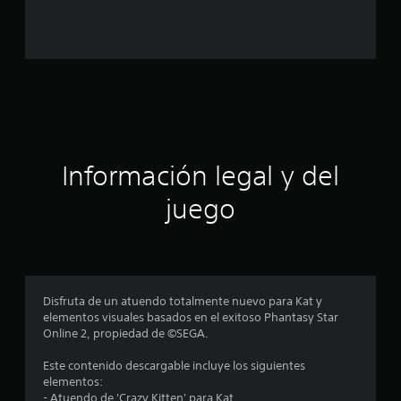
o
e
s
t
r
Información legal y del
e
juego
l
l
a
Disfruta de un atuendo totalmente nuevo para Kat y
s
elementos visuales basados en el exitoso Phantasy Star
Online 2, propiedad de ©SEGA.
e
Este contenido descargable incluye los siguientes
n
elementos:
- Atuendo de 'Crazy Kitten' para Kat