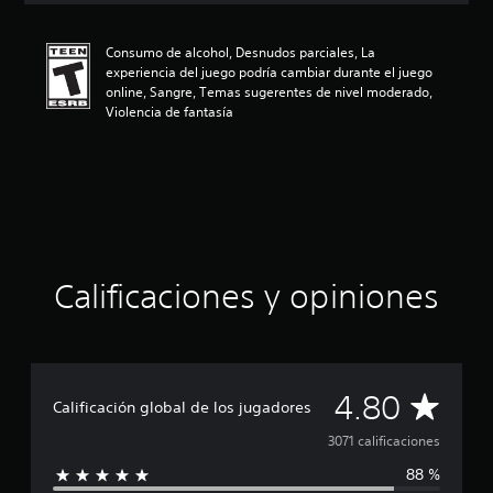
i
ó
Consumo de alcohol, Desnudos parciales, La
n
experiencia del juego podría cambiar durante el juego
p
online, Sangre, Temas sugerentes de nivel moderado,
r
Violencia de fantasía
o
m
e
d
i
o
:
4
.
Calificaciones y opiniones
8
e
s
t
r
e
C
4.80
Calificación global de los jugadores
l
l
a
3071 calificaciones
a
s
88 %
l
d