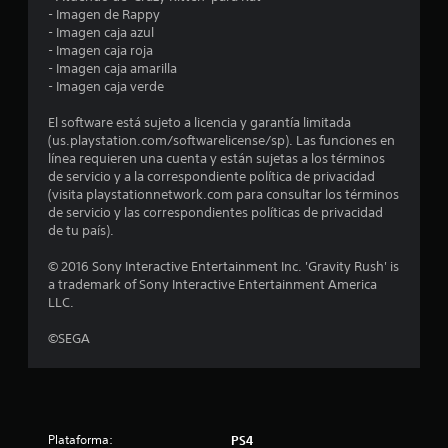
u
- Imagen de Rappy
- Imagen caja azul
n
- Imagen caja roja
- Imagen caja amarilla
t
- Imagen caja verde
o
El software está sujeto a licencia y garantía limitada
(us.playstation.com/softwarelicense/sp). Las funciones en
t
línea requieren una cuenta y están sujetas a los términos
de servicio y a la correspondiente política de privacidad
a
(visita playstationnetwork.com para consultar los términos
de servicio y las correspondientes políticas de privacidad
l
de tu país).
d
© 2016 Sony Interactive Entertainment Inc. 'Gravity Rush' is
a trademark of Sony Interactive Entertainment America
e
LLC.
©SEGA
3
0
7
Plataforma:
PS4