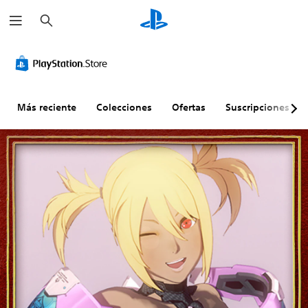
B
u
s
c
a
r
Más reciente
Colecciones
Ofertas
Suscripciones