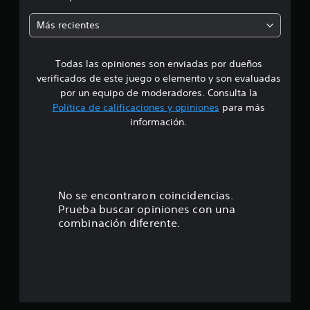
d
m
e
Más recientes
3
e
m
i
Todas las opiniones son enviadas por dueños
l
d
c
verificados de este juego o elemento y son evaluadas
a
i
por un equipo de moderadores. Consulta la
l
Política de calificaciones y opiniones
para más
i
o
información.
f
i
:
c
a
4
c
i
.
No se encontraron coincidencias.
o
Prueba buscar opiniones con una
n
8
combinación diferente.
e
s
e
s
t