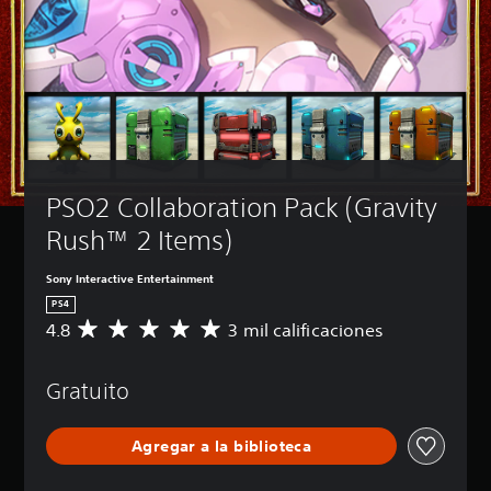
PSO2 Collaboration Pack (Gravity 
Rush™ 2 Items)
Sony Interactive Entertainment
PS4
4.8
3 mil calificaciones
C
a
l
Gratuito
i
f
i
Agregar a la biblioteca
c
a
c