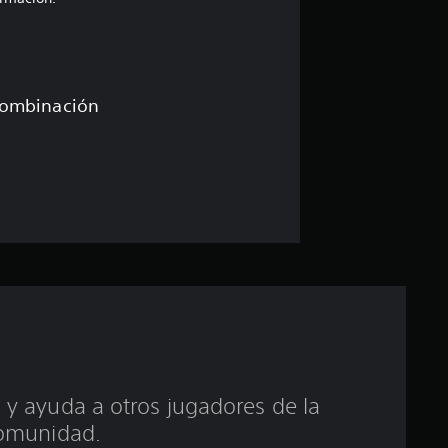
e
d
i
combinación
o
:
3
.
2
e
s
 y ayuda a otros jugadores de la
omunidad.