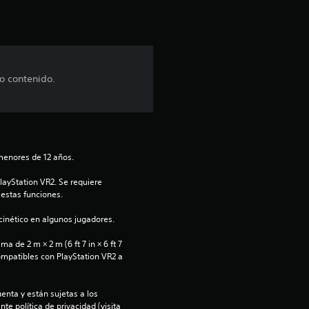
s
e
n
o contenido.
u
n
menores de 12 años.
t
ayStation VR2. Se requiere 
o
 estas funciones.
t
inético en algunos jugadores.
 de 2 m × 2 m (6 ft 7 in × 6 ft 7 
a
ompatibles con PlayStation VR2 a 
l
enta y están sujetas a los 
te política de privacidad (visita 