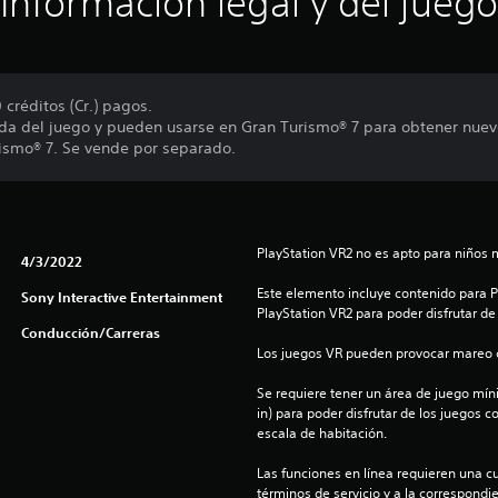
Información legal y del juego
créditos (Cr.) pagos.
neda del juego y pueden usarse en Gran Turismo® 7 para obtener nuev
rismo® 7. Se vende por separado.
PlayStation VR2 no es apto para niños 
4/3/2022
Este elemento incluye contenido para Pl
Sony Interactive Entertainment
PlayStation VR2 para poder disfrutar de
Conducción/Carreras
Los juegos VR pueden provocar mareo c
Se requiere tener un área de juego mínima
in) para poder disfrutar de los juegos c
escala de habitación.
Las funciones en línea requieren una cu
términos de servicio y a la correspondien