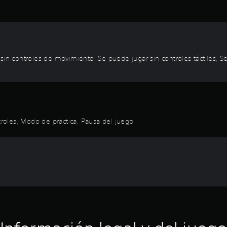
sin controles de movimiento, Se puede jugar sin controles táctiles, Se
ntroles, Modo de práctica, Pausa del juego