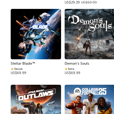
Precio de la oferta: US$29.39.
US$29.39
US$69.99
Stellar Blade™
Demon’s Souls
Deluxe
Extra
US$69.99
US$69.99