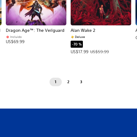
l
Dragon Age™: The Veilguard
Alan Wake 2
Incluido
Deluxe
US$69.99
-70 %
Precio de la oferta: US$17.99. Pre
US$17.99
US$59.99
1
2
3