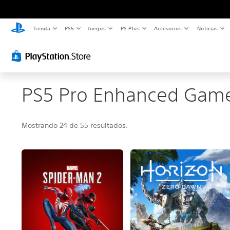
Tienda
PS5
Juegos
PS Plus
Accesorios
Noticias
PS5 Pro Enhanced Gam
Mostrando 24 de 55 resultados.