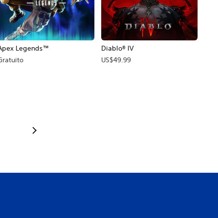
Apex Legends™
Diablo® IV
Gratuito
US$49.99
cio original: US$59.99.