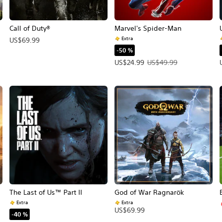
Call of Duty®
Marvel's Spider-Man
Extra
US$69.99
-50 %
 Precio original: US$49.99.
Precio de la oferta: US$24.99. Pre
US$24.99
US$49.99
The Last of Us™ Part II
God of War Ragnarök
Extra
Extra
US$69.99
-40 %