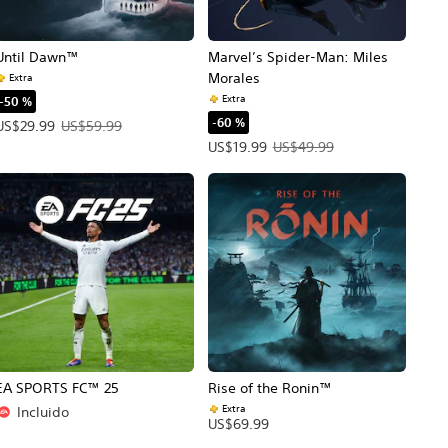
Until Dawn™
Marvel’s Spider-Man: Miles
Morales
Extra
Extra
-50 %
-60 %
cio original: US$49.99.
Precio de la oferta: US$29.99. Precio original: US$59.99.
US$29.99
US$59.99
Precio de la oferta: US$19.99. Precio
US$19.99
US$49.99
EA SPORTS FC™ 25
Rise of the Ronin™
Extra
Incluido
US$69.99