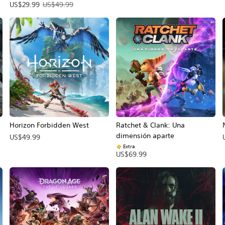
 Precio original: US$69.99.
Precio de la oferta: US$29.99. Precio original: US$49.99.
US$29.99
US$49.99
Horizon Forbidden West
Ratchet & Clank: Una
dimensión aparte
US$49.99
Extra
US$69.99