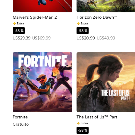
Marvel's Spider-Man 2
Horizon Zero Dawn™
Extra
Extra
-58 %
-58 %
Precio de la oferta: US$29.39. Precio original: US$69.99.
Precio de la oferta: US$20.99.
US$29.39
US$69.99
US$20.99
US$49.99
Fortnite
The Last of Us™ Part I
Extra
Gratuito
-58 %