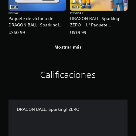
PS5
PS5
DISFRAZ
PERSONAJE
Paquete de victoria de
DRAGON BALL: Sparking!
DRAGON BALL: Sparking!
ZERO - 1.° Paquete
ZERO
personajes de DAIMA
US$0.99
US$9.99
Mostrar más
Calificaciones
DRAGON BALL: Sparking! ZERO