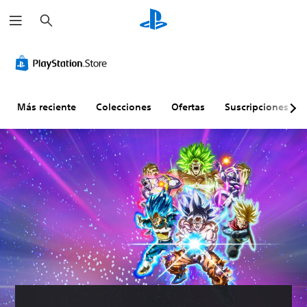
B
u
s
c
a
r
Más reciente
Colecciones
Ofertas
Suscripciones