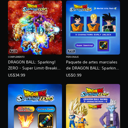
PS5
PS5
COMPLEMENTO
PERSONAJE
DRAGON BALL: Sparking!
Paquete de artes marciales
ZERO - Super Limit-Breaking
de DRAGON BALL: Sparking!
NEO
ZERO
US$34.99
US$0.99