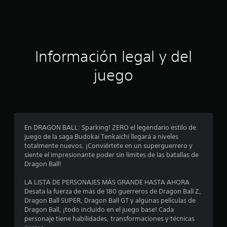
c
i
ó
Información legal y del
n
juego
p
r
o
En DRAGON BALL: Sparking! ZERO el legendario estilo de
juego de la saga Budokai Tenkaichi llegará a niveles
m
totalmente nuevos. ¡Conviértete en un superguerrero y
siente el impresionante poder sin límites de las batallas de
e
Dragon Ball!
d
LA LISTA DE PERSONAJES MÁS GRANDE HASTA AHORA
Desata la fuerza de más de 180 guerreros de Dragon Ball Z,
i
Dragon Ball SUPER, Dragon Ball GT y algunas películas de
Dragon Ball, ¡todo incluido en el juego base! Cada
o
personaje tiene habilidades, transformaciones y técnicas