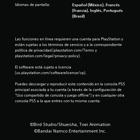
r
Idiomas de pantalla:
Español (México), Francés
(Francia), Inglés, Portugués
e
(Brasil)
l
l
Las funciones en línea requieren una cuenta para PlayStation y 
están sujetas a los términos de servicio y a la correspondiente 
a
política de privacidad (playstation.com/Terms y 
playstation.com/legal/privacy-policy).
s
El software está sujeto a licencia 
e
(us.playstation.com/softwarelicense/sp).
n
Puedes descargar y reproducir este contenido en la consola PS5 
principal asociada a tu cuenta (a través de la configuración de 
u
“Uso compartido de consola y juego offline”) y en cualquier otra 
consola PS5 a la que entres con tu misma cuenta.
n
t
©Bird Studio/Shueisha, Toei Animation
o
©Bandai Namco Entertainment Inc.