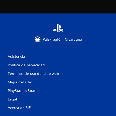
t
a
l
d
País/región: Nicaragua
e
6
Asistencia
7
Política de privacidad
6
Términos de uso del sitio web
5
Mapa del sitio
8
PlayStation Studios
c
Legal
a
Acerca de SIE