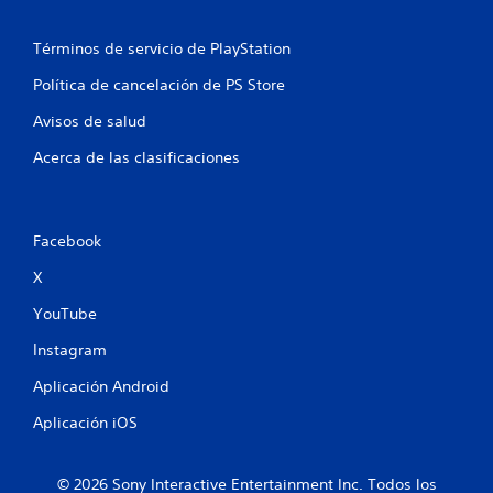
l
i
Términos de servicio de PlayStation
f
Política de cancelación de PS Store
Avisos de salud
i
Acerca de las clasificaciones
c
a
Facebook
c
X
i
YouTube
o
Instagram
n
Aplicación Android
e
Aplicación iOS
s
© 2026 Sony Interactive Entertainment Inc. Todos los