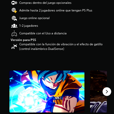
Compras dentro del juego opcionales
i
o
Admite hasta 2 jugadores online que tengan PS Plus
:
4
Juego online opcional
.
1-2 jugadores
5
1
Compatible con el Uso a distancia
e
Versión para PS5
s
Compatible con la función de vibración y el efecto de gatillo
t
(control inalámbrico DualSense)
r
e
l
l
a
s
d
e
c
i
n
c
o
e
s