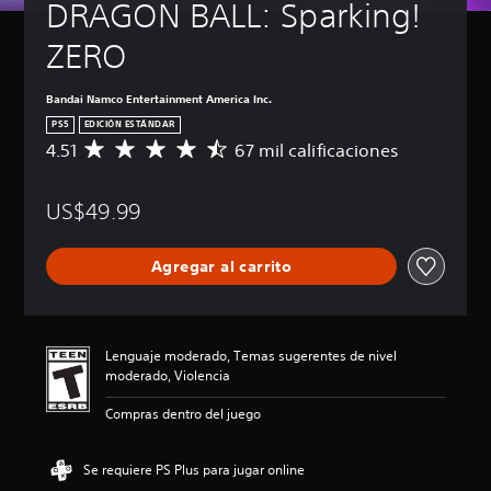
DRAGON BALL: Sparking! 
ZERO
Bandai Namco Entertainment America Inc.
PS5
EDICIÓN ESTÁNDAR
4.51
67 mil calificaciones
C
a
l
US$49.99
i
f
i
Agregar al carrito
c
a
c
i
ó
Lenguaje moderado, Temas sugerentes de nivel
n
moderado, Violencia
p
r
Compras dentro del juego
o
m
e
Se requiere PS Plus para jugar online
d