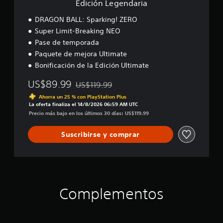
Edición Legendaria
r
i
DRAGON BALL: Sparking! ZERO
a
Super Limit-Breaking NEO
Pase de temporada
Paquete de mejora Ultimate
Bonificación de la Edición Ultimate
US$89.99
US$119.99
Rebajado del precio original de US$119.99
Ahorra un 25 % con PlayStation Plus
La oferta finaliza el 14/8/2026 06:59 AM UTC
Precio más bajo en los últimos 30 días: US$119.99
Suscribirse y comprar
Complementos