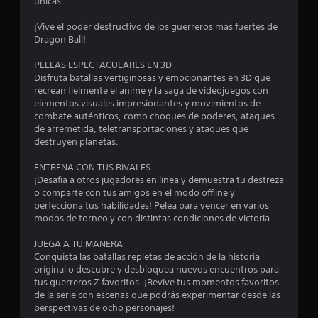
únicas.
:
¡Vive el poder destructivo de los guerreros más fuertes de
4
Dragon Ball!
.
PELEAS ESPECTACULARES EN 3D
Disfruta batallas vertiginosas y emocionantes en 3D que
5
recrean fielmente el anime y la saga de videojuegos con
elementos visuales impresionantes y movimientos de
combate auténticos, como choques de poderes, ataques
1
de arremetida, teletransportaciones y ataques que
destruyen planetas.
e
ENTRENA CON TUS RIVALES
s
¡Desafía a otros jugadores en línea y demuestra tu destreza
o comparte con tus amigos en el modo offline y
t
perfecciona tus habilidades! Pelea para vencer en varios
modos de torneo y con distintas condiciones de victoria.
r
JUEGA A TU MANERA
e
Conquista las batallas repletas de acción de la historia
original o descubre y desbloquea nuevos encuentros para
l
tus guerreros Z favoritos. ¡Revive tus momentos favoritos
de la serie con escenas que podrás experimentar desde las
l
perspectivas de ocho personajes!