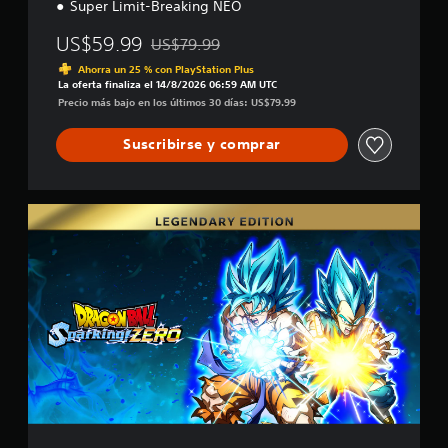
Super Limit-Breaking NEO
US$59.99
US$79.99
Rebajado del precio original de US$79.99
Ahorra un 25 % con PlayStation Plus
La oferta finaliza el 14/8/2026 06:59 AM UTC
Precio más bajo en los últimos 30 días: US$79.99
Suscribirse y comprar
E
d
i
c
i
ó
n
L
e
g
e
n
d
a