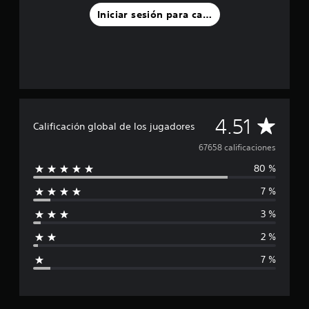
Iniciar sesión para calificar
C
4.51
Calificación global de los jugadores
a
67658 calificaciones
80 %
l
7 %
i
3 %
f
2 %
i
7 %
c
a