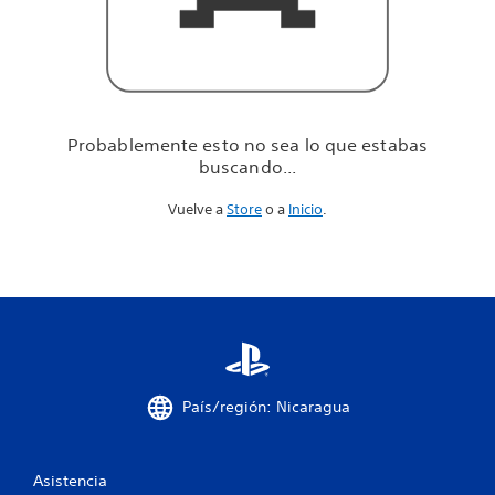
u
e
e
s
t
a
b
Probablemente esto no sea lo que estabas
a
buscando...
s
b
Vuelve a
Store
o a
Inicio
.
u
s
c
a
n
d
o
.
.
.
País/región: Nicaragua
Asistencia