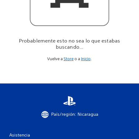
u
e
e
s
t
a
b
Probablemente esto no sea lo que estabas
a
buscando...
s
b
Vuelve a
Store
o a
Inicio
.
u
s
c
a
n
d
o
.
.
.
País/región: Nicaragua
Asistencia