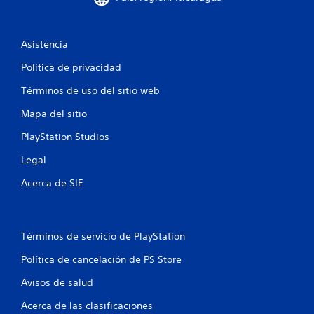
s
e
Asistencia
n
Política de privacidad
u
Términos de uso del sitio web
n
Mapa del sitio
t
PlayStation Studios
o
Legal
Acerca de SIE
t
a
Términos de servicio de PlayStation
l
Política de cancelación de PS Store
d
Avisos de salud
e
Acerca de las clasificaciones