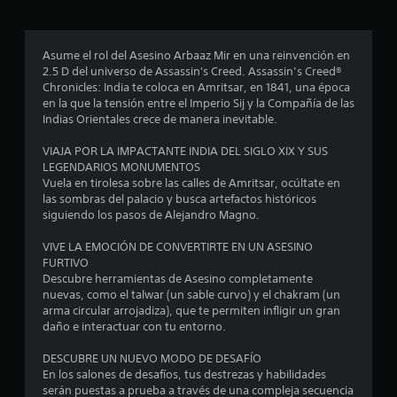
r
o
Asume el rol del Asesino Arbaaz Mir en una reinvención en
2.5 D del universo de Assassin's Creed. Assassin’s Creed®
m
Chronicles: India te coloca en Amritsar, en 1841, una época
en la que la tensión entre el Imperio Sij y la Compañía de las
e
Indias Orientales crece de manera inevitable.
d
VIAJA POR LA IMPACTANTE INDIA DEL SIGLO XIX Y SUS
LEGENDARIOS MONUMENTOS
i
Vuela en tirolesa sobre las calles de Amritsar, ocúltate en
las sombras del palacio y busca artefactos históricos
o
siguiendo los pasos de Alejandro Magno.
:
VIVE LA EMOCIÓN DE CONVERTIRTE EN UN ASESINO
FURTIVO
3
Descubre herramientas de Asesino completamente
nuevas, como el talwar (un sable curvo) y el chakram (un
.
arma circular arrojadiza), que te permiten infligir un gran
daño e interactuar con tu entorno.
8
DESCUBRE UN NUEVO MODO DE DESAFÍO
En los salones de desafíos, tus destrezas y habilidades
6
serán puestas a prueba a través de una compleja secuencia