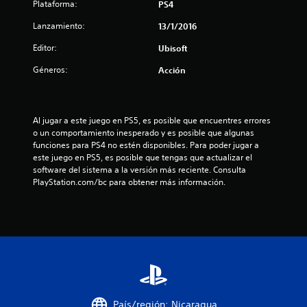
Plataforma:
PS4
i
Lanzamiento:
13/1/2016
n
Editor:
Ubisoft
c
Géneros:
Acción
o
e
Al jugar a este juego en PS5, es posible que encuentres errores 
s
o un comportamiento inesperado y es posible que algunas 
funciones para PS4 no estén disponibles. Para poder jugar a 
este juego en PS5, es posible que tengas que actualizar el 
t
software del sistema a la versión más reciente. Consulta 
PlayStation.com/bc para obtener más información.
r
e
l
l
a
País/región: Nicaragua