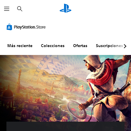
B
u
s
c
a
r
Más reciente
Colecciones
Ofertas
Suscripciones