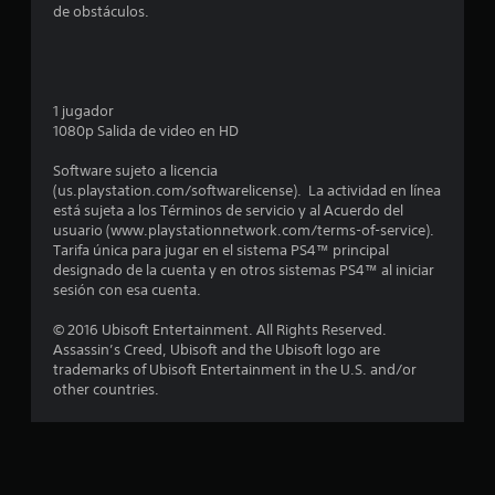
de obstáculos.
e
s
t
1 jugador
1080p Salida de video en HD
r
Software sujeto a licencia
e
(us.playstation.com/softwarelicense). La actividad en línea
está sujeta a los Términos de servicio y al Acuerdo del
l
usuario (www.playstationnetwork.com/terms-of-service).
Tarifa única para jugar en el sistema PS4™ principal
l
designado de la cuenta y en otros sistemas PS4™ al iniciar
sesión con esa cuenta.
a
© 2016 Ubisoft Entertainment. All Rights Reserved.
s
Assassin’s Creed, Ubisoft and the Ubisoft logo are
trademarks of Ubisoft Entertainment in the U.S. and/or
d
other countries.
e
c