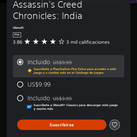
Assassin's Creed 
Chronicles: India
Ubisoft
PS4
3.86
3 mil calificaciones
C
a
l
i
Incluido
US$9.99
f
Rebajado del precio original de US$9.99
Suscríbete a PlayStation Plus Extra para acceder a este
i
juego y a cientos más en el Catálogo de juegos
c
a
US$9.99
c
i
Incluido
ó
US$9.99
Rebajado del precio original de US$9.99
n
Suscríbete a Ubisoft+ Classics para descargar este juego
p
y mucho más
r
o
Suscribirse
m
e
d