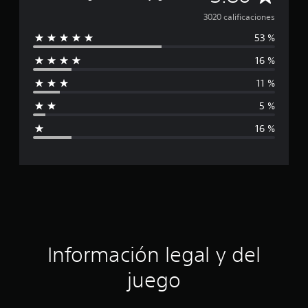
i
a
3020 calificaciones
f
i
53 %
l
c
16 %
a
i
c
11 %
i
f
o
5 %
n
i
e
16 %
s
c
a
c
i
ó
Información legal y del
n
juego
p