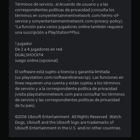
d
Términos de servicio, al Acuerdo de usuario y a las
correspondientes políticas de privacidad (consulta los
i
términos en sonyentertainmentnetwork.com/terms-of-
service y sonyentertainmentnetwork.com/privacy-policy).
o
*La función para varios jugadores online también requiere
una suscripción a PlayStation®Plus.
:
1 jugador
4
De 2 a 4 jugadores en red
DUALSHOCK®4
.
Juego online (opcional)
7
El software está sujeto a licencia y garantía limitada
(us.playstation.com/softwarelicense/sp). Las funciones en
línea requieren una cuenta y están sujetas a los términos
5
de servicio y a la correspondiente política de privacidad
(visita playstationnetwork.com para consultar los términos
e
de servicio y las correspondientes políticas de privacidad
de tu país).
s
©2016 Ubisoft Entertainment. All Rights Reserved. Watch
t
Dogs, Ubisoft and the Ubisoft logo are trademarks of
Ubisoft Entertainment in the U.S. and/or other countries.
r