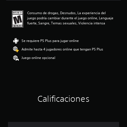
c
i
Consumo de drogas, Desnudos, La experiencia del
ó
juego podría cambiar durante el juego online, Lenguaje
n
fuerte, Sangre, Temas sexuales, Violencia intensa
p
r
o
m
Se requiere PS Plus para jugar online
e
Admite hasta 4 jugadores online que tengan PS Plus
d
i
Juego online opcional
o
:
4
.
7
5
e
s
Calificaciones
t
r
e
l
l
a