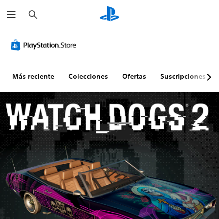
B
u
s
c
a
r
Más reciente
Colecciones
Ofertas
Suscripciones