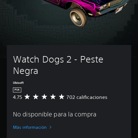
Watch Dogs 2 - Peste 
Negra
Ubisoft
PS4
4.75
702 calificaciones
C
a
l
No disponible para la compra
i
f
i
Más información
c
a