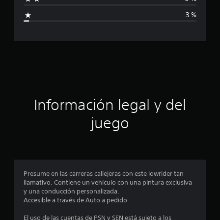
i
l
3 %
d
c
e
7
a
0
2
c
c
a
i
l
i
f
ó
Información legal y del
i
c
n
juego
a
c
p
i
o
r
n
e
o
Presume en las carreras callejeras con este lowrider tan
s
llamativo. Contiene un vehículo con una pintura exclusiva
m
y una conducción personalizada.
Accesible a través de Auto a pedido.
e
El uso de las cuentas de PSN y SEN está sujeto a los