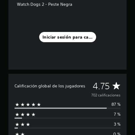
Watch Dogs 2 - Peste Negra
s
d
e
c
i
n
c
Iniciar sesión para calificar
o
e
s
t
r
e
l
l
C
4.75
a
Calificación global de los jugadores
s
a
702 calificaciones
e
n
87 %
l
u
n
7 %
i
t
o
3 %
f
t
0 %
a