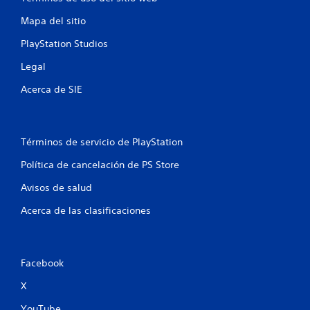
e
Mapa del sitio
s
PlayStation Studios
t
Legal
r
Acerca de SIE
e
l
Términos de servicio de PlayStation
l
Política de cancelación de PS Store
a
Avisos de salud
s
Acerca de las clasificaciones
e
n
Facebook
u
X
YouTube