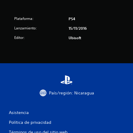
e
l
Plataforma:
PS4
l
Lanzamiento:
15/11/2016
a
Editor:
Ubisoft
s
d
e
c
i
País/región: Nicaragua
n
c
Asistencia
o
Política de privacidad
Términos de uso del sitio web