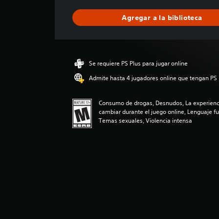
f
i
Agregar a la biblioteca
c
a
c
i
ó
Se requiere PS Plus para jugar online
n
p
Admite hasta 4 jugadores online que tengan PS 
r
o
Consumo de drogas, Desnudos, La experienci
m
cambiar durante el juego online, Lenguaje fu
e
Temas sexuales, Violencia intensa
d
i
o
:
4
.
5
2
e
s
t