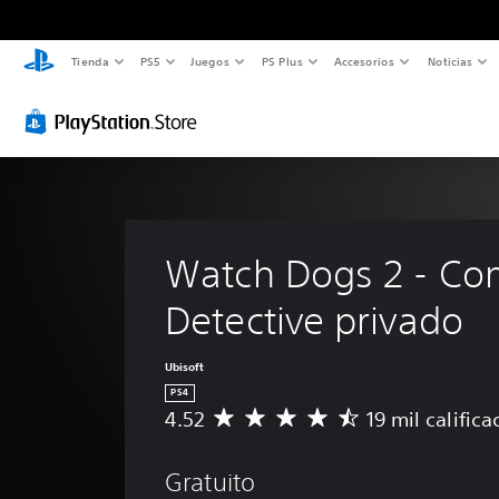
Tienda
PS5
Juegos
PS Plus
Accesorios
Noticias
Watch Dogs 2 - Co
Detective privado
Ubisoft
PS4
4.52
19 mil calific
C
a
l
Gratuito
i