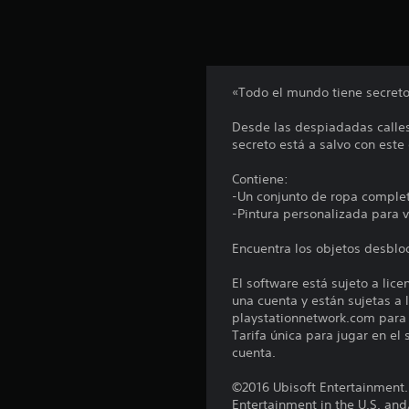
n
u
n
t
o
t
«Todo el mundo tiene secret
a
l
Desde las despiadadas calles
d
secreto está a salvo con est
e
1
Contiene:
9
-Un conjunto de ropa comple
m
-Pintura personalizada para v
i
l
Encuentra los objetos desbloq
c
a
El software está sujeto a lic
l
una cuenta y están sujetas a l
i
playstationnetwork.com para c
f
Tarifa única para jugar en el
i
cuenta.
c
a
©2016 Ubisoft Entertainment.
c
Entertainment in the U.S. and