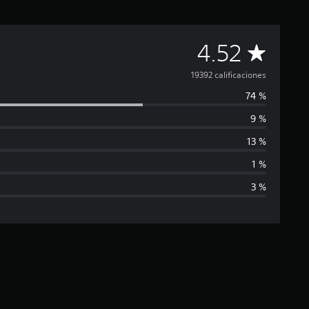
C
4.52
a
19392 calificaciones
74 %
l
9 %
i
13 %
f
1 %
3 %
i
c
a
c