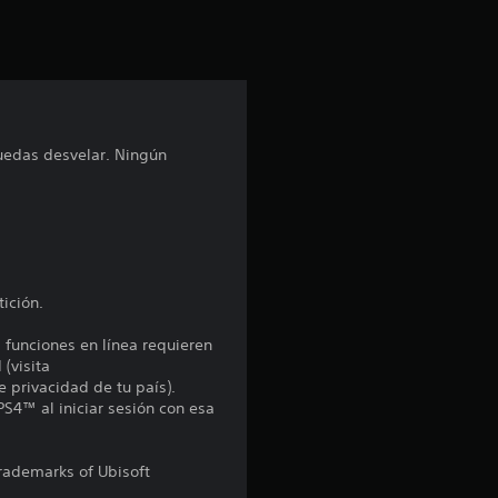
i
ó
n
p
uedas desvelar. Ningún
r
o
m
ición.
e
s funciones en línea requieren
 (visita
d
e privacidad de tu país).
PS4™ al iniciar sesión con esa
i
o
trademarks of Ubisoft