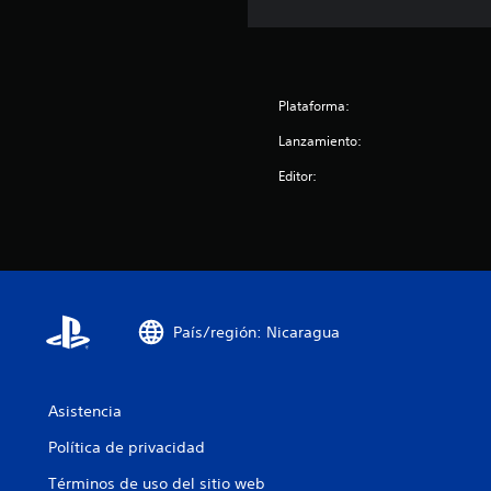
i
o
n
e
s
Plataforma:
Lanzamiento:
Editor:
País/región: Nicaragua
Asistencia
Política de privacidad
Términos de uso del sitio web