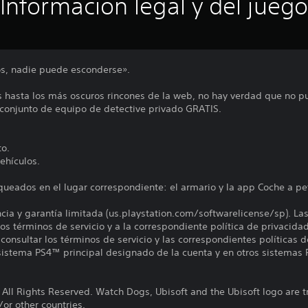
Información legal y del juego
os, nadie puede esconderse».
 hasta los más oscuros rincones de la web, no hay verdad que no p
e conjunto de equipo de detective privado GRATIS.
to.
ehículos.
ueados en el lugar correspondiente: el armario y la app Coche a pet
encia y garantía limitada (us.playstation.com/softwarelicense/sp). La
os términos de servicio y a la correspondiente política de privacidad
onsultar los términos de servicio y las correspondientes políticas d
 sistema PS4™ principal designado de la cuenta y en otros sistemas 
 All Rights Reserved. Watch Dogs, Ubisoft and the Ubisoft logo are 
/or other countries.