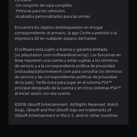
d
-Un conjunto de ropa completo.
i
-Pinturas para los vehículos.
-Acabados personalizados para las armas.
o
Encuentra los objetos desbloqueados en el lugar
:
correspondiente: el armario, la app Coche a petición o la
impresora 3D en cualquier espacio del hacker.
4
El software está sujeto a licencia y garantía limitada
.
(us.playstation.com/softwarelicense/sp). Las funciones en
línea requieren una cuenta y están sujetas a los términos
5
de servicio y a la correspondiente política de privacidad
(visita playstationnetwork.com para consultar los términos
de servicio y las correspondientes políticas de privacidad
8
de tu país). Tarifa única para jugar en el sistema PS4™
principal designado de la cuenta y en otros sistemas PS4™
e
al iniciar sesión con esa cuenta.
s
©2016 Ubisoft Entertainment. All Rights Reserved. Watch
Dogs, Ubisoft and the Ubisoft logo are trademarks of
t
Ubisoft Entertainment in the U.S. and/or other countries.
r
e