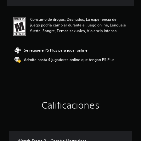
c
i
ó
Consumo de drogas, Desnudos, La experiencia del
n
juego podría cambiar durante el juego online, Lenguaje
p
fuerte, Sangre, Temas sexuales, Violencia intensa
r
o
m
e
Se requiere PS Plus para jugar online
d
Admite hasta 4 jugadores online que tengan PS Plus
i
o
:
4
.
5
8
e
Calificaciones
s
t
r
e
l
l
a