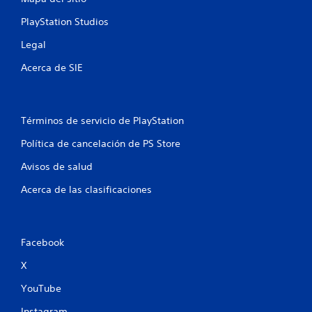
s
PlayStation Studios
t
Legal
r
Acerca de SIE
e
l
Términos de servicio de PlayStation
Política de cancelación de PS Store
l
Avisos de salud
a
Acerca de las clasificaciones
s
e
Facebook
n
X
u
YouTube
n
Instagram