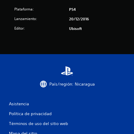
l
Plataforma:
PS4
Lanzamiento:
l
20/12/2016
Editor:
Ubisoft
a
s
d
e
c
País/región: Nicaragua
i
n
Asistencia
c
Política de privacidad
o
Términos de uso del sitio web
e
Mapa del sitio