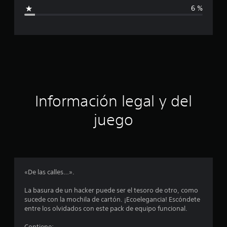
i
6 %
l
d
c
e
6
a
7
c
c
a
l
i
i
f
ó
Información legal y del
i
c
n
juego
a
c
p
i
o
r
n
e
o
«De las calles…».
s
m
La basura de un hacker puede ser el tesoro de otro, como
sucede con la mochila de cartón. ¡Ecoelegancia! Escóndete
e
entre los olvidados con este pack de equipo funcional.
Contiene: