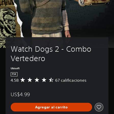
Watch Dogs 2 - Combo 
Vertedero
Ubisoft
PS4
4.58
67 calificaciones
C
a
l
US$4.99
i
f
i
Agregar al carrito
c
a