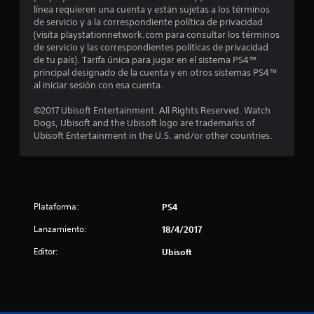
línea requieren una cuenta y están sujetas a los términos
l
de servicio y a la correspondiente política de privacidad
(visita playstationnetwork.com para consultar los términos
l
de servicio y las correspondientes políticas de privacidad
de tu país). Tarifa única para jugar en el sistema PS4™
a
principal designado de la cuenta y en otros sistemas PS4™
al iniciar sesión con esa cuenta.
s
©2017 Ubisoft Entertainment. All Rights Reserved. Watch
d
Dogs, Ubisoft and the Ubisoft logo are trademarks of
Ubisoft Entertainment in the U.S. and/or other countries.
e
c
i
Plataforma:
PS4
n
Lanzamiento:
18/4/2017
c
Editor:
Ubisoft
o
e