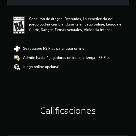
c
i
ó
Consumo de drogas, Desnudos, La experiencia del
n
juego podría cambiar durante el juego online, Lenguaje
p
fuerte, Sangre, Temas sexuales, Violencia intensa
r
o
m
e
Se requiere PS Plus para jugar online
d
Admite hasta 4 jugadores online que tengan PS Plus
i
o
Juego online opcional
:
4
.
4
e
s
t
r
Calificaciones
e
l
l
a
s