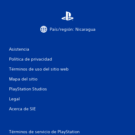
s
t
r
País/región: Nicaragua
e
Asistencia
l
Política de privacidad
l
Términos de uso del sitio web
a
Mapa del sitio
s
PlayStation Studios
e
Legal
n
Acerca de SIE
u
n
Términos de servicio de PlayStation