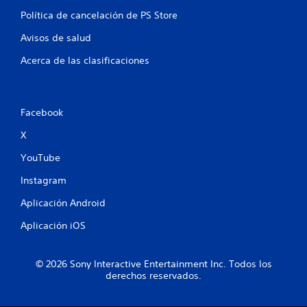
t
Política de cancelación de PS Store
o
Avisos de salud
t
Acerca de las clasificaciones
a
l
Facebook
d
X
YouTube
e
Instagram
6
Aplicación Android
0
Aplicación iOS
c
a
© 2026 Sony Interactive Entertainment Inc. Todos los
derechos reservados.
l