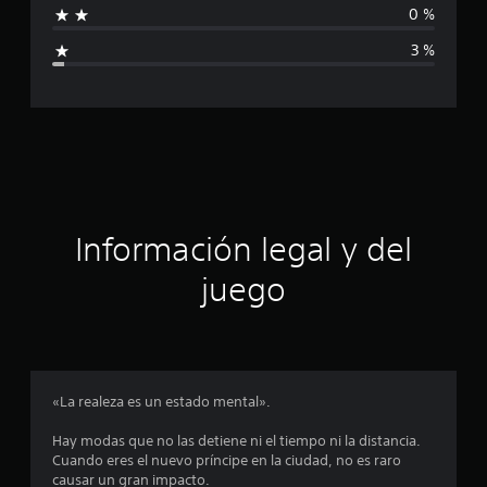
0 %
d
i
e
3 %
6
c
0
c
a
a
l
c
i
f
i
i
c
ó
a
Información legal y del
c
n
i
juego
o
n
p
e
s
r
o
«La realeza es un estado mental».
m
Hay modas que no las detiene ni el tiempo ni la distancia.
Cuando eres el nuevo príncipe en la ciudad, no es raro
e
causar un gran impacto.