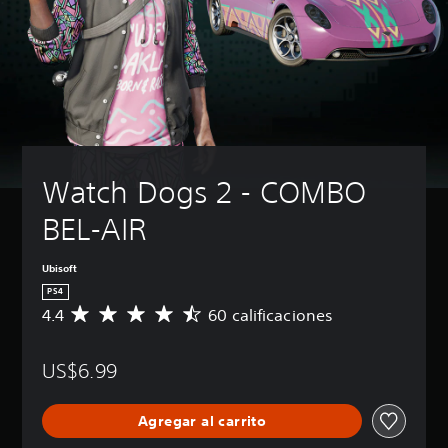
Watch Dogs 2 - COMBO 
BEL-AIR
Ubisoft
PS4
4.4
60 calificaciones
C
a
l
US$6.99
i
f
i
Agregar al carrito
c
a