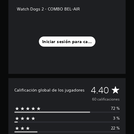
d
Watch Dogs 2 - COMBO BEL-AIR
e
c
i
n
c
o
Iniciar sesión para calificar
e
s
t
r
e
l
l
a
s
C
4.40
Calificación global de los jugadores
e
n
a
60 calificaciones
u
n
72 %
l
t
o
3 %
i
t
22 %
a
f
l