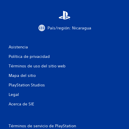
e
s
t
País/región: Nicaragua
r
Asistencia
e
Política de privacidad
l
Términos de uso del sitio web
l
Mapa del sitio
a
PlayStation Studios
s
Legal
e
Acerca de SIE
n
u
Términos de servicio de PlayStation