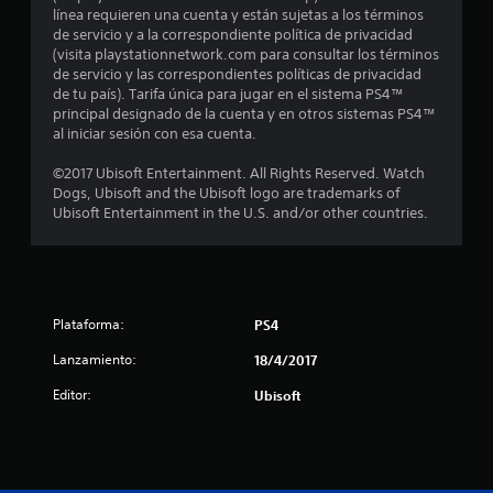
línea requieren una cuenta y están sujetas a los términos
e
de servicio y a la correspondiente política de privacidad
(visita playstationnetwork.com para consultar los términos
l
de servicio y las correspondientes políticas de privacidad
de tu país). Tarifa única para jugar en el sistema PS4™
l
principal designado de la cuenta y en otros sistemas PS4™
al iniciar sesión con esa cuenta.
a
©2017 Ubisoft Entertainment. All Rights Reserved. Watch
s
Dogs, Ubisoft and the Ubisoft logo are trademarks of
Ubisoft Entertainment in the U.S. and/or other countries.
d
e
c
Plataforma:
PS4
i
Lanzamiento:
18/4/2017
n
Editor:
Ubisoft
c
o