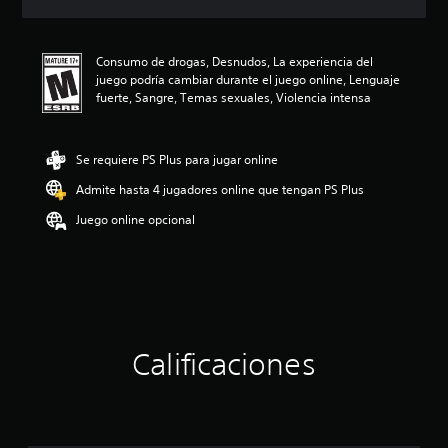
c
i
ó
Consumo de drogas, Desnudos, La experiencia del
n
juego podría cambiar durante el juego online, Lenguaje
p
fuerte, Sangre, Temas sexuales, Violencia intensa
r
o
m
e
Se requiere PS Plus para jugar online
d
Admite hasta 4 jugadores online que tengan PS Plus
i
o
Juego online opcional
:
4
.
6
1
e
s
t
Calificaciones
r
e
l
l
a