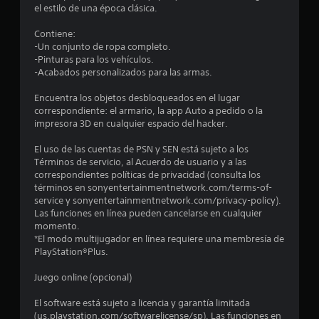
el estilo de una época clásica.
d
Contiene:
i
-Un conjunto de ropa completo.
-Pinturas para los vehículos.
o
-Acabados personalizados para las armas.
:
Encuentra los objetos desbloqueados en el lugar
correspondiente: el armario, la app Auto a pedido o la
4
impresora 3D en cualquier espacio del hacker.
.
El uso de las cuentas de PSN y SEN está sujeto a los
Términos de servicio, al Acuerdo de usuario y a las
6
correspondientes políticas de privacidad (consulta los
términos en sonyentertainmentnetwork.com/terms-of-
service y sonyentertainmentnetwork.com/privacy-policy).
1
Las funciones en línea pueden cancelarse en cualquier
momento.
e
*El modo multijugador en línea requiere una membresía de
PlayStation®Plus.
s
Juego online (opcional)
t
El software está sujeto a licencia y garantía limitada
r
(us.playstation.com/softwarelicense/sp). Las funciones en