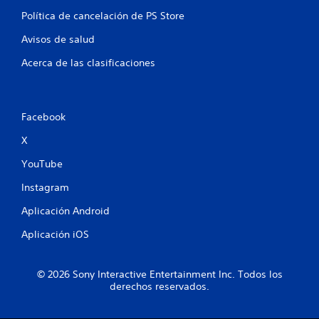
n
Política de cancelación de PS Store
t
Avisos de salud
o
Acerca de las clasificaciones
t
a
Facebook
l
X
YouTube
d
Instagram
e
Aplicación Android
7
Aplicación iOS
0
c
© 2026 Sony Interactive Entertainment Inc. Todos los
derechos reservados.
a