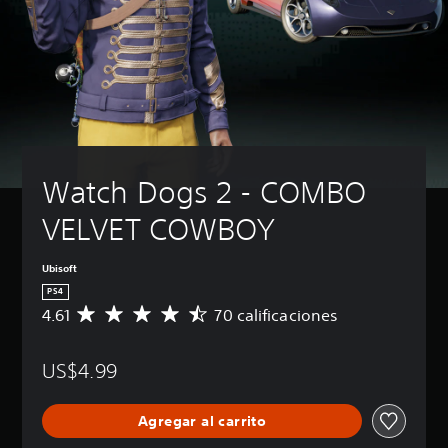
Watch Dogs 2 - COMBO 
VELVET COWBOY
Ubisoft
PS4
4.61
70 calificaciones
C
a
l
US$4.99
i
f
i
Agregar al carrito
c
a