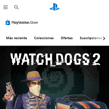
B
u
s
c
a
r
Más reciente
Colecciones
Ofertas
Suscripciones