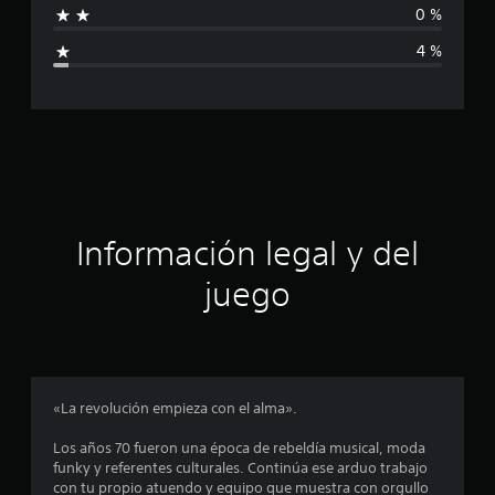
0 %
l
i
d
4 %
e
c
7
0
a
c
a
c
l
i
i
f
i
ó
c
Información legal y del
a
n
c
juego
i
o
p
n
e
r
s
o
«La revolución empieza con el alma».
m
Los años 70 fueron una época de rebeldía musical, moda
funky y referentes culturales. Continúa ese arduo trabajo
e
con tu propio atuendo y equipo que muestra con orgullo