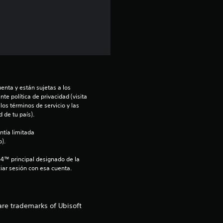
d
i
o
:
4
enta y están sujetas a los 
te política de privacidad (visita 
os términos de servicio y las 
.
 de tu país).
7
ntía limitada 
).
e
S4™ principal designado de la 
iar sesión con esa cuenta.
s
t
are trademarks of Ubisoft
r