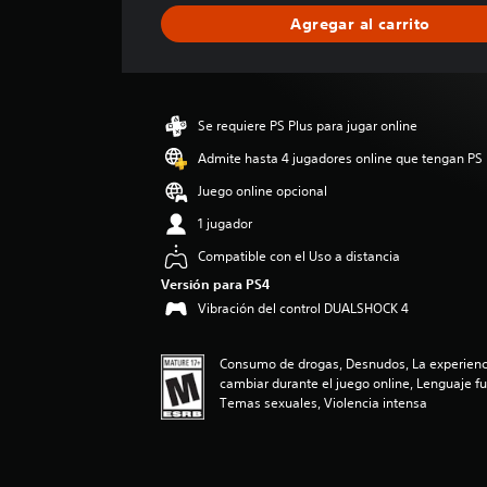
i
Agregar al carrito
c
a
c
i
ó
Se requiere PS Plus para jugar online
n
p
Admite hasta 4 jugadores online que tengan PS 
r
Juego online opcional
o
m
1 jugador
e
Compatible con el Uso a distancia
d
i
Versión para PS4
o
Vibración del control DUALSHOCK 4
:
4
.
Consumo de drogas, Desnudos, La experienci
7
cambiar durante el juego online, Lenguaje fu
Temas sexuales, Violencia intensa
e
s
t
r
e