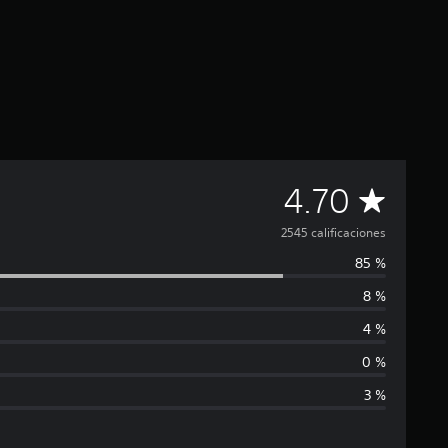
C
4.70
a
2545 calificaciones
85 %
l
8 %
i
4 %
f
0 %
3 %
i