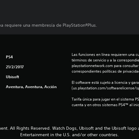
ea requiere una membresía de PlayStation®Plus.
Las funciones en línea requieren una cu
PS4
términos de servicio y a la correspondien
playstationnetwork.com para consultar l
21/2/2017
correspondientes políticas de privacidad
Ubisoft
El software está sujeto a licencia y gara
Aventura, Aventura, Acción
(us.playstation.com/softwarelicense/sp
Tarifa única para jugar en el sistema P
cuenta y en otros sistemas PS4™ al inic
ent. All Rights Reserved. Watch Dogs, Ubisoft and the Ubisoft logo 
Entertainment in the U.S. and/or other countries.