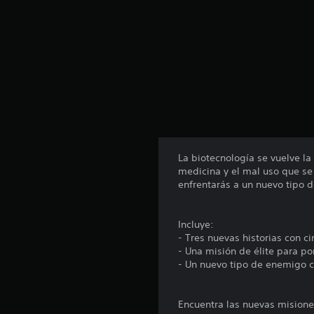
n
t
o
t
a
l
d
e
2
.
5
m
La biotecnología se vuelve la
i
medicina y el mal uso que se
l
enfrentarás a un nuevo tipo 
c
a
l
Incluye:
i
- Tres nuevas historias con c
f
- Una misión de élite para po
i
- Un nuevo tipo de enemigo c
c
a
c
Encuentra las nuevas misione
i