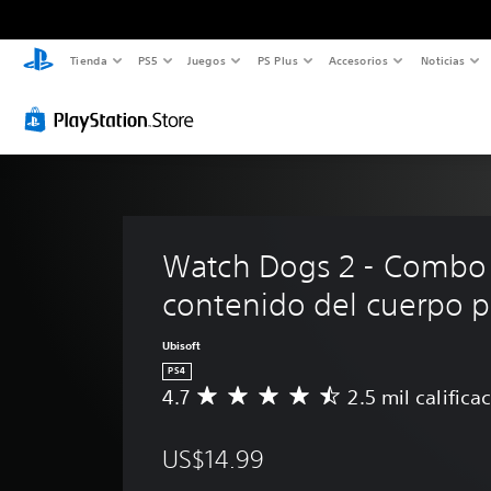
Tienda
PS5
Juegos
PS Plus
Accesorios
Noticias
Watch Dogs 2 - Combo
contenido del cuerpo po
Ubisoft
PS4
4.7
2.5 mil califica
C
a
l
US$14.99
i
f