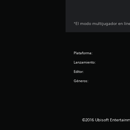
o
n
e
s
*El modo multijugador en lín
Plataforma:
Lanzamiento:
Editor:
Géneros:
©2016 Ubisoft Entertainm