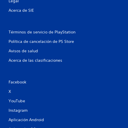
s
Legal
e
Acerca de SIE
n
u
Términos de servicio de PlayStation
n
Política de cancelación de PS Store
Avisos de salud
t
Acerca de las clasificaciones
o
t
Facebook
a
X
l
YouTube
d
Instagram
e
Aplicación Android