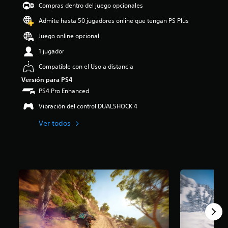
Compras dentro del juego opcionales
i
o
Admite hasta 50 jugadores online que tengan PS Plus
:
3
Juego online opcional
e
1 jugador
s
t
Compatible con el Uso a distancia
r
Versión para PS4
e
l
PS4 Pro Enhanced
l
Vibración del control DUALSHOCK 4
a
s
Ver todos
d
e
c
i
n
c
o
e
s
t
r
e