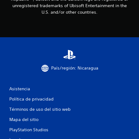
i
unregistered trademarks of Ubisoft Entertainment in the
n
U.S. and/or other countries.
c
o
e
s
País/región: Nicaragua
t
r
Asistencia
e
Política de privacidad
l
Términos de uso del sitio web
l
Mapa del sitio
a
PlayStation Studios