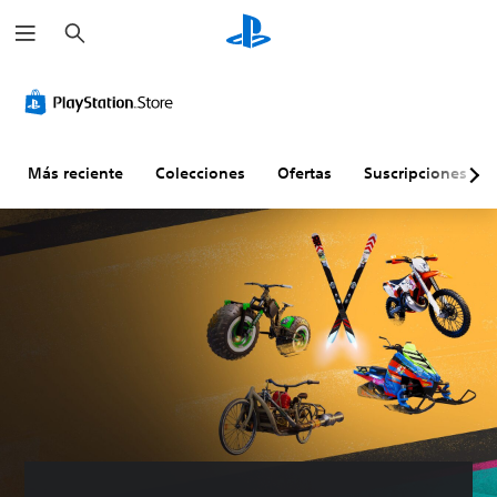
B
u
s
c
a
r
Más reciente
Colecciones
Ofertas
Suscripciones