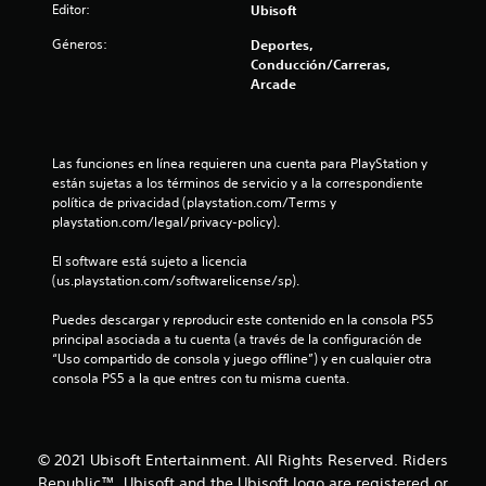
e
Editor:
Ubisoft
Géneros:
s
Deportes,
Conducción/Carreras,
Arcade
t
r
Las funciones en línea requieren una cuenta para PlayStation y 
e
están sujetas a los términos de servicio y a la correspondiente 
política de privacidad (playstation.com/Terms y 
l
playstation.com/legal/privacy-policy).
l
El software está sujeto a licencia 
(us.playstation.com/softwarelicense/sp).
a
Puedes descargar y reproducir este contenido en la consola PS5 
s
principal asociada a tu cuenta (a través de la configuración de 
“Uso compartido de consola y juego offline”) y en cualquier otra 
d
consola PS5 a la que entres con tu misma cuenta.
e
c
© 2021 Ubisoft Entertainment. All Rights Reserved. Riders
Republic™, Ubisoft and the Ubisoft logo are registered or