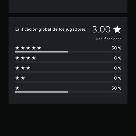
i
o
n
e
C
3.00
s
Calificación global de los jugadores
a
4 calificaciones
50 %
l
0 %
i
0 %
f
0 %
i
50 %
c
a
c
i