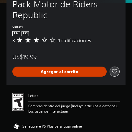
Pack Motor de Riders 
Republic
Ubisoft
PS4
PS5
3
4 calificaciones
C
a
l
US$19.99
i
f
i
Agregar al carrito
c
a
c
i
ó
Letras
n
p
Compras dentro del juego (Incluye artículos aleatorios),
r
Los usuarios interactúan
o
m
e
Se requiere PS Plus para jugar online
d