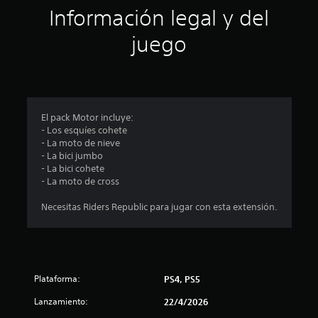
ó
Información legal y del
n
juego
p
r
o
El pack Motor incluye:
- Los esquíes cohete
m
- La moto de nieve
- La bici jumbo
e
- La bici cohete
- La moto de cross
d
Necesitas Riders Republic para jugar con esta extensión.
i
o
:
Plataforma:
PS4, PS5
3
Lanzamiento:
22/4/2026