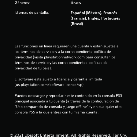
a
Géneros:
v
C
Único
l
j
n
n
i
p
u
j
Idiomas de pantalla:
Español (México), Francés
z
b
a
g
u
t
(Francia), Inglés, Portugués
r
r
a
a
e
(Brasil)
a
a
r
d
g
o
c
s
y
a
o
i
o
a
)
t
ó
n
P
m
P
Las funciones en línea requieren una cuenta y están sujetas a 
n
i
u
o
a
u
los términos de servicio y a la correspondiente política de 
d
d
e
d
e
privacidad (visita playstationnetwork.com para consultar los 
e
o
d
i
l
d
términos de servicio y las correspondientes políticas de 
l
s
e
f
e
privacidad de tu país).
c
i
s
i
s
d
o
m
p
c
i
El software está sujeto a licencia y garantía limitada 
n
p
a
a
n
(us.playstation.com/softwarelicense/sp).
e
t
o
u
r
v
r
r
s
l
e
Puedes descargar y reproducir este contenido en la consola PS5 
5
o
t
a
a
r
principal asociada a tu cuenta (a través de la configuración de 
l
a
r
c
t
“Uso compartido de consola y juego offline”) y en cualquier otra 
5
.
n
e
o
i
consola PS5 a la que entres con tu misma cuenta.
t
l
n
r
e
j
c
f
e
s
u
i
l
d
e
a
g
m
u
g
© 2021 Ubisoft Entertainment. All Rights Reserved. Far Cry,
u