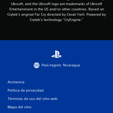
o
r
o
r
l
Ubisoft, and the Ubisoft logo are trademarks of Ubisoft
v
a
e
a
Entertainment in the US and/or other countries. Based on
i
n
n
c
i
Crytek’s original Far Cry directed by Cevat Yerli. Powered by
m
t
c
i
Crytek’s technology “CryEngine.”
i
e
u
ó
f
e
e
a
n
n
l
l
,
i
t
g
q
p
o
a
u
e
c
h
m
i
r
o
e
e
o
a
r
p
r
e
i
l
m
s
c
z
a
o
p
País/región: Nicaragua
o
y
m
o
i
n
.
e
s
t
n
i
o
a
t
b
Asistencia
S
l
o
l
n
u
y
d
e
Política de privacidad
v
b
u
q
e
e
t
r
Términos de uso del sitio web
u
r
a
í
e
s
t
Mapa del sitio
n
n
t
i
t
o