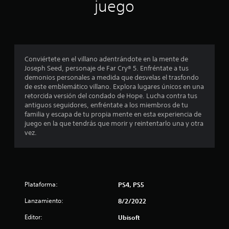
u
juego
c
E
a
d
a
e
a
l
n
e
l
v
j
t
j
q
s
i
u
a
o
u
s
e
l
i
y
t
u
g
l
e
s
a
o
Conviértete en el villano adentrándote en la mente de
a
r
t
r
l
i
Joseph Seed, personaje de Far Cry® 5. Enfréntate a tus
t
m
m
n
demonios personales a medida que desvelas el trasfondo
i
e
o
e
c
de este emblemático villano. Explora lugares únicos en una
e
a
c
m
n
l
retorcida versión del condado de Hope. Lucha contra tus
y
k
e
t
u
antiguos seguidores, enfréntate a los miembros de tu
l
u
a
n
e
y
familia y escapa de tu propia mente en esta experiencia de
d
j
t
o
e
juego en la que tendrás que morir y reintentarlo una y otra
a
l
u
o
a
s
vez.
r
.
s
t
u
á
a
t
r
b
a
a
a
t
e
s
P
v
í
b
m
a
é
t
p
l
e
u
Plataforma:
PS4, PS5
s
u
e
e
s
d
l
z
n
(
Lanzamiento:
8/2/2022
a
e
o
a
a
d
l
s
r
Editor:
Ubisoft
u
v
e
a
C
a