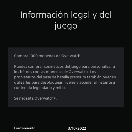
3
a
m
m
o
.
á
Información legal y del
s
s
t
1
f
juego
r
á
a
6
c
r
i
e
e
l
n
d
f
s
i
o
Compra 1000 monedas de Overwatch.
f
r
t
e
m
Puedes comprar cosméticos del juego para personalizar a
r
a
los héroes con las monedas de Overwatch. Los
e
r
d
propietarios del pase de batalla prémium también pueden
n
e
utilizarlas para desbloquear niveles y acceder al instante a
c
e
t
contenido legendario y mítico.
i
e
a
l
x
Se necesita Overwatch®.
r
t
l
l
o
o
.
s
a
.
Lanzamiento:
3/10/2022
s