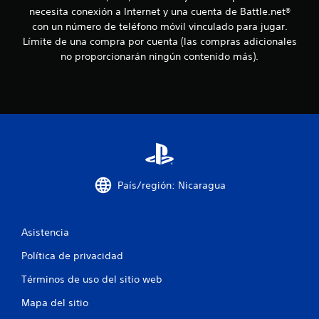
necesita conexión a Internet y una cuenta de Battle.net®
l
con un número de teléfono móvil vinculado para jugar.
Límite de una compra por cuenta (las compras adicionales
l
no proporcionarán ningún contenido más).
a
s
e
n
u
País/región: Nicaragua
n
t
Asistencia
o
Política de privacidad
Términos de uso del sitio web
t
Mapa del sitio
a