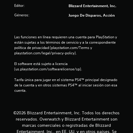
Editor:
Blizzard Entertainment, Inc.
d
Géneros:
Juego De Disparos, Acción
e
c
Las funciones en línea requieren una cuenta para PlayStation y 
i
están sujetas a los términos de servicio y a la correspondiente 
política de privacidad (playstation.com/Terms y 
n
playstation.com/legal/privacy-policy).
c
El software está sujeto a licencia 
(us.playstation.com/softwarelicense/sp).
o
Tarifa única para jugar en el sistema PS4™ principal designado 
e
de la cuenta y en otros sistemas PS4™ al iniciar sesión con esa 
cuenta.
s
t
©2026 Blizzard Entertainment, Inc. Todos los derechos
r
reservados. Overwatch y Blizzard Entertainment son
marcas comerciales o registradas de Blizzard
e
Entertainment, Inc., en EE. UU. y en otros países. Se