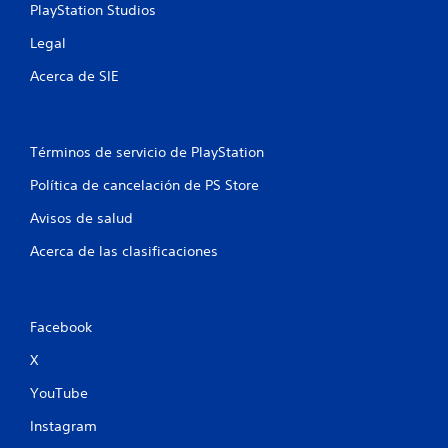
PlayStation Studios
l
Legal
d
Acerca de SIE
e
1
Términos de servicio de PlayStation
9
Política de cancelación de PS Store
c
Avisos de salud
a
Acerca de las clasificaciones
l
i
Facebook
f
X
i
YouTube
Instagram
c