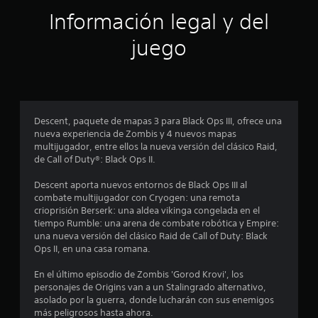
l
ó
Información legal y del
i
f
n
i
juego
c
p
a
c
r
i
o
o
n
Descent, paquete de mapas 3 para Black Ops III, ofrece una
e
nueva experiencia de Zombis y 4 nuevos mapas
m
s
multijugador, entre ellos la nueva versión del clásico Raid,
de Call of Duty®: Black Ops II.
e
Descent aporta nuevos entornos de Black Ops III al
d
combate multijugador con Cryogen: una remota
crioprisión Berserk: una aldea vikinga congelada en el
i
tiempo Rumble: una arena de combate robótica y Empire:
una nueva versión del clásico Raid de Call of Duty: Black
o
Ops II, en una casa romana.
:
En el último episodio de Zombis 'Gorod Krovi', los
personajes de Origins van a un Stalingrado alternativo,
4
asolado por la guerra, donde lucharán con sus enemigos
más peligrosos hasta ahora.