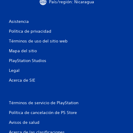
l
País/región: Nicaragua
l
Asistencia
a
Política de privacidad
s
Términos de uso del sitio web
e
Mapa del sitio
n
PlayStation Studios
u
Legal
n
Acerca de SIE
t
o
Términos de servicio de PlayStation
t
Política de cancelación de PS Store
a
Avisos de salud
Acerca de las clasificaciones