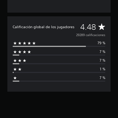
t
r
e
l
l
C
a
4.48
Calificación global de los jugadores
s
e
a
29289 calificaciones
n
79 %
u
l
n
7 %
t
i
o
7 %
t
f
a
1 %
l
i
d
7 %
e
c
2
9
a
m
i
c
l
c
i
a