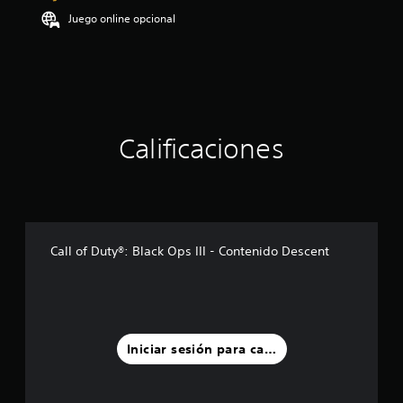
o
Juego online opcional
:
4
.
4
8
e
s
Calificaciones
t
r
e
l
l
a
s
Call of Duty®: Black Ops III - Contenido Descent
d
e
c
i
n
c
Iniciar sesión para calificar
o
e
s