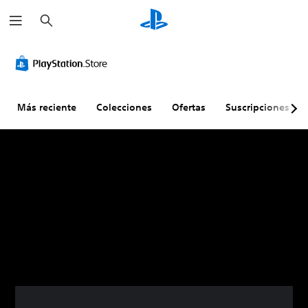
B
u
s
c
a
r
Más reciente
Colecciones
Ofertas
Suscripciones