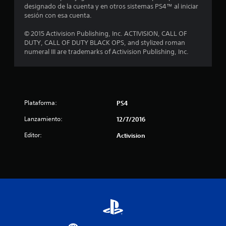
d
designado de la cuenta y en otros sistemas PS4™ al iniciar
sesión con esa cuenta.
e
© 2015 Activision Publishing, Inc. ACTIVISION, CALL OF
c
DUTY, CALL OF DUTY BLACK OPS, and stylized roman
numeral III are trademarks of Activision Publishing, Inc.
i
n
c
Plataforma:
PS4
o
Lanzamiento:
12/7/2016
e
Editor:
Activision
s
t
r
e