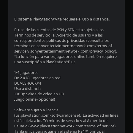
.
4
El sistema PlayStation®Vita requiere el Uso a distancia.
8
El uso de las cuentas de PSN y SEN está sujeto a los
Términos de servicio, al Acuerdo de usuario y a las
e
correspondientes políticas de privacidad (consulta los
términos en sonyentertainmentnetwork.com/terms-of-
s
service y sonyentertainmentnetwork.com/privacy-policy).
*La función para varios jugadores online también requiere
t
una suscripción a PlayStation®Plus.
r
1-4 jugadores
De 2 a 18 jugadores en red
e
DUALSHOCK®4
Uso a distancia
l
1080p Salida de video en HD
Juego online (opcional)
l
Software sujeto a licencia
a
(us.playstation.com/softwarelicense). La actividad en línea
está sujeta a los Términos de servicio y al Acuerdo del
s
usuario (www.playstationnetwork.com/terms-of-service).
Tarifa única para jugar en el sistema PS4™ principal