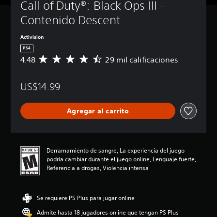
Call of Duty®: Black Ops III - 
Contenido Descent
Activision
PS4
4.48
29 mil calificaciones
C
a
l
US$14.99
i
f
i
Agregar al carrito
c
a
c
i
ó
Derramamiento de sangre, La experiencia del juego
n
podría cambiar durante el juego online, Lenguaje fuerte,
p
Referencia a drogas, Violencia intensa
r
o
m
Se requiere PS Plus para jugar online
e
d
Admite hasta 18 jugadores online que tengan PS Plus
i