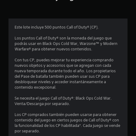
p
r
o
Este lote incluye 500 puntos Call of Duty® (CP).
m
Los puntos Call of Duty® son la moneda del juego que
podrás usar en Black Ops Cold War, Warzone™ y Modern
e
Warfare® para obtener nuevos contenidos.
d
Con tus CP, puedes mejorar tu experiencia comprando
nuevos objetos y accesorios que se agregan con cada
i
nueva temporada durante todo el año. Los propietarios
del Pase de batalla también pueden usar sus CP para
o
desbloquear niveles y acceder instantáneamente a
contenido excepcional.
:
Se necesita el juego Call of Duty®: Black Ops Cold War.
4
Venta/Descarga por separado.
.
Los CP comprados también pueden usarse para obtener
contenido del juego en ciertos juegos de Call of Duty® con
2
la funcionalidad de los CP habilitada*. Cada juego se vende
por separado.