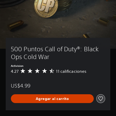
500 Puntos Call of Duty®: Black 
Ops Cold War
Activision
4.27
11 calificaciones
C
a
l
US$4.99
i
f
i
Agregar al carrito
c
a
c
i