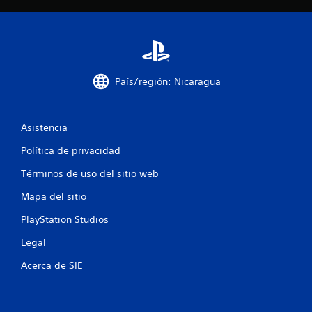
a
s
e
n
País/región: Nicaragua
u
n
Asistencia
Política de privacidad
t
Términos de uso del sitio web
o
Mapa del sitio
t
PlayStation Studios
a
Legal
l
Acerca de SIE
d
e