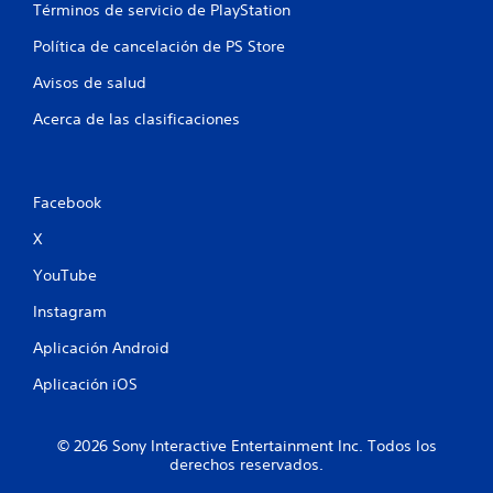
Términos de servicio de PlayStation
1
Política de cancelación de PS Store
1
Avisos de salud
c
Acerca de las clasificaciones
a
l
Facebook
i
X
f
YouTube
Instagram
i
Aplicación Android
c
Aplicación iOS
a
c
© 2026 Sony Interactive Entertainment Inc. Todos los
derechos reservados.
i