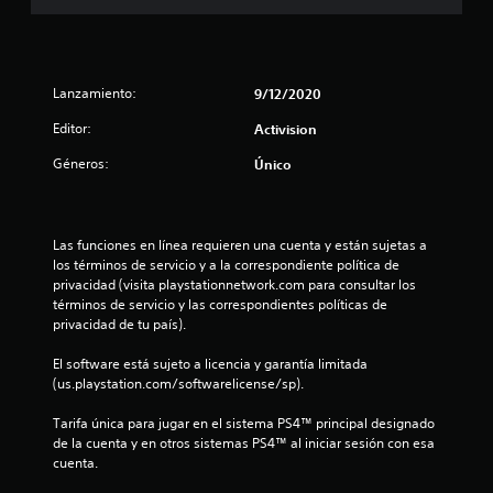
7
e
s
Lanzamiento:
9/12/2020
t
Editor:
Activision
Géneros:
Único
r
e
Las funciones en línea requieren una cuenta y están sujetas a 
l
los términos de servicio y a la correspondiente política de 
privacidad (visita playstationnetwork.com para consultar los 
l
términos de servicio y las correspondientes políticas de 
privacidad de tu país).
a
El software está sujeto a licencia y garantía limitada 
s
(us.playstation.com/softwarelicense/sp).
d
Tarifa única para jugar en el sistema PS4™ principal designado 
de la cuenta y en otros sistemas PS4™ al iniciar sesión con esa 
e
cuenta.