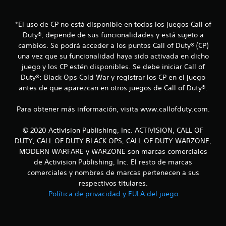
c
i
*El uso de CP no está disponible en todos los juegos Call of
Duty®, depende de sus funcionalidades y está sujeto a
n
cambios. Se podrá acceder a los puntos Call of Duty® (CP)
c
una vez que su funcionalidad haya sido activada en dicho
juego y los CP estén disponibles. Se debe iniciar Call of
o
Duty®: Black Ops Cold War y registrar los CP en el juego
antes de que aparezcan en otros juegos de Call of Duty®.
e
Para obtener más información, visita www.callofduty.com.
s
t
© 2020 Activision Publishing, Inc. ACTIVISION, CALL OF
DUTY, CALL OF DUTY BLACK OPS, CALL OF DUTY WARZONE,
r
MODERN WARFARE y WARZONE son marcas comerciales
de Activision Publishing, Inc. El resto de marcas
e
comerciales y nombres de marcas pertenecen a sus
respectivos titulares.
l
Política de privacidad y EULA del juego
l