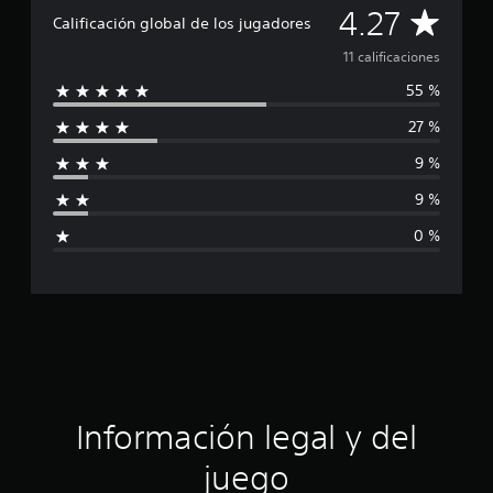
C
e
4.27
Calificación global de los jugadores
1
a
1
11 calificaciones
c
55 %
a
l
l
27 %
i
i
f
9 %
i
f
c
9 %
a
i
c
0 %
i
c
o
n
a
e
s
c
i
ó
Información legal y del
n
juego