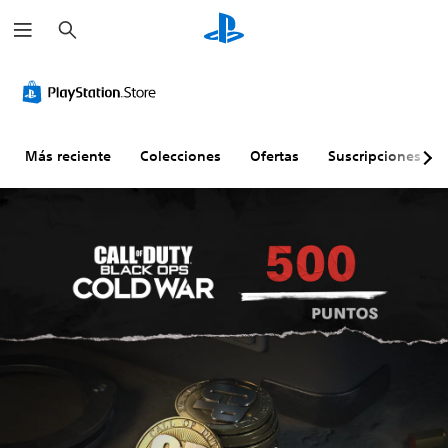
B
u
s
c
a
r
Más reciente
Colecciones
Ofertas
Suscripciones