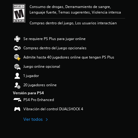
ó
Consumo de drogas, Derramamiento de sangre,
n
Lenguaje fuerte, Temas sugerentes, Violencia intensa
p
r
Compras dentro del juego, Los usuarios interactúan
o
m
e
Se requiere PS Plus para jugar online
d
i
Compras dentro del juego opcionales
o
Admite hasta 40 jugadores online que tengan PS Plus
:
4
Juego online opcional
.
2
1 jugador
7
20 jugadores online
e
s
Versión para PS4
t
PS4 Pro Enhanced
r
e
Vibración del control DUALSHOCK 4
l
l
Ver todos
a
s
d