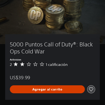
5000 Puntos Call of Duty®: Black 
Ops Cold War
Activision
2
1 calificación
C
a
l
US$39.99
i
f
i
Agregar al carrito
c
a
c
i