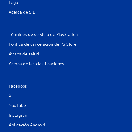
Legal
i
Acerca de SIE
f
i
Términos de servicio de PlayStation
c
Política de cancelación de PS Store
a
Avisos de salud
c
Acerca de las clasificaciones
i
o
Facebook
n
X
YouTube
e
Instagram
s
Aplicación Android