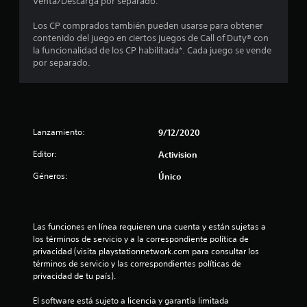
Venta/Descarga por separado.
t
Los CP comprados también pueden usarse para obtener
r
contenido del juego en ciertos juegos de Call of Duty® con
la funcionalidad de los CP habilitada*. Cada juego se vende
e
por separado.
l
l
a
Lanzamiento:
9/12/2020
d
Editor:
Activision
Géneros:
Único
e
c
Las funciones en línea requieren una cuenta y están sujetas a 
i
los términos de servicio y a la correspondiente política de 
privacidad (visita playstationnetwork.com para consultar los 
n
términos de servicio y las correspondientes políticas de 
privacidad de tu país).
c
El software está sujeto a licencia y garantía limitada 