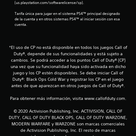
o
(us.playstation.com/softwarelicense/sp).
e
Tarifa única para jugar en el sistema PS4™ principal designado 
de la cuenta y en otros sistemas PS4™ al iniciar sesión con esa 
s
cuenta.
t
r
*El uso de CP no está disponible en todos los juegos Call of
Duty®, depende de sus funcionalidades y está sujeto a
e
cambios. Se podrá acceder a los puntos Call of Duty® (CP)
una vez que su funcionalidad haya sido activada en dicho
l
juego y los CP estén disponibles. Se debe iniciar Call of
l
Duty®: Black Ops Cold War y registrar los CP en el juego
antes de que aparezcan en otros juegos de Call of Duty®.
a
Para obtener más información, visita www.callofduty.com.
s
© 2020 Activision Publishing, Inc. ACTIVISION, CALL OF
e
DUTY, CALL OF DUTY BLACK OPS, CALL OF DUTY WARZONE,
n
MODERN WARFARE y WARZONE son marcas comerciales
de Activision Publishing, Inc. El resto de marcas