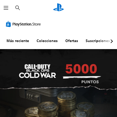
B
u
s
c
a
r
Más reciente
Colecciones
Ofertas
Suscripciones