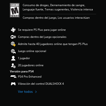
ó
Consumo de drogas, Derramamiento de sangre,
n
Lenguaje fuerte, Temas sugerentes, Violencia intensa
p
r
Compras dentro del juego, Los usuarios interactúan
o
m
e
Se requiere PS Plus para jugar online
d
i
Compras dentro del juego opcionales
o
Admite hasta 40 jugadores online que tengan PS Plus
:
2
Juego online opcional
e
s
1 jugador
t
20 jugadores online
r
e
Versión para PS4
l
PS4 Pro Enhanced
l
a
Vibración del control DUALSHOCK 4
s
d
Ver todos
e
c
i