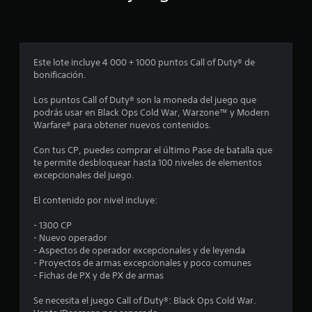
p
r
o
Este lote incluye 4 000 + 1000 puntos Call of Duty® de
bonificación.
m
Los puntos Call of Duty® son la moneda del juego que
e
podrás usar en Black Ops Cold War, Warzone™ y Modern
Warfare® para obtener nuevos contenidos.
d
Con tus CP, puedes comprar el último Pase de batalla que
i
te permite desbloquear hasta 100 niveles de elementos
excepcionales del juego.
o
El contenido por nivel incluye:
:
- 1300 CP
1
- Nuevo operador
- Aspectos de operador excepcionales y de leyenda
e
- Proyectos de armas excepcionales y poco comunes
- Fichas de PX y de PX de armas
s
Se necesita el juego Call of Duty®: Black Ops Cold War.