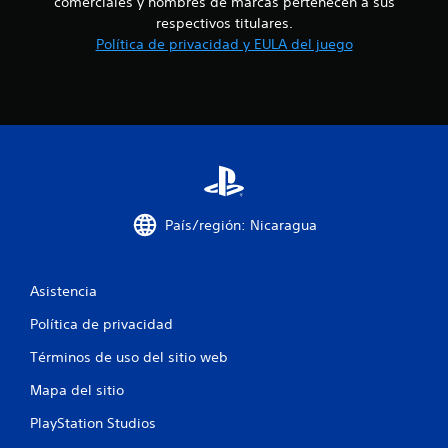
u
comerciales y nombres de marcas pertenecen a sus
respectivos titulares.
n
Política de privacidad y EULA del juego
t
o
t
a
l
País/región: Nicaragua
d
e
Asistencia
Política de privacidad
1
Términos de uso del sitio web
c
Mapa del sitio
a
PlayStation Studios
l