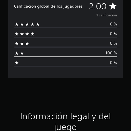
C
a
2.00
Calificación global de los jugadores
l
a
i
1 calificación
f
0 %
i
l
c
0 %
a
i
c
0 %
i
f
o
100 %
n
i
e
0 %
s
c
a
c
i
ó
Información legal y del
n
juego