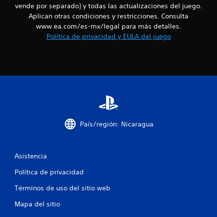
t
vende por separado) y todas las actualizaciones del juego.
o
o
d
s
Aplican otras condiciones y restricciones. Consulta
n
e
o
p
e
a
www.ea.com/es-mx/legal para más detalles.
r
s
u
Política de privacidad y EULA del juego
t
e
d
d
d
e
i
a
e
s
o
f
e
t
l
i
n
a
n
s
m
d
i
i
b
d
b
i
e
o
i
é
s
l
n
País/región: Nicaragua
7
p
i
s
a
d
e
8
r
a
c
a
d
Asistencia
o
0
c
d
m
Política de privacidad
o
e
u
c
m
l
n
Términos de uso del sitio web
u
o
i
a
n
s
c
Mapa del sitio
i
j
a
c
o