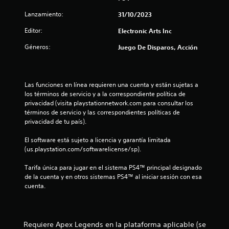
m
s
o
c
i
a
n
Lanzamiento:
31/10/2023
i
c
d
t
e
b
a
e
Editor:
Electronic Arts Inc
i
s
j
)
r
r
d
Géneros:
Juego De Disparos, Acción
u
p
S
e
g
e
a
e
a
a
l
o
u
r
l
a
f
Las funciones en línea requieren una cuenta y están sujetas a 
d
.
b
r
los términos de servicio y a la correspondiente política de 
i
l
r
e
privacidad (visita playstationnetwork.com para consultar los 
o
a
c
términos de servicio y las correspondientes políticas de 
s
a
e
L
privacidad de tu país).
,
n
a
f
s
a
i
El software está sujeto a licencia y garantía limitada 
r
l
n
(us.playstation.com/softwarelicense/sp).
a
g
e
f
s
u
o
Tarifa única para jugar en el sistema PS4™ principal designado 
e
n
n
r
de la cuenta y en otros sistemas PS4™ al iniciar sesión con esa 
s
a
m
cuenta.
o
s
a
u
i
o
c
c
p
i
n
o
c
ó
Requiere Apex Legends en la plataforma aplicable (se
n
i
n