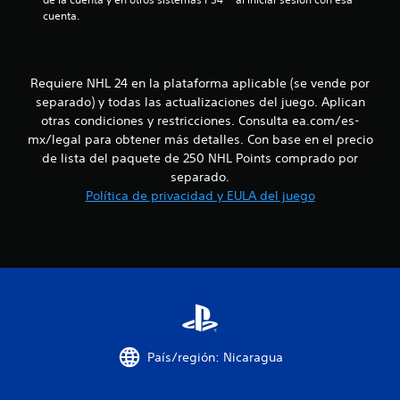
a
d
o
cuenta.
l
e
s
u
p
P
s
r
u
a
e
e
Requiere NHL 24 en la plataforma aplicable (se vende por
r
d
d
separado) y todas las actualizaciones del juego. Aplican
l
e
e
otras condiciones y restricciones. Consulta ea.com/es-
o
f
s
s
mx/legal para obtener más detalles. Con base en el precio
i
c
c
n
de lista del paquete de 250 NHL Points comprado por
r
o
i
e
separado.
n
d
a
Política de privacidad y EULA del juego
t
o
r
r
s
p
o
p
u
l
a
n
e
r
t
s
a
o
d
c
s
e
o
d
m
m
e
o
u
g
País/región: Nicaragua
v
n
u
i
i
a
m
c
r