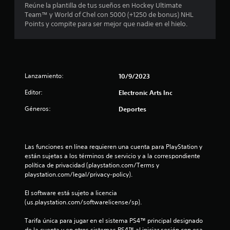
m
Reúne la plantilla de tus sueños en Hockey Ultimate
c
o
a
Team™ y World of Chel con 5000 (+1250 de bonus) NHL
i
d
P
Points y compite para ser mejor que nadie en el hielo.
b
e
u
i
j
e
r
u
d
p
g
e
a
a
s
l
Lanzamiento:
10/9/2023
r
j
a
.
u
b
Editor:
Electronic Arts Inc
g
r
a
a
Géneros:
Deportes
G
r
s
u
s
,
a
i
f
r
n
r
Las funciones en línea requieren una cuenta para PlayStation y 
d
n
a
están sujetas a los términos de servicio y a la correspondiente 
e
a
s
política de privacidad (playstation.com/Terms y 
c
d
e
playstation.com/legal/privacy-policy).
e
s
o
s
o
m
El software está sujeto a licencia 
i
i
(us.playstation.com/softwarelicense/sp).
a
d
c
n
a
o
Tarifa única para jugar en el sistema PS4™ principal designado 
u
d
n
de la cuenta y en otros sistemas PS4™ al iniciar sesión con esa 