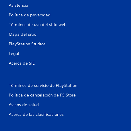
i
a
d
Asistencia
e
r
a
n
Política de privacidad
t
d
t
e
o
o
Términos de uso del sitio web
m
m
.
á
a
Mapa del sitio
s
n
f
u
S
PlayStation Studios
á
a
e
c
l
Legal
p
i
p
u
l
a
Acerca de SIE
e
m
r
d
e
a
n
e
q
t
u
j
Términos de servicio de PlayStation
e
e
u
c
p
Política de cancelación de PS Store
g
o
u
a
n
Avisos de salud
e
r
o
d
s
Acerca de las clasificaciones
t
a
i
r
s
n
o
v
s