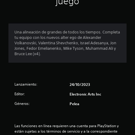
juego
l
l
t
e
a
g
a
v
a
v
i
l
m
o
b
e
z
r
l
p
Una alineación de grandes de todos los tiempos. Completa
.
a
l
tu equipo con los nuevos alter ego de Alexander
c
a
a
Volkanovski, Valentina Shevchenko, Israel Adesanya, Jon
i
y
A
Jones, Fedor Emelianenko, Mike Tyson, Muhammad Ali y
ó
e
s
u
Bruce Lee (x4).
n
n
d
d
c
d
i
e
u
o
l
a
e
3
c
l
D
o
q
Lanzamiento:
24/10/2023
c
n
u
P
t
Editor:
Electronic Arts Inc
i
u
i
r
e
e
Géneros:
Pelea
o
r
d
n
l
m
e
o
o
s
c
l
m
e
Las funciones en línea requieren una cuenta para PlayStation y 
a
e
s
o
están sujetas a los términos de servicio y a la correspondiente 
r
n
t