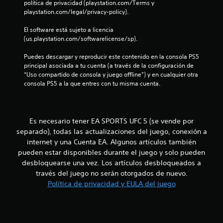
política de privacidad (playstation.com/Terms y 
e
t
a
e
playstation.com/legal/privacy-policy).
s
o
b
p
.
l
s
El software está sujeto a licencia 
u
e
(us.playstation.com/softwarelicense/sp).
e
c
M
t
s
e
o
Puedes descargar y reproducir este contenido en la consola PS5 
t
r
r
principal asociada a tu cuenta (a través de la configuración de 
d
a
l
“Uso compartido de consola y juego offline”) y en cualquier otra 
h
o
a
e
consola PS5 a la que entres con tu misma cuenta.
á
d
s
p
e
a
l
t
l
p
i
i
r
l
c
Es necesario tener EA SPORTS UFC 5 (se vende por
d
á
a
separado), todas las actualizaciones del juego, conexión a
a
c
.
a
d
internet y una Cuenta EA. Algunos artículos también
t
e
pueden estar disponibles durante el juego y solo pueden
i
s
a
S
desbloquearse una vez. Los artículos desbloqueados a
c
u
e
través del juego no serán otorgados de nuevo.
e
a
d
p
Política de privacidad y EULA del juego
i
P
u
n
o
u
e
p
e
d
u
a
d
e
r