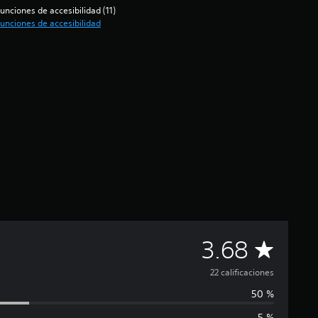
unciones de accesibilidad (11)
unciones de accesibilidad
C
3.68
a
22 calificaciones
50 %
l
5 %