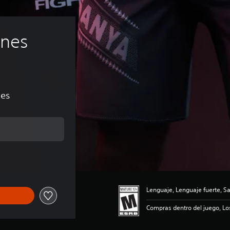
nes 
nes
al de US$4.19
Lenguaje, Lenguaje fuerte, S
Compras dentro del juego, Lo