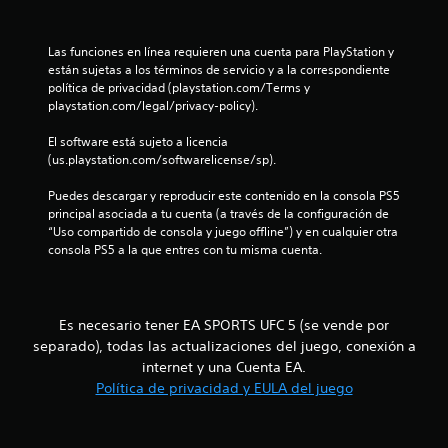
e
t
a
s
e
o
b
p
.
l
Las funciones en línea requieren una cuenta para PlayStation y 
u
s
e
están sujetas a los términos de servicio y a la correspondiente 
e
c
política de privacidad (playstation.com/Terms y 
M
s
t
e
playstation.com/legal/privacy-policy).
o
t
r
d
a
r
l
El software está sujeto a licencia 
h
o
a
(us.playstation.com/softwarelicense/sp).
á
d
e
s
p
e
a
Puedes descargar y reproducir este contenido en la consola PS5 
t
l
l
p
principal asociada a tu cuenta (a través de la configuración de 
i
i
“Uso compartido de consola y juego offline”) y en cualquier otra 
r
c
d
l
consola PS5 a la que entres con tu misma cuenta.
á
a
a
c
.
d
a
t
e
i
a
s
S
Es necesario tener EA SPORTS UFC 5 (se vende por
c
u
e
separado), todas las actualizaciones del juego, conexión a
a
d
e
p
internet y una Cuenta EA.
i
P
u
Política de privacidad y EULA del juego
o
u
n
e
p
e
d
a
d
u
e
r