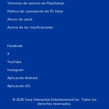
s
o
Términos de servicio de PlayStation
a
i
e
a
t
c
Política de cancelación de PS Store
d
u
f
u
a
a
e
Avisos de salud
p
l
i
n
r
t
c
Acerca de las clasificaciones
e
a
c
i
d
a
t
e
s
a
i
d
d
Facebook
v
o
u
c
o
r
r
X
.
P
a
i
u
YouTube
n
e
t
o
Instagram
d
e
e
t
n
Aplicación Android
s
o
j
d
e
Aplicación iOS
u
o
g
e
s
a
l
© 2026 Sony Interactive Entertainment Inc. Todos los
r
j
derechos reservados.
s
u