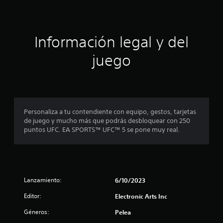
r
l
l
t
a
g
e
a
v
a
v
i
m
l
o
Información legal y del
b
e
z
r
p
l
.
juego
a
l
c
a
a
i
y
A
ó
e
u
s
n
n
d
d
c
i
d
e
u
Personaliza a tu contendiente con equipo, gestos, tarjetas
o
l
a
de juego y mucho más que podrás desbloquear con 250
e
3
c
l
puntos UFC. EA SPORTS™ UFC™ 5 se pone muy real.
D
o
q
c
n
u
P
t
i
u
i
r
e
e
o
r
d
Lanzamiento:
n
6/10/2023
l
m
e
o
o
s
Editor:
Electronic Arts Inc
c
l
m
e
a
e
s
Géneros:
Pelea
o
r
n
t