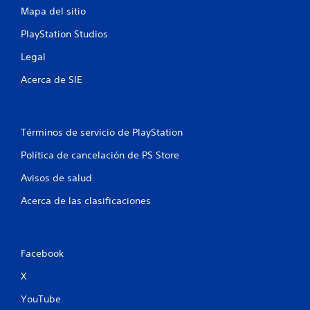
Mapa del sitio
l
b
i
s
PlayStation Studios
é
a
n
c
Legal
s
i
e
Acerca de SIE
o
c
n
o
e
m
s
u
Términos de servicio de PlayStation
r
n
i
á
Política de cancelación de PS Store
c
p
a
i
Avisos de salud
a
d
t
Acerca de las clasificaciones
a
r
s
a
d
v
e
é
Facebook
b
s
d
o
X
e
t
a
YouTube
o