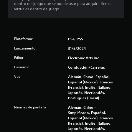
s
dentro del juego que se puede usar para adquirir items
d
a
d
i
virtuales dentro del juego.
t
a
c
e
u
d
a
a
o
)
1
l
m
r
a
S
e
n
3
e
Plataforma:
PS4, PS5
d
u
o
e
a
0
f
Lanzamiento:
31/5/2024
d
l
r
Editor:
Electronic Arts Inc
o
p
e
1
r
a
c
Géneros:
Conducción/Carreras
.
r
e
1
a
n
Voz:
Alemán, Chino, Español,
q
a
c
Español (México), Francés
A
u
l
(Francia), Inglés, Italiano,
l
e
g
a
Japonés, Neerlandés,
t
p
u
Portugués (Brasil)
e
u
n
l
e
r
a
Idiomas de pantalla:
Alemán, Chino -
d
s
n
Simplificado, Español,
i
a
o
a
Español (México), Francés
s
p
(Francia), Inglés, Italiano,
t
f
v
c
Japonés, Neerlandés,
i