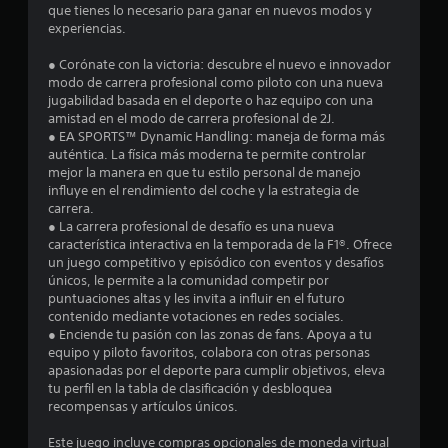
n
a
que tienes lo necesario para ganar en nuevos modos y
d
a
l
d
l
experiencias.
e
q
e
u
P
j
p
a
● Corónate con la victoria: descubre el nuevo e innovador
e
u
o
r
modo de carrera profesional como piloto con una nueva
s
e
o
y
s
jugabilidad basada en el deporte o haz equipo con una
e
d
v
s
amistad en el modo de carrera profesional de 2J.
p
e
i
e
t
● EA SPORTS™ Dynamic Handling: maneja de forma más
u
s
e
i
auténtica. La física más moderna te permite controlar
e
c
n
n
c
mejor la manera en que tu estilo personal de manejo
d
r
e
influye en el rendimiento del coche y la estrategia de
k
a
e
n
u
carrera.
a
n
a
l
● La carrera profesional de desafío es una nueva
o
r
j
o
n
característica interactiva en la temporada de la F1®. Ofrece
í
p
u
s
un juego competitivo y episódico con eventos y desafíos
r
u
s
s
t
únicos, le permite a la comunidad competir por
l
n
o
t
puntuaciones altas y les invita a influir en el futuro
o
t
n
a
o
contenido mediante votaciones en redes sociales.
s
o
i
b
● Enciende tu pasión con las zonas de fans. Apoya a tu
s
s
d
t
l
equipo y piloto favoritos, colabora con otras personas
o
d
o
apasionadas por el deporte para cumplir objetivos, eleva
e
n
e
s
tu perfil en la tabla de clasificación y desbloquea
a
(
i
g
.
recompensas y artículos únicos.
d
u
b
l
o
a
á
Este juego incluye compras opcionales de moneda virtual
s
r