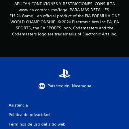
n
l
i
APLICAN CONDICIONES Y RESTRICCIONES. CONSULTA
d
c
e
www.ea.com/es-mx/legal PARA MÁS DETALLES.
e
k
s
F1® 24 Game - an official product of the FIA FORMULA ONE
l
s
L
o
WORLD CHAMPIONSHIP. ©️ 2024 Electronic Arts Inc.EA, EA
.
a
d
SPORTS, the EA SPORTS logo, Codemasters and the
i
e
Codemasters logo are trademarks of Electronic Arts Inc.
n
S
j
f
e
a
o
p
s
r
t
u
m
e
e
a
.
d
c
e
i
j
ó
u
n
País/región: Nicaragua
v
g
i
a
s
r
u
s
Asistencia
a
i
l
Política de privacidad
n
t
p
a
Términos de uso del sitio web
u
m