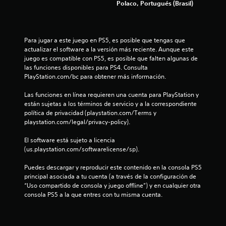
o
i
Polaco, Portugués (Brasil)
i
v
l
o
a
v
n
c
s
e
e
d
r
s
Para jugar a este juego en PS5, es posible que tengas que 
a
a
e
p
actualizar el software a la versión más reciente. Aunque este 
l
a
i
juego es compatible con PS5, es posible que falten algunas de 
c
j
r
n
las funciones disponibles para PS4. Consulta 
u
a
PlayStation.com/bc para obtener más información.
d
i
e
i
i
g
n
Las funciones en línea requieren una cuenta para PlayStation y 
c
o
o
v
están sujetas a los términos de servicio y a la correspondiente 
a
e
e
política de privacidad (playstation.com/Terms y 
c
n
x
r
playstation.com/legal/privacy-policy).
i
a
t
e
c
o
i
El software está sujeto a licencia 
t
r
n
(us.playstation.com/softwarelicense/sp).
s
a
l
e
m
o
Puedes descargar y reproducir este contenido en la consola PS5 
s
e
s
principal asociada a tu cuenta (a través de la configuración de 
v
n
j
“Uso compartido de consola y juego offline”) y en cualquier otra 
i
t
o
consola PS5 a la que entres con tu misma cuenta.
s
e
y
u
d
s
a
o
t