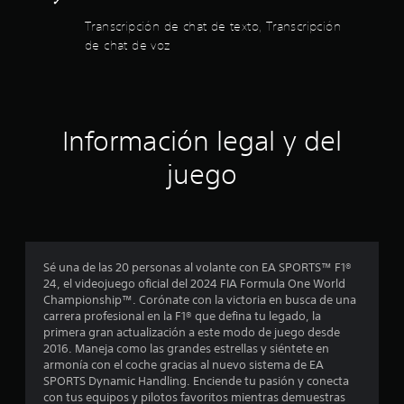
m
a
i
l
e
a
Transcripción de chat de texto, Transcripción
b
c
o
d
de chat de voz
l
i
s
e
c
e
o
j
j
c
n
o
u
i
e
a
y
g
r
l
s
a
n
l
a
t
Información legal y del
r
a
y
i
.
c
s
u
c
juego
a
d
k
o
l
G
a
s
i
a
.
u
e
d
m
a
a
o
r
I
s
d
s
d
Sé una de las 20 personas al volante con EA SPORTS™ F1®
n
e
t
a
24, el videojuego oficial del 2024 FIA Formula One World
t
a
v
r
Championship™. Corónate con la victoria en busca de una
d
u
e
a
carrera profesional en la F1® que defina tu legado, la
o
d
r
r
r
primera gran actualización a este modo de juego desde
i
m
d
s
2016. Maneja como las grandes estrellas y siéntete en
o
e
a
e
i
armonía con el coche gracias al nuevo sistema de EA
p
d
n
ó
SPORTS Dynamic Handling. Enciende tu pasión y conecta
a
l
ó
u
n
con tus equipos y pilotos favoritos mientras demuestras
r