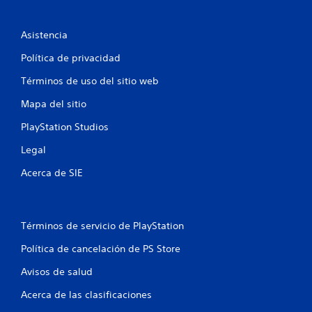
n
Asistencia
u
Política de privacidad
n
Términos de uso del sitio web
t
Mapa del sitio
o
PlayStation Studios
t
Legal
a
Acerca de SIE
l
d
Términos de servicio de PlayStation
e
Política de cancelación de PS Store
1
Avisos de salud
Acerca de las clasificaciones
2