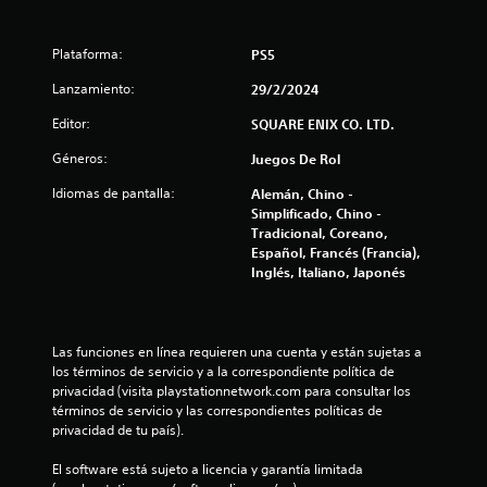
t
Plataforma:
PS5
r
Lanzamiento:
29/2/2024
e
Editor:
SQUARE ENIX CO. LTD.
l
Géneros:
Juegos De Rol
l
Idiomas de pantalla:
Alemán, Chino -
Simplificado, Chino -
a
Tradicional, Coreano,
Español, Francés (Francia),
s
Inglés, Italiano, Japonés
d
e
Las funciones en línea requieren una cuenta y están sujetas a 
los términos de servicio y a la correspondiente política de 
c
privacidad (visita playstationnetwork.com para consultar los 
términos de servicio y las correspondientes políticas de 
i
privacidad de tu país).
n
El software está sujeto a licencia y garantía limitada 