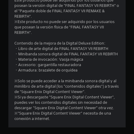
Este producto puede ser adquirido por los usuarios que
posean la versión digital de "FINAL FANTASY VII REBIRTH" o
m
el "Paquete doble de FINAL FANTASY VII REMAKE &
REBIRTH".
e
※Este producto no puede ser adquirido por los usuarios
que posean la versión física de "FINAL FANTASY VII
d
REBIRTH".
i
Contenido de la mejora de la Digital Deluxe Edition:
・Libro de arte digital de FINAL FANTASY VII REBIRTH
o
・Minibanda sonora digital de FINAL FANTASY VII REBIRTH
・Materia de invocación: Vasija mágica
:
・Accesorio: gargantilla restauradora
・Armadura: brazalete de orquídea
4
※Solo se puede acceder a la minibanda sonora digital y al
.
minilibro de arte digital (los "contenidos digitales") a través
de "Square Enix Digital Content Viewer".
7
※Si ya descargaste "Square Enix Digital Content Viewer",
puedes ver los contenidos digitales sin necesidad de
descargar "Square Enix Digital Content Viewer" otra vez.
1
※"Square Enix Digital Content Viewer" necesita de una
conexión a internet.
e
s