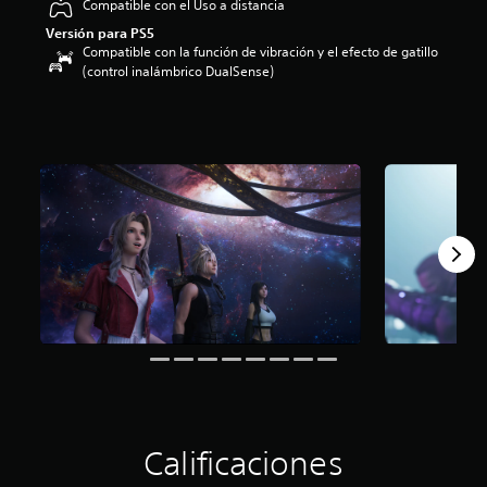
Compatible con el Uso a distancia
o
Versión para PS5
:
Compatible con la función de vibración y el efecto de gatillo
4
(control inalámbrico DualSense)
.
7
1
e
s
t
r
e
l
l
a
s
d
e
c
i
n
c
o
e
Calificaciones
s