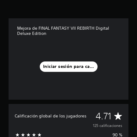
t
r
e
l
l
Mejora de FINAL FANTASY VII REBIRTH Digital
a
Deluxe Edition
s
e
n
u
n
t
Iniciar sesión para calificar
o
t
a
l
d
e
1
2
5
C
4.71
Calificación global de los jugadores
c
a
a
125 calificaciones
l
i
90 %