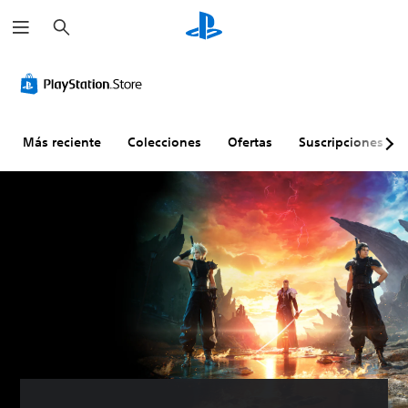
B
u
s
c
a
r
Más reciente
Colecciones
Ofertas
Suscripciones