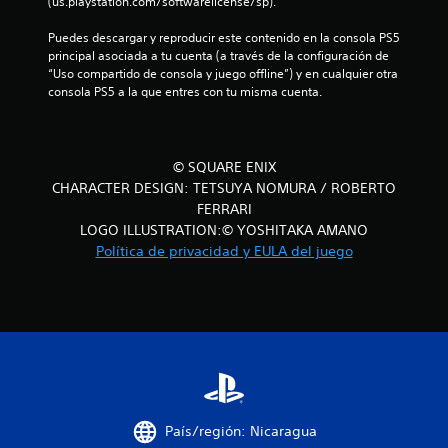
(us.playstation.com/softwarelicense/sp).
c
Puedes descargar y reproducir este contenido en la consola PS5 
principal asociada a tu cuenta (a través de la configuración de 
o
“Uso compartido de consola y juego offline”) y en cualquier otra 
consola PS5 a la que entres con tu misma cuenta.
e
s
© SQUARE ENIX
t
CHARACTER DESIGN: TETSUYA NOMURA / ROBERTO
r
FERRARI
LOGO ILLUSTRATION:© YOSHITAKA AMANO
e
Política de privacidad y EULA del juego
l
l
a
s
e
País/región: Nicaragua