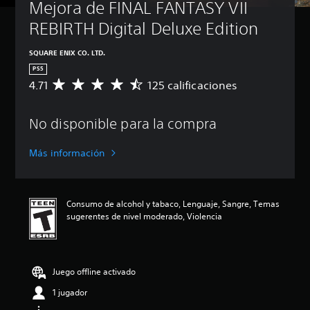
Mejora de FINAL FANTASY VII 
REBIRTH Digital Deluxe Edition
SQUARE ENIX CO. LTD.
PS5
4.71
125 calificaciones
C
a
l
No disponible para la compra
i
f
i
Más información
c
a
c
i
Consumo de alcohol y tabaco, Lenguaje, Sangre, Temas
ó
sugerentes de nivel moderado, Violencia
n
p
r
o
Juego offline activado
m
e
1 jugador
d
i