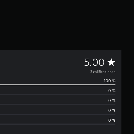
C
5.00
a
3 calificaciones
100 %
l
0 %
i
0 %
f
0 %
0 %
i