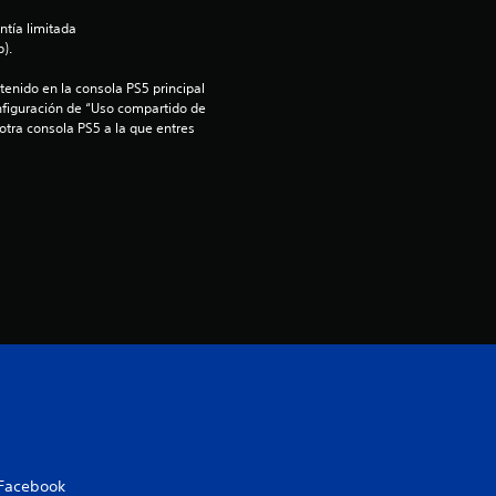
d
ntía limitada 
).
i
enido en la consola PS5 principal 
nfiguración de “Uso compartido de 
o
 otra consola PS5 a la que entres 
:
5
e
s
t
r
e
l
Facebook