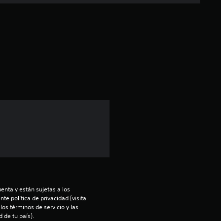
c
a
c
i
ó
n
p
r
o
m
enta y están sujetas a los 
te política de privacidad (visita 
os términos de servicio y las 
e
 de tu país).