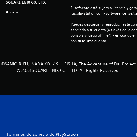
SQUARE ENIX CO. LTD.
El software está sujeto a licencia y gara
Acción
(us.playstation.com/softwarelicense/sp
Puedes descargar y reproducir este cont
asociada a tu cuenta (a través de la co
consola y juego offline”) y en cualquier
con tu misma cuenta.
©SANJO RIKU, INADA KOJI/ SHUEISHA, The Adventure of Dai Project
© 2023 SQUARE ENIX CO., LTD. All Rights Reserved.
Términos de servicio de PlayStation