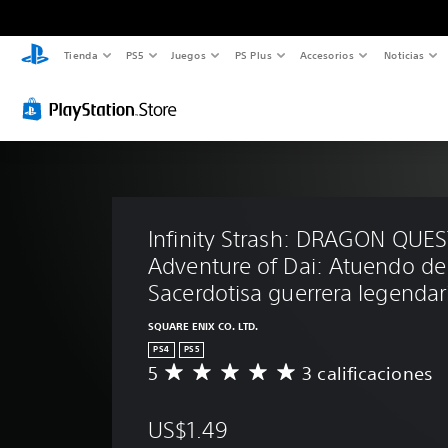
Tienda
PS5
Juegos
PS Plus
Accesorios
Noticias
Infinity Strash: DRAGON QUES
Adventure of Dai: Atuendo de
Sacerdotisa guerrera legendar
SQUARE ENIX CO. LTD.
PS4
PS5
5
3 calificaciones
C
a
l
US$1.49
i