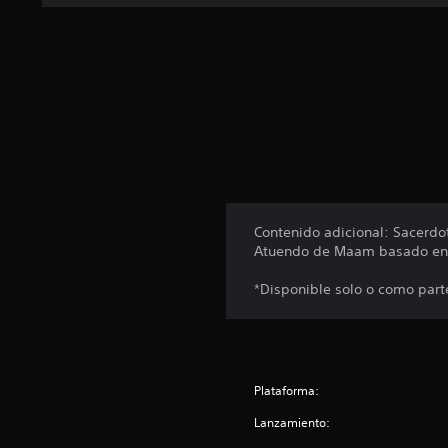
o
t
a
l
d
e
3
c
a
l
i
f
Contenido adicional: Sacerdo
i
Atuendo de Maam basado en la
c
a
*Disponible solo o como parte
c
i
o
n
e
Plataforma:
s
Lanzamiento: