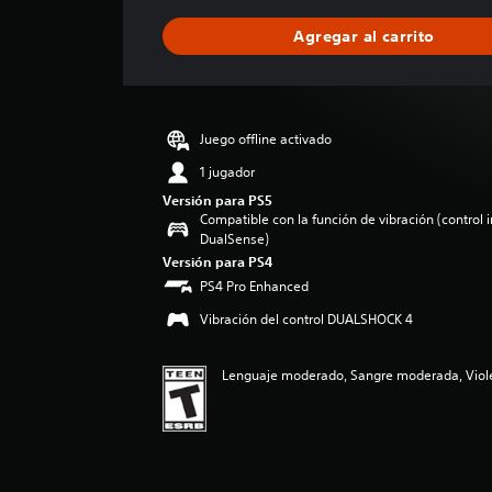
f
i
Agregar al carrito
c
a
c
i
ó
Juego offline activado
n
p
1 jugador
r
Versión para PS5
o
Compatible con la función de vibración (control 
m
DualSense)
e
Versión para PS4
d
PS4 Pro Enhanced
i
o
Vibración del control DUALSHOCK 4
:
5
Lenguaje moderado, Sangre moderada, Viole
e
s
t
r
e
l