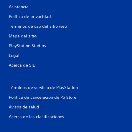
8
o
Asistencia
n
c
e
Política de privacidad
a
s
Términos de uso del sitio web
P
l
u
Mapa del sitio
e
i
d
PlayStation Studios
e
f
s
Legal
j
i
Acerca de SIE
u
g
c
a
r
a
y
Términos de servicio de PlayStation
d
c
Política de cancelación de PS Store
e
s
Avisos de salud
i
p
l
Acerca de las clasificaciones
o
a
z
a