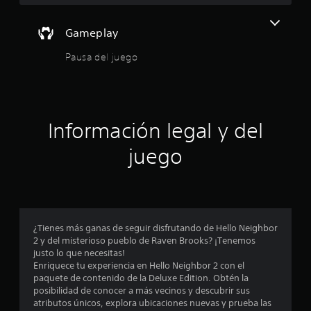
s
c
a
i
l
t
o
Gameplay
r
n
e
Pausa del juego
e
r
d
s
e
p
e
d
a
o
r
l
r
a
.
Información legal y del
i
l
n
juego
v
a
e
r
s
t
i
d
r
¿Tienes más ganas de seguir disfrutando de Hello Neighbor
l
e
2 y del misterioso pueblo de Raven Brooks? ¡Tenemos
o
justo lo que necesitas!
s
c
Enriquece tu experiencia en Hello Neighbor 2 con el
j
paquete de contenido de la Deluxe Edition. Obtén la
o
i
posibilidad de conocer a más vecinos y descubrir sus
y
atributos únicos, explora ubicaciones nuevas y prueba las
s