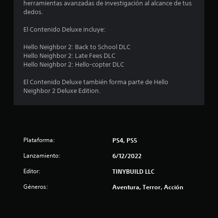
n
herramientas avanzadas de investigación al alcance de tus
t
dedos.
i
c
c
El Contenido Deluxe incluye:
k
o
s
Hello Neighbor 2: Back to School DLC
.
Hello Neighbor 2: Late Fees DLC
e
Hello Neighbor 2: Hello-copter DLC
S
s
e
El Contenido Deluxe también forma parte de Hello
Neighbor 2 Deluxe Edition.
p
t
u
r
e
d
e
e
Plataforma:
j
PS4, PS5
l
u
Lanzamiento:
6/12/2022
g
l
a
Editor:
TINYBUILD LLC
r
a
Géneros:
Aventura, Terror, Acción
s
i
s
n