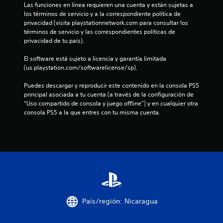
e
p
Las funciones en línea requieren una cuenta y están sujetas a 
u
los términos de servicio y a la correspondiente política de 
n
l
privacidad (visita playstationnetwork.com para consultar los 
s
términos de servicio y las correspondientes políticas de 
u
a
privacidad de tu país).
c
n
El software está sujeto a licencia y garantía limitada 
i
(us.playstation.com/softwarelicense/sp).
o
t
n
Puedes descargar y reproducir este contenido en la consola PS5 
e
o
principal asociada a tu cuenta (a través de la configuración de 
s
“Uso compartido de consola y juego offline”) y en cualquier otra 
r
t
consola PS5 a la que entres con tu misma cuenta.
á
a
p
i
l
d
a
d
s
d
e
e
b
País/región: Nicaragua
8
o
t