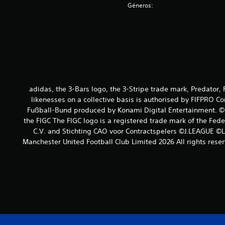
Géneros:
adidas, the 3-Bars logo, the 3-Stripe trade mark, Predator
likenesses on a collective basis is authorised by FIFPRO C
Fußball-Bund produced by Konami Digital Entertainment. © Th
the FIGC The FIGC logo is a registered trade mark of the Fed
C.V. and Stichting CAO voor Contractspelers ©J.LEAGUE 
Manchester United Football Club Limited 2026 All rights rese