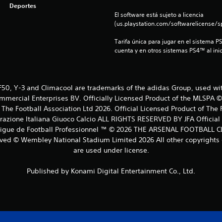
Deportes
El software está sujeto a licencia 
(us.playstation.com/softwarelicense/sp
Tarifa única para jugar en el sistema P
cuenta y en otros sistemas PS4™ al inic
, F50, Y-3 and Climacool are trademarks of the adidas Group, used w
ommercial Enterprises BV. Officially Licensed Product of the MLSPA ©
e Football Association Ltd 2026. Official Licensed Product of The Fo
erazione Italiana Giuoco Calcio ALL RIGHTS RESERVED BY JFA Official L
©Ligue de Football Professionnel ™ © 2026 THE ARSENAL FOOTBALL CL
rved © Wembley National Stadium Limited 2026 All other copyrights 
are used under license.
Published by Konami Digital Entertainment Co., Ltd.