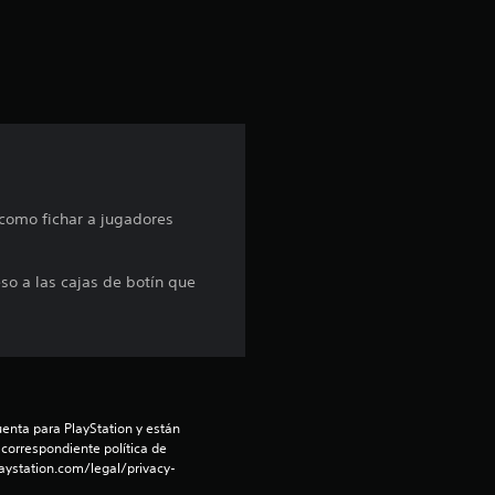
c
i
ó
n
p
 como fichar a jugadores
r
o
so a las cajas de botín que
m
e
d
enta para PlayStation y están 
 correspondiente política de 
i
aystation.com/legal/privacy-