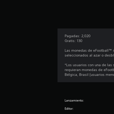
o
t
a
l
d
e
1
Pagadas: 2,020
1
Gratis: 130
c
a
Las monedas de eFootball™ se
l
seleccionados al azar o desb
i
f
*Los usuarios con una de las
i
requieran monedas de eFoot
c
Bélgica, Brasil (usuarios men
a
c
i
o
n
e
Lanzamiento:
s
Editor: