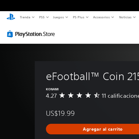
Tienda
PS5
Juegos
PS Plus
Accesorios
Noticias
eFootball™ Coin 21
KONAMI
4.27
11 calificacion
C
a
l
US$19.99
i
f
i
Agregar al carrito
c
a