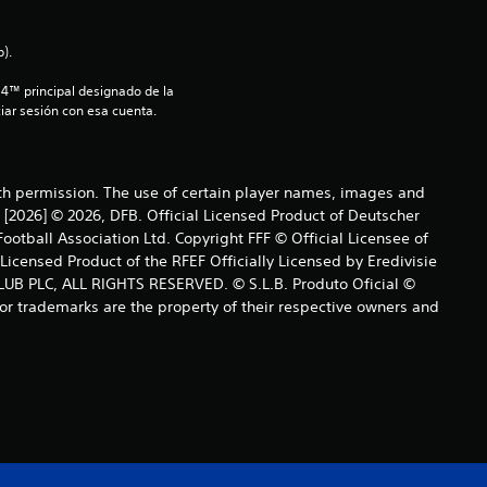
o
).
:
S4™ principal designado de la 
4
iar sesión con esa cuenta.
.
2
ith permission. The use of certain player names, images and
 [2026] © 2026, DFB. Official Licensed Product of Deutscher
7
otball Association Ltd. Copyright FFF © Official Licensee of
icensed Product of the RFEF Officially Licensed by Eredivisie
e
UB PLC, ALL RIGHTS RESERVED. © S.L.B. Produto Oficial ©
or trademarks are the property of their respective owners and
s
t
r
e