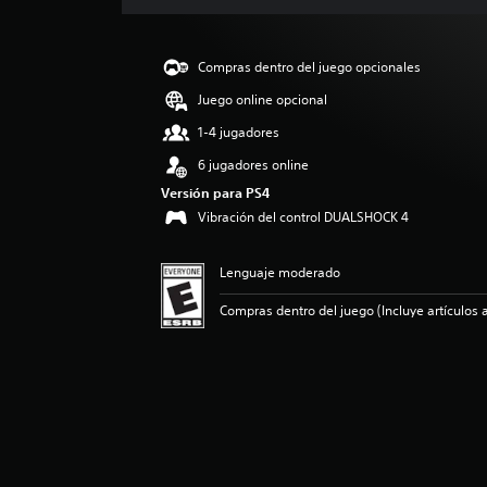
c
i
ó
Compras dentro del juego opcionales
n
p
Juego online opcional
r
1-4 jugadores
o
m
6 jugadores online
e
Versión para PS4
d
Vibración del control DUALSHOCK 4
i
o
:
Lenguaje moderado
4
.
Compras dentro del juego (Incluye artículos a
2
7
e
s
t
r
e
l