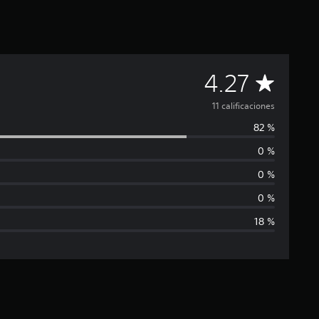
C
4.27
a
11 calificaciones
82 %
l
0 %
i
0 %
f
0 %
18 %
i
c
a