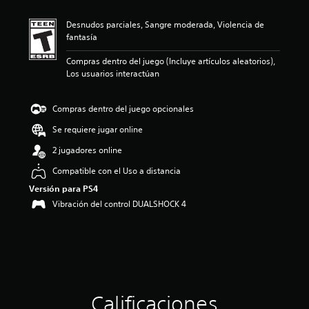
c
a
Desnudos parciales, Sangre moderada, Violencia de
c
fantasía
i
o
Compras dentro del juego (Incluye artículos aleatorios),
n
Los usuarios interactúan
e
s
Compras dentro del juego opcionales
Se requiere jugar online
2 jugadores online
Compatible con el Uso a distancia
Versión para PS4
Vibración del control DUALSHOCK 4
Calificaciones