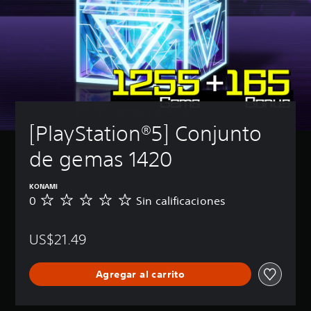
[PlayStation®5] Conjunto 
de gemas 1420
KONAMI
0
Sin calificaciones
S
i
n
US$21.49
c
a
l
Agregar al carrito
i
f
i