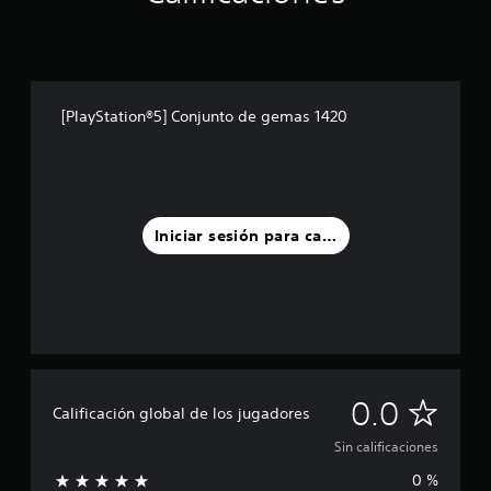
[PlayStation®5] Conjunto de gemas 1420
Iniciar sesión para calificar
S
0.0
Calificación global de los jugadores
i
Sin calificaciones
0 %