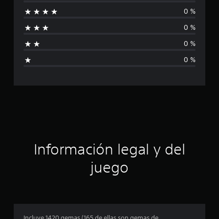
n
0 %
c
0 %
a
0 %
l
0 %
i
f
i
c
a
Información legal y del
c
juego
i
o
n
Incluye 1420 gemas (165 de ellas son gemas de