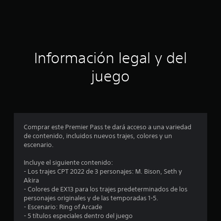
a
c
c
i
i
o
n
ó
e
Información legal y del
s
n
juego
p
r
o
Comprar este Premier Pass te dará acceso a una variedad
de contenido, incluidos nuevos trajes, colores y un
m
escenario.
e
Incluye el siguiente contenido:
- Los trajes CPT 2022 de 3 personajes: M. Bison, Seth y
d
Akira
- Colores de EX13 para los trajes predeterminados de los
i
personajes originales y de las temporadas 1-5.
- Escenario: Ring of Arcade
o
- 5 títulos especiales dentro del juego