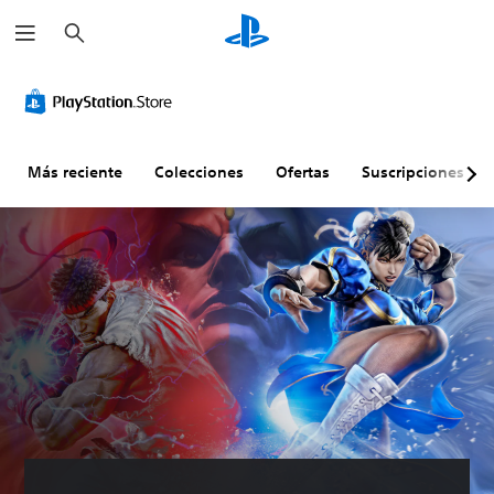
B
u
s
c
a
r
Más reciente
Colecciones
Ofertas
Suscripciones