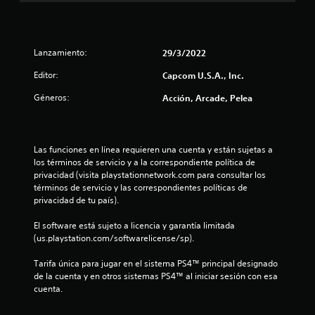
a
s
Lanzamiento:
29/3/2022
d
Editor:
Capcom U.S.A., Inc.
e
Géneros:
Acción, Arcade, Pelea
c
i
Las funciones en línea requieren una cuenta y están sujetas a 
los términos de servicio y a la correspondiente política de 
n
privacidad (visita playstationnetwork.com para consultar los 
términos de servicio y las correspondientes políticas de 
c
privacidad de tu país).
o
El software está sujeto a licencia y garantía limitada 
(us.playstation.com/softwarelicense/sp).
e
Tarifa única para jugar en el sistema PS4™ principal designado 
s
de la cuenta y en otros sistemas PS4™ al iniciar sesión con esa 
cuenta.
t