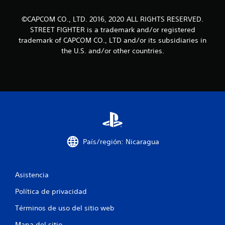
r
©CAPCOM CO., LTD. 2016, 2020 ALL RIGHTS RESERVED.
e
STREET FIGHTER is a trademark and/or registered
trademark of CAPCOM CO., LTD and/or its subsidiaries in
l
the U.S. and/or other countries.
l
a
s
e
n
País/región: Nicaragua
u
n
Asistencia
Política de privacidad
t
Términos de uso del sitio web
o
Mapa del sitio