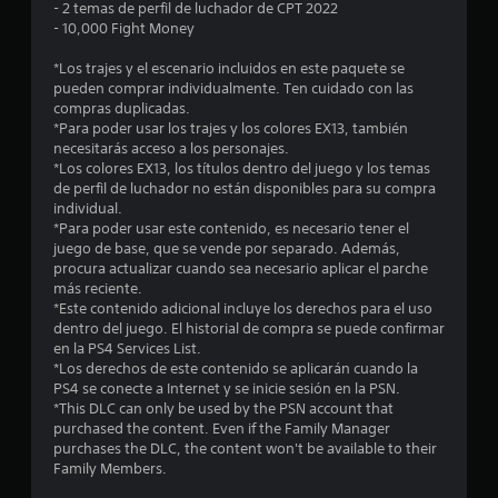
- 2 temas de perfil de luchador de CPT 2022
:
- 10,000 Fight Money
4
*Los trajes y el escenario incluidos en este paquete se
pueden comprar individualmente. Ten cuidado con las
.
compras duplicadas.
*Para poder usar los trajes y los colores EX13, también
6
necesitarás acceso a los personajes.
*Los colores EX13, los títulos dentro del juego y los temas
de perfil de luchador no están disponibles para su compra
3
individual.
*Para poder usar este contenido, es necesario tener el
e
juego de base, que se vende por separado. Además,
procura actualizar cuando sea necesario aplicar el parche
s
más reciente.
*Este contenido adicional incluye los derechos para el uso
t
dentro del juego. El historial de compra se puede confirmar
en la PS4 Services List.
r
*Los derechos de este contenido se aplicarán cuando la
PS4 se conecte a Internet y se inicie sesión en la PSN.
e
*This DLC can only be used by the PSN account that
purchased the content. Even if the Family Manager
l
purchases the DLC, the content won't be available to their
Family Members.
l