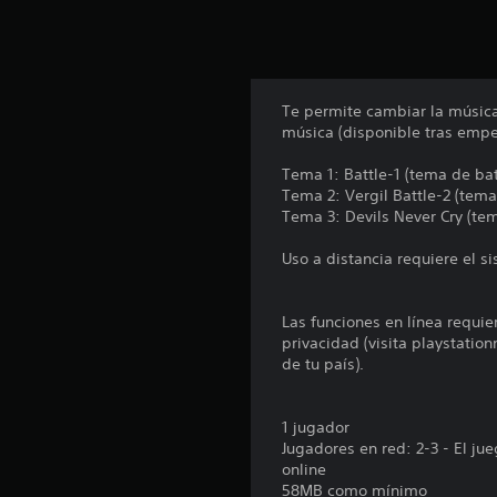
u
n
t
o
t
Te permite cambiar la música
a
música (disponible tras empez
l
d
Tema 1: Battle-1 (tema de ba
e
Tema 2: Vergil Battle-2 (tema
1
Tema 3: Devils Never Cry (tem
5
5
Uso a distancia requiere el s
c
a
l
Las funciones en línea requie
i
privacidad (visita playstatio
f
de tu país).
i
c
a
1 jugador
c
Jugadores en red: 2-3 - El j
i
online
o
58MB como mínimo
n