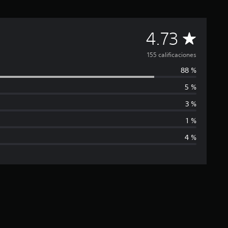
C
4.73
a
155 calificaciones
88 %
l
5 %
i
3 %
f
1 %
4 %
i
c
a
c