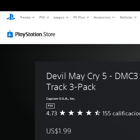
Tienda
PS5
Juegos
PS Plus
Accesorios
Noticias
Devil May Cry 5 - DMC3 
Track 3-Pack
Capcom U.S.A., Inc.
PS4
4.73
155 calificaci
C
a
l
US$1.99
i
f