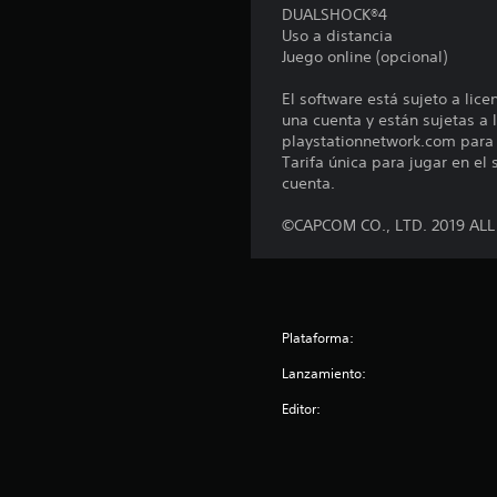
DUALSHOCK®4
e
Uso a distancia
s
Juego online (opcional)
El software está sujeto a lic
una cuenta y están sujetas a l
playstationnetwork.com para c
Tarifa única para jugar en el
cuenta.
©CAPCOM CO., LTD. 2019 AL
Plataforma:
Lanzamiento:
Editor: