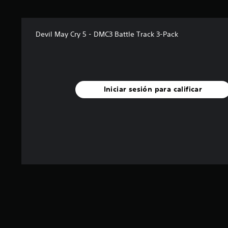
e
l
l
Devil May Cry 5 - DMC3 Battle Track 3-Pack
a
s
d
e
c
i
Iniciar sesión para calificar
n
c
o
e
s
t
r
e
l
l
a
s
e
n