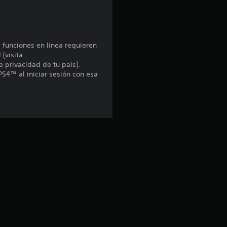
:
4
s funciones en línea requieren
.
 (visita
e privacidad de tu país).
7
PS4™ al iniciar sesión con esa
3
e
s
t
r
e
l