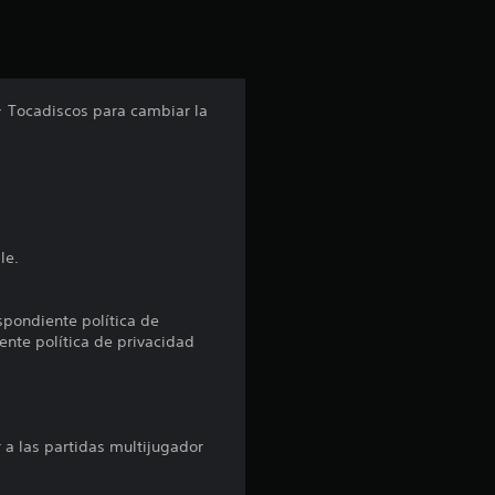
i
ó
n
 ＞ Tocadiscos para cambiar la
p
r
o
le.
m
e
espondiente política de
ente política de privacidad
d
i
 a las partidas multijugador
o