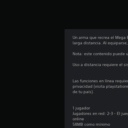
n
u
n
t
o
t
a
Un arma que recrea el Mega B
l
larga distancia. Al equiparse,
d
e
Nota: este contenido puede us
1
7
Uso a distancia requiere el s
8
c
a
Las funciones en línea requie
l
privacidad (visita playstatio
i
de tu país).
f
i
c
1 jugador
a
Jugadores en red: 2-3 - El j
c
online
i
58MB como mínimo
o