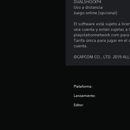
DUALSHOCK®4
n
Uso a distancia
e
Juego online (opcional)
s
El software está sujeto a lic
una cuenta y están sujetas a l
playstationnetwork.com para c
Tarifa única para jugar en el
cuenta.
©CAPCOM CO., LTD. 2019 AL
Plataforma:
Lanzamiento:
Editor: