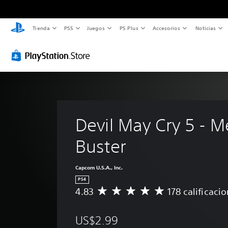
Tienda
PS5
Juegos
PS Plus
Accesorios
Noticias
Devil May Cry 5 - M
Buster
Capcom U.S.A., Inc.
PS4
4.83
178 calificaci
C
a
l
US$2.99
i