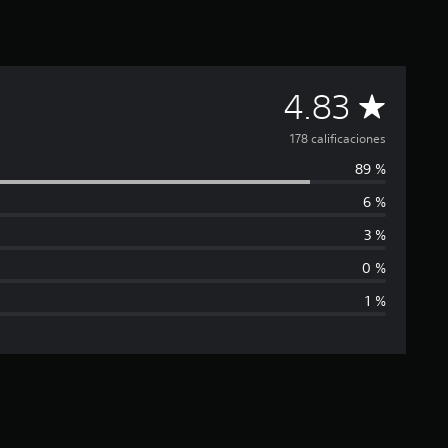
C
4.83
a
178 calificaciones
89 %
l
6 %
i
3 %
f
0 %
1 %
i
c
a
c