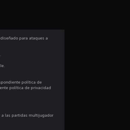
i
ó
n
 diseñado para ataques a
p
.
r
le.
o
m
espondiente política de
ente política de privacidad
e
d
 a las partidas multijugador
i