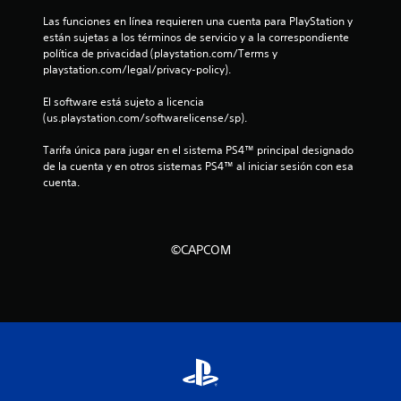
Las funciones en línea requieren una cuenta para PlayStation y 
d
están sujetas a los términos de servicio y a la correspondiente 
política de privacidad (playstation.com/Terms y 
e
playstation.com/legal/privacy-policy).
c
El software está sujeto a licencia 
(us.playstation.com/softwarelicense/sp).
i
Tarifa única para jugar en el sistema PS4™ principal designado 
n
de la cuenta y en otros sistemas PS4™ al iniciar sesión con esa 
cuenta.
c
o
©CAPCOM
e
s
t
r
e