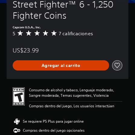
Street Fighter™ 6 - 1,250 
Fighter Coins
Capcom U.S.A., Inc.
5
7 calificaciones
C
a
l
US$23.99
i
f
i
Agregar al carrito
c
a
c
i
ó
Consumo de alcohol y tabaco, Lenguaje moderado,
n
Sangre moderada, Temas sugerentes, Violencia
p
r
Compras dentro del juego, Los usuarios interactúan
o
m
e
Se requiere PS Plus para jugar online
d
Compras dentro del juego opcionales
i