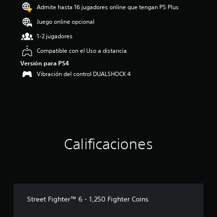
o
Admite hasta 16 jugadores online que tengan PS Plus
:
5
Juego online opcional
e
1-2 jugadores
s
t
Compatible con el Uso a distancia
r
Versión para PS4
e
l
Vibración del control DUALSHOCK 4
l
a
s
d
e
c
i
Calificaciones
n
c
o
e
s
t
r
Street Fighter™ 6 - 1,250 Fighter Coins
e
l