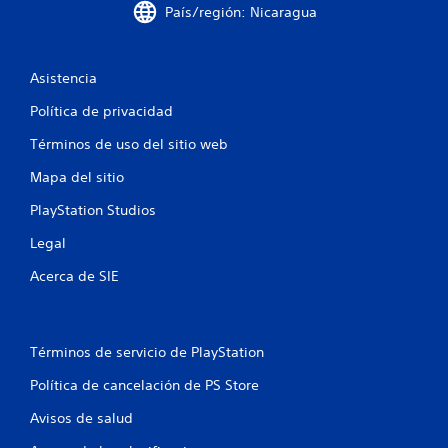
País/región: Nicaragua
l
l
Asistencia
a
Política de privacidad
s
Términos de uso del sitio web
e
Mapa del sitio
n
PlayStation Studios
Legal
u
Acerca de SIE
n
t
Términos de servicio de PlayStation
o
Política de cancelación de PS Store
t
Avisos de salud
a