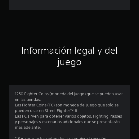
c
o
n
a
e
s
c
i
ó
Información legal y del
n
juego
p
r
o
1250 Fighter Coins (moneda del juego) que se pueden usar
en las tiendas.
m
Las Fighter Coins (FC) son moneda del juego que solo se
pueden usar en Street Fighter™ 6.
e
Las FC sirven para obtener varios objetos, Fighting Passes
y personajes y escenarios adicionales que se presentarán
d
más adelante.
* Para usar este contenidos, se requiere la versión