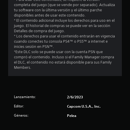
i
completa del juego (que se vende por separado). Actualiza
o
tu software con la última versión y el último parche
disponibles antes de usar este contenido.
:
* El contenido adicional incluye los derechos para uso en el
juego. El historial de compras se puede ver en la sección
5
Detalles de compra del juego.
* Los derechos para usar el contenido entrarán en vigencia
e
cuando conectes tu consola PS4™ o PS5™ a internet e
inicies sesión en PSN™.
s
*Este DLC solo se puede usar con la cuenta PSN que
compró el contenido. Incluso si el Family Manager compra
el DLC, el contenido no estará disponible para sus Family
t
Members.
r
e
l
Lanzamiento:
2/6/2023
l
Editor:
Capcom U.S.A., Inc.
Géneros:
Pelea
a
s