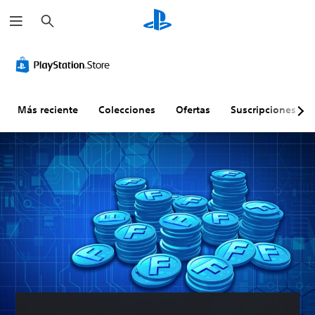
B
u
s
c
a
r
Más reciente
Colecciones
Ofertas
Suscripciones