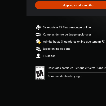
i
Agregar al carrito
c
a
c
i
ó
Se requiere PS Plus para jugar online
n
p
Compras dentro del juego opcionales
r
Admite hasta 3 jugadores online que tengan PS 
o
m
Juego online opcional
e
1 jugador
d
i
o
Desnudos parciales, Lenguaje fuerte, Sangre
:
4
Compras dentro del juego
.
6
7
e
s
t
r