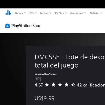
Tienda
PS5
Juegos
PS Plus
Accesorios
Noticias
DMC5SE - Lote de desb
total del juego
Capcom U.S.A., Inc.
PS5
4.67
42 calificacio
C
a
l
US$9.99
i
f