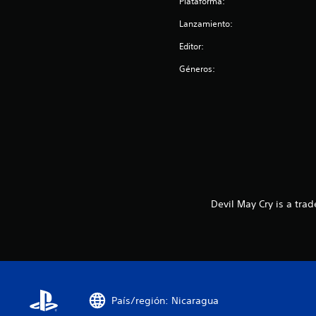
Plataforma:
s
Lanzamiento:
Editor:
Géneros:
Devil May Cry is a tra
País/región: Nicaragua