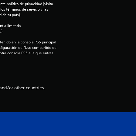
i
te política de privacidad (visita 
os términos de servicio y las 
o
 de tu país).
ntía limitada 
:
).
4
enido en la consola PS5 principal 
nfiguración de “Uso compartido de 
.
 otra consola PS5 a la que entres 
6
7
and/or other countries.
e
s
t
r