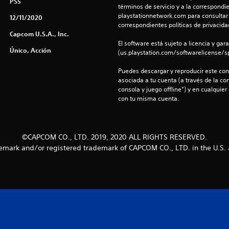
PS5
términos de servicio y a la correspondien
playstationnetwork.com para consultar l
12/11/2020
correspondientes políticas de privacidad
Capcom U.S.A., Inc.
El software está sujeto a licencia y gara
Único, Acción
(us.playstation.com/softwarelicense/sp
Puedes descargar y reproducir este cont
asociada a tu cuenta (a través de la co
consola y juego offline”) y en cualquier
con tu misma cuenta.
©CAPCOM CO., LTD. 2019, 2020 ALL RIGHTS RESERVED.
demark and/or registered trademark of CAPCOM CO., LTD. in the U.S. 