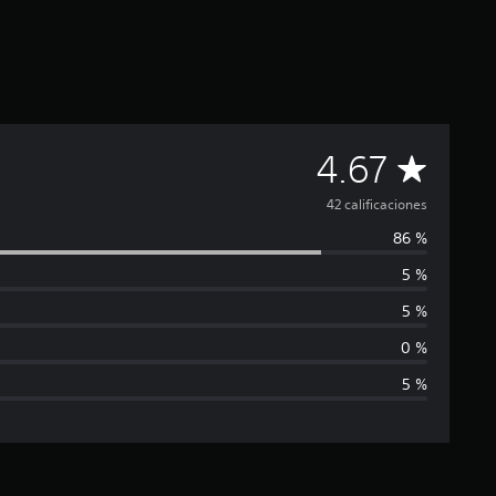
C
4.67
a
42 calificaciones
86 %
l
5 %
i
5 %
f
0 %
5 %
i
c
a