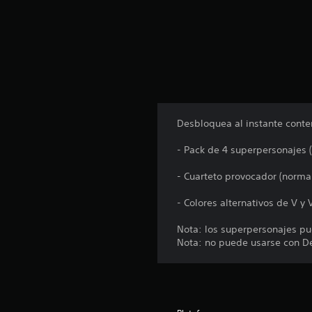
u
n
t
o
t
a
l
d
e
Desbloquea al instante conte
4
2
- Pack de 4 superpersonajes
c
a
- Cuarteto provocador (norm
l
i
- Colores alternativos de V y 
f
i
Nota: los superpersonajes pu
c
Nota: no puede usarse con De
a
c
i
o
n
e