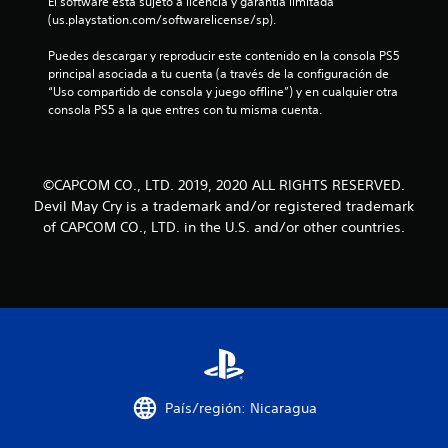
El software está sujeto a licencia y garantía limitada 
r
(us.playstation.com/softwarelicense/sp).
e
Puedes descargar y reproducir este contenido en la consola PS5 
principal asociada a tu cuenta (a través de la configuración de 
l
“Uso compartido de consola y juego offline”) y en cualquier otra 
consola PS5 a la que entres con tu misma cuenta.
l
a
©CAPCOM CO., LTD. 2019, 2020 ALL RIGHTS RESERVED.
s
Devil May Cry is a trademark and/or registered trademark
of CAPCOM CO., LTD. in the U.S. and/or other countries.
d
e
c
i
n
País/región: Nicaragua
c