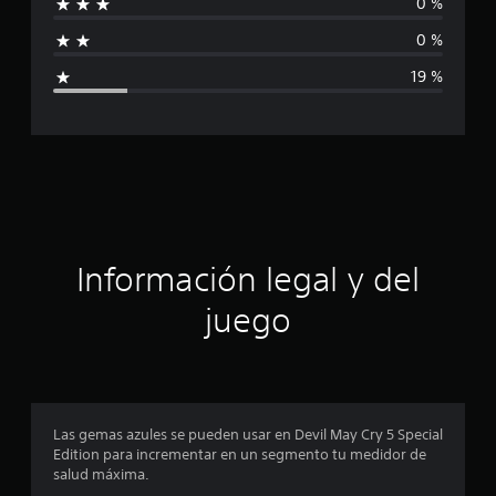
0 %
f
e
1
0 %
i
6
19 %
c
a
c
l
i
a
f
i
c
c
a
i
c
i
ó
Información legal y del
o
n
n
juego
e
s
p
r
o
Las gemas azules se pueden usar en Devil May Cry 5 Special
Edition para incrementar en un segmento tu medidor de
m
salud máxima.