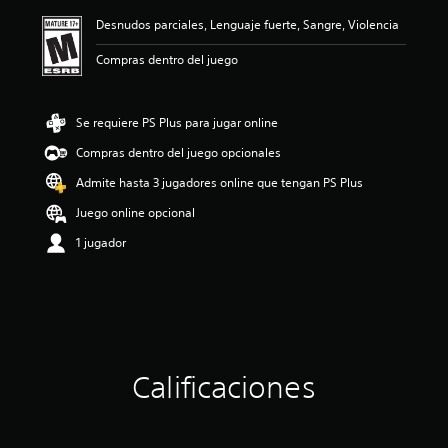
ó
Desnudos parciales, Lenguaje fuerte, Sangre, Violencia
n
p
Compras dentro del juego
r
o
m
e
Se requiere PS Plus para jugar online
d
Compras dentro del juego opcionales
i
o
Admite hasta 3 jugadores online que tengan PS Plus
:
4
Juego online opcional
.
1 jugador
2
5
e
s
t
r
e
l
Calificaciones
l
a
s
d