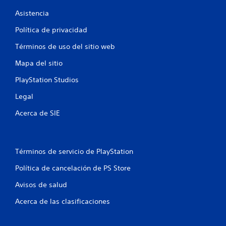
o
Asistencia
e
Política de privacidad
s
Términos de uso del sitio web
t
Mapa del sitio
r
PlayStation Studios
e
Legal
l
Acerca de SIE
l
a
Términos de servicio de PlayStation
Política de cancelación de PS Store
s
Avisos de salud
e
Acerca de las clasificaciones
n