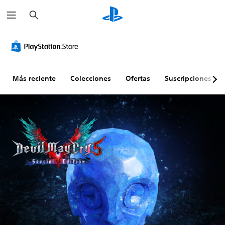
B
u
s
c
a
r
Más reciente
Colecciones
Ofertas
Suscripciones