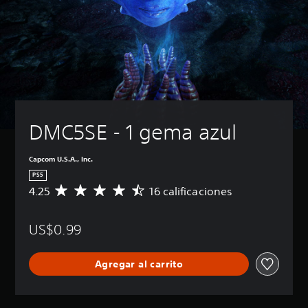
DMC5SE - 1 gema azul
Capcom U.S.A., Inc.
PS5
4.25
16 calificaciones
C
a
l
US$0.99
i
f
i
Agregar al carrito
c
a
c
i