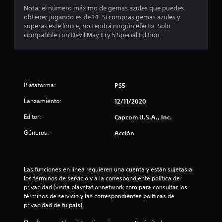
e
Nota: el número máximo de gemas azules que puedes
obtener jugando es de 14. Si compras gemas azules y
d
superas este límite, no tendrá ningún efecto. Solo
compatible con Devil May Cry 5 Special Edition.
i
o
:
Plataforma:
PS5
4
Lanzamiento:
12/11/2020
.
Editor:
Capcom U.S.A., Inc.
Géneros:
2
Acción
5
Las funciones en línea requieren una cuenta y están sujetas a 
e
los términos de servicio y a la correspondiente política de 
privacidad (visita playstationnetwork.com para consultar los 
s
términos de servicio y las correspondientes políticas de 
privacidad de tu país).
t