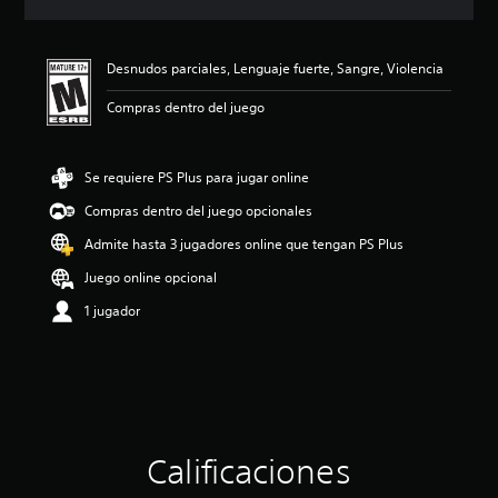
c
i
ó
Desnudos parciales, Lenguaje fuerte, Sangre, Violencia
n
p
Compras dentro del juego
r
o
m
e
Se requiere PS Plus para jugar online
d
Compras dentro del juego opcionales
i
o
Admite hasta 3 jugadores online que tengan PS Plus
:
4
Juego online opcional
.
1 jugador
6
4
e
s
t
r
e
l
Calificaciones
l
a