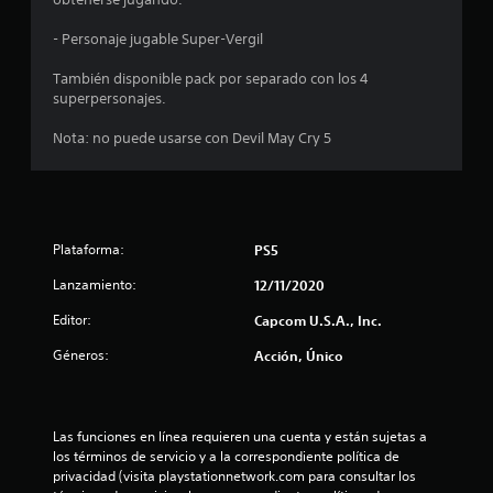
m
- Personaje jugable Super-Vergil
e
También disponible pack por separado con los 4
d
superpersonajes.
i
Nota: no puede usarse con Devil May Cry 5
o
:
Plataforma:
PS5
4
Lanzamiento:
12/11/2020
.
Editor:
Capcom U.S.A., Inc.
6
Géneros:
Acción, Único
4
e
Las funciones en línea requieren una cuenta y están sujetas a 
los términos de servicio y a la correspondiente política de 
s
privacidad (visita playstationnetwork.com para consultar los 