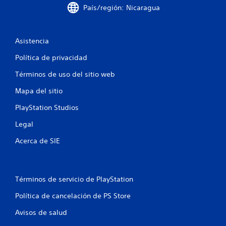
c
País/región: Nicaragua
o
e
Asistencia
s
Política de privacidad
Términos de uso del sitio web
t
Mapa del sitio
r
PlayStation Studios
e
Legal
l
Acerca de SIE
l
a
Términos de servicio de PlayStation
s
Política de cancelación de PS Store
e
Avisos de salud