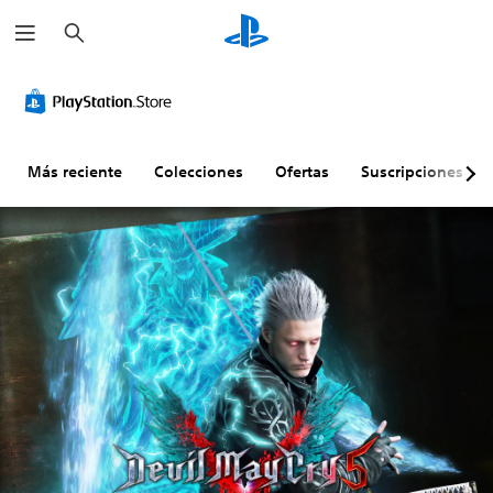
B
u
s
c
a
r
Más reciente
Colecciones
Ofertas
Suscripciones