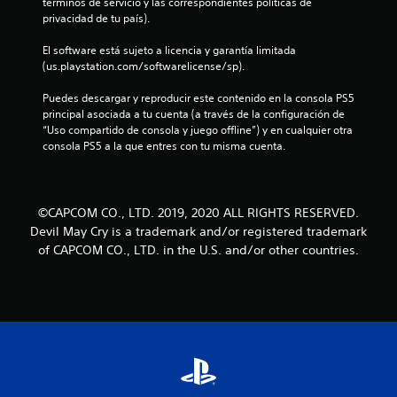
términos de servicio y las correspondientes políticas de 
t
privacidad de tu país).
r
El software está sujeto a licencia y garantía limitada 
(us.playstation.com/softwarelicense/sp).
e
Puedes descargar y reproducir este contenido en la consola PS5 
l
principal asociada a tu cuenta (a través de la configuración de 
“Uso compartido de consola y juego offline”) y en cualquier otra 
l
consola PS5 a la que entres con tu misma cuenta.
a
s
©CAPCOM CO., LTD. 2019, 2020 ALL RIGHTS RESERVED.
Devil May Cry is a trademark and/or registered trademark
d
of CAPCOM CO., LTD. in the U.S. and/or other countries.
e
c
i
n