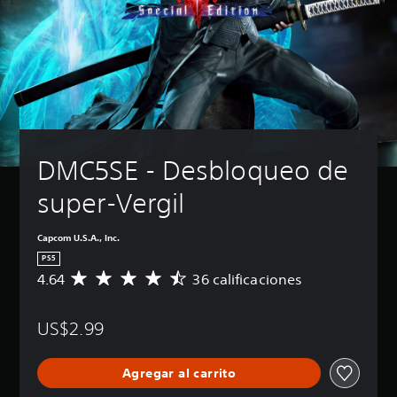
DMC5SE - Desbloqueo de 
super-Vergil
Capcom U.S.A., Inc.
PS5
4.64
36 calificaciones
C
a
l
US$2.99
i
f
i
Agregar al carrito
c
a