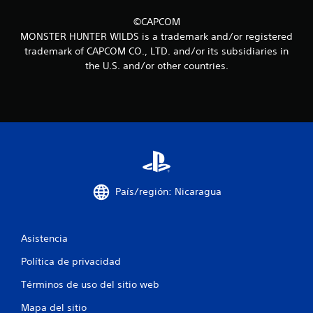
i
©CAPCOM
MONSTER HUNTER WILDS is a trademark and/or registered
n
trademark of CAPCOM CO., LTD. and/or its subsidiaries in
the U.S. and/or other countries.
c
o
e
s
t
País/región: Nicaragua
r
e
Asistencia
l
Política de privacidad
l
Términos de uso del sitio web
a
Mapa del sitio