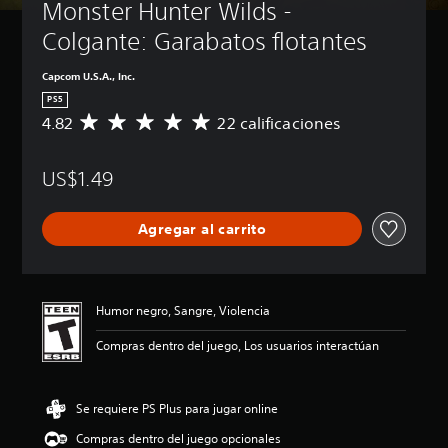
Monster Hunter Wilds - 
Colgante: Garabatos flotantes
Capcom U.S.A., Inc.
PS5
4.82
22 calificaciones
C
a
l
US$1.49
i
f
i
Agregar al carrito
c
a
c
i
ó
Humor negro, Sangre, Violencia
n
p
Compras dentro del juego, Los usuarios interactúan
r
o
m
Se requiere PS Plus para jugar online
e
d
Compras dentro del juego opcionales
i