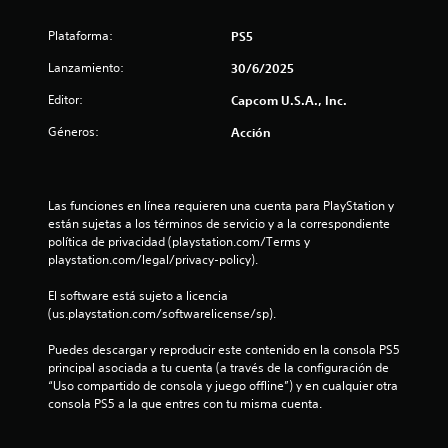
e
Plataforma:
PS5
s
Lanzamiento:
30/6/2025
Editor:
t
Capcom U.S.A., Inc.
Géneros:
Acción
r
e
Las funciones en línea requieren una cuenta para PlayStation y 
l
están sujetas a los términos de servicio y a la correspondiente 
política de privacidad (playstation.com/Terms y 
l
playstation.com/legal/privacy-policy).
a
El software está sujeto a licencia 
(us.playstation.com/softwarelicense/sp).
s
Puedes descargar y reproducir este contenido en la consola PS5 
d
principal asociada a tu cuenta (a través de la configuración de 
“Uso compartido de consola y juego offline”) y en cualquier otra 
e
consola PS5 a la que entres con tu misma cuenta.
c