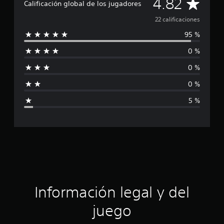
C
4.82
i
Calificación global de los jugadores
c
a
22 calificaciones
a
c
95 %
l
i
o
0 %
i
n
e
0 %
f
s
0 %
i
5 %
c
a
c
i
ó
Información legal y del
n
juego