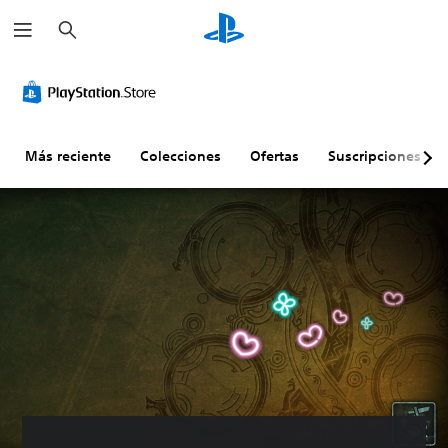
B
u
s
c
a
r
Más reciente
Colecciones
Ofertas
Suscripciones