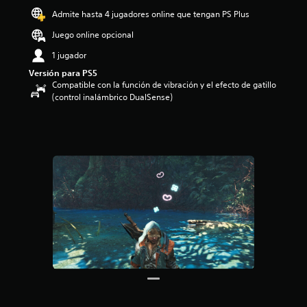
o
Admite hasta 4 jugadores online que tengan PS Plus
:
Juego online opcional
4
.
1 jugador
8
Versión para PS5
2
Compatible con la función de vibración y el efecto de gatillo
e
(control inalámbrico DualSense)
s
t
r
e
l
l
a
s
d
e
c
i
n
c
o
e
s