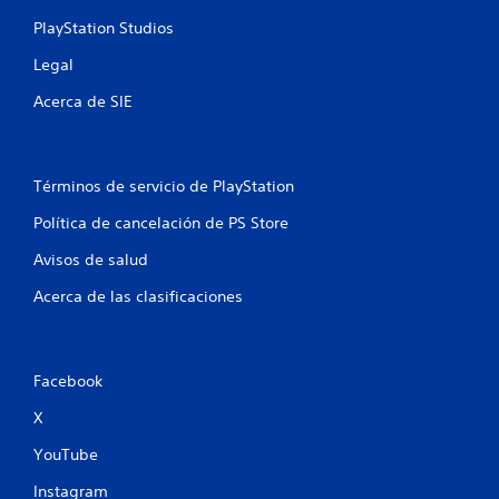
s
PlayStation Studios
e
Legal
Acerca de SIE
n
u
n
Términos de servicio de PlayStation
Política de cancelación de PS Store
t
Avisos de salud
o
Acerca de las clasificaciones
t
a
Facebook
l
X
d
YouTube
e
Instagram