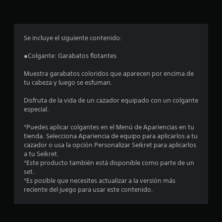
p
r
o
Se incluye el siguiente contenido:
m
●Colgante: Garabatos flotantes
e
Muestra garabatos coloridos que aparecen por encima de
tu cabeza y luego se esfuman.
d
Disfruta de la vida de un cazador equipado con un colgante
i
especial.
o
*Puedes aplicar colgantes en el Menú de Apariencias en tu
tienda. Selecciona Apariencia de equipo para aplicarlos a tu
:
cazador o usa la opción Personalizar Seikret para aplicarlos
a tu Seikret.
4
*Este producto también está disponible como parte de un
set.
.
*Es posible que necesites actualizar a la versión más
reciente del juego para usar este contenido.
8
2