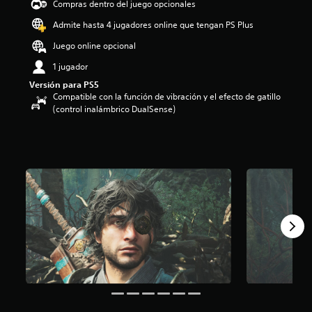
Compras dentro del juego opcionales
i
o
Admite hasta 4 jugadores online que tengan PS Plus
:
Juego online opcional
4
.
1 jugador
2
Versión para PS5
5
Compatible con la función de vibración y el efecto de gatillo
e
(control inalámbrico DualSense)
s
t
r
e
l
l
a
s
d
e
c
i
n
c
o
e
s