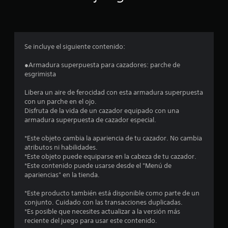
p
r
o
Se incluye el siguiente contenido:
m
●Armadura superpuesta para cazadores: parche de
esgrimista
e
Libera un aire de ferocidad con esta armadura superpuesta
d
con un parche en el ojo.
Disfruta de la vida de un cazador equipado con una
i
armadura superpuesta de cazador especial.
o
*Este objeto cambia la apariencia de tu cazador. No cambia
atributos ni habilidades.
:
*Este objeto puede equiparse en la cabeza de tu cazador.
*Este contenido puede usarse desde el "Menú de
4
apariencias" en la tienda.
.
*Este producto también está disponible como parte de un
conjunto. Cuidado con las transacciones duplicadas.
2
*Es posible que necesites actualizar a la versión más
reciente del juego para usar este contenido.