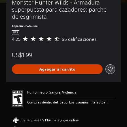
Monster Hunter Wilds - Armadura 
superpuesta para cazadores: parche 
de esgrimista
Capcom U.S.A., Inc.
PS5
4.25
65 calificaciones
C
a
l
US$1.99
i
f
i
Agregar al carrito
c
a
c
i
ó
Humor negro, Sangre, Violencia
n
p
Compras dentro del juego, Los usuarios interactúan
r
o
m
Se requiere PS Plus para jugar online
e
d