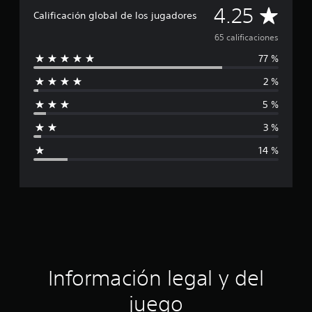
f
C
4.25
i
Calificación global de los jugadores
c
a
65 calificaciones
a
c
77 %
l
i
o
2 %
i
n
e
5 %
f
s
3 %
i
14 %
c
a
c
i
ó
Información legal y del
n
juego