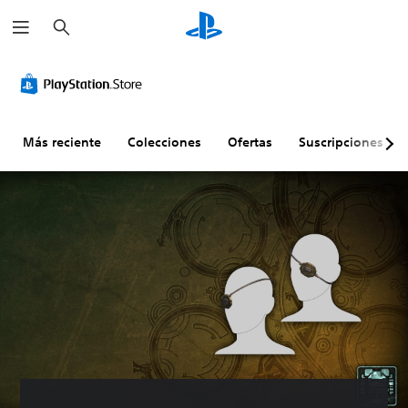
B
u
s
c
a
r
Más reciente
Colecciones
Ofertas
Suscripciones