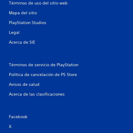
a
Términos de uso del sitio web
s
Mapa del sitio
e
PlayStation Studios
n
Legal
Acerca de SIE
u
n
Términos de servicio de PlayStation
t
Política de cancelación de PS Store
o
Avisos de salud
t
Acerca de las clasificaciones
a
l
Facebook
d
X