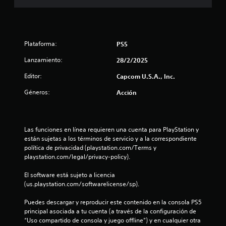
5
e
s
Plataforma:
PS5
t
Lanzamiento:
28/2/2025
Editor:
Capcom U.S.A., Inc.
r
Géneros:
Acción
e
l
Las funciones en línea requieren una cuenta para PlayStation y 
l
están sujetas a los términos de servicio y a la correspondiente 
política de privacidad (playstation.com/Terms y 
a
playstation.com/legal/privacy-policy).
s
El software está sujeto a licencia 
(us.playstation.com/softwarelicense/sp).
d
Puedes descargar y reproducir este contenido en la consola PS5 
e
principal asociada a tu cuenta (a través de la configuración de 
“Uso compartido de consola y juego offline”) y en cualquier otra 