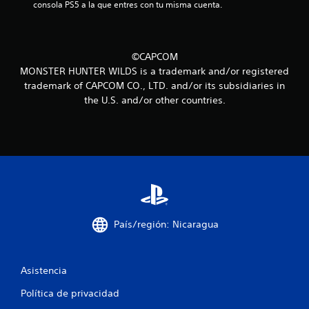
c
consola PS5 a la que entres con tu misma cuenta.
i
n
©CAPCOM
MONSTER HUNTER WILDS is a trademark and/or registered
c
trademark of CAPCOM CO., LTD. and/or its subsidiaries in
the U.S. and/or other countries.
o
e
s
t
r
País/región: Nicaragua
e
l
Asistencia
l
Política de privacidad