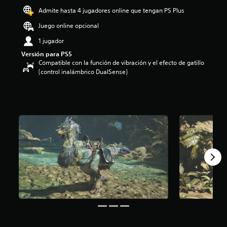
o
Admite hasta 4 jugadores online que tengan PS Plus
:
Juego online opcional
4
.
1 jugador
3
Versión para PS5
7
Compatible con la función de vibración y el efecto de gatillo
e
(control inalámbrico DualSense)
s
t
r
e
l
l
a
s
d
e
c
i
n
c
o
e
s