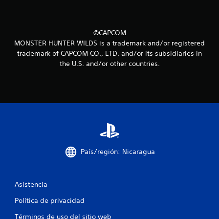
i
n
©CAPCOM
MONSTER HUNTER WILDS is a trademark and/or registered
c
trademark of CAPCOM CO., LTD. and/or its subsidiaries in
the U.S. and/or other countries.
o
e
s
t
r
País/región: Nicaragua
e
l
Asistencia
l
Política de privacidad
a
Términos de uso del sitio web