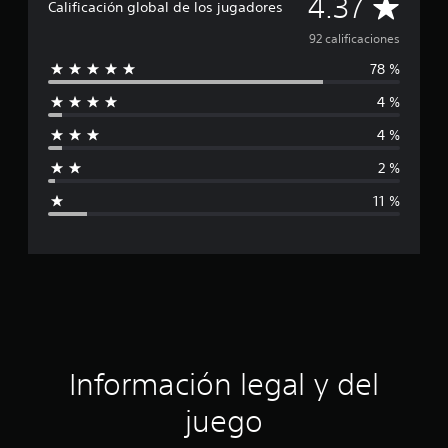
C
4.37
i
Calificación global de los jugadores
c
a
92 calificaciones
a
c
78 %
l
i
o
4 %
i
n
e
4 %
f
s
2 %
i
11 %
c
a
c
i
ó
Información legal y del
n
juego