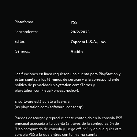
e
s
Plataforma:
PS5
t
Lanzamiento:
28/2/2025
Editor:
Capcom U.S.A., Inc.
r
Géneros:
Acción
e
l
Las funciones en línea requieren una cuenta para PlayStation y 
l
están sujetas a los términos de servicio y a la correspondiente 
política de privacidad (playstation.com/Terms y 
a
playstation.com/legal/privacy-policy).
s
El software está sujeto a licencia 
(us.playstation.com/softwarelicense/sp).
d
Puedes descargar y reproducir este contenido en la consola PS5 
e
principal asociada a tu cuenta (a través de la configuración de 
“Uso compartido de consola y juego offline”) y en cualquier otra 
c
consola PS5 a la que entres con tu misma cuenta.