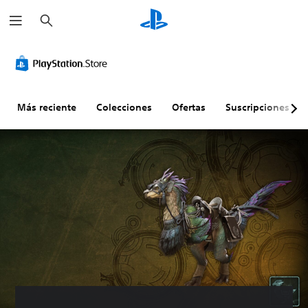
B
u
s
c
a
r
Más reciente
Colecciones
Ofertas
Suscripciones