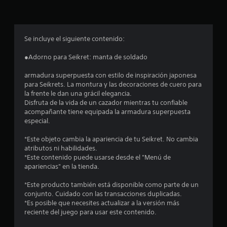
p
r
o
Se incluye el siguiente contenido:
m
●Adorno para Seikret: manta de soldado
e
armadura superpuesta con estilo de inspiración japonesa
para Seikrets. La montura y las decoraciones de cuero para
d
la frente le dan una grácil elegancia.
Disfruta de la vida de un cazador mientras tu confiable
i
acompañante tiene equipada la armadura superpuesta
especial.
o
*Este objeto cambia la apariencia de tu Seikret. No cambia
:
atributos ni habilidades.
*Este contenido puede usarse desde el "Menú de
4
apariencias" en la tienda.
.
*Este producto también está disponible como parte de un
conjunto. Cuidado con las transacciones duplicadas.
3
*Es posible que necesites actualizar a la versión más
reciente del juego para usar este contenido.
7