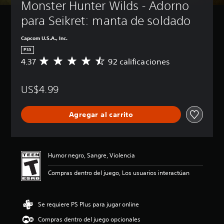
Monster Hunter Wilds - Adorno 
para Seikret: manta de soldado
Capcom U.S.A., Inc.
PS5
4.37
92 calificaciones
C
a
l
US$4.99
i
f
i
Agregar al carrito
c
a
c
i
ó
Humor negro, Sangre, Violencia
n
p
Compras dentro del juego, Los usuarios interactúan
r
o
m
Se requiere PS Plus para jugar online
e
d
Compras dentro del juego opcionales
i