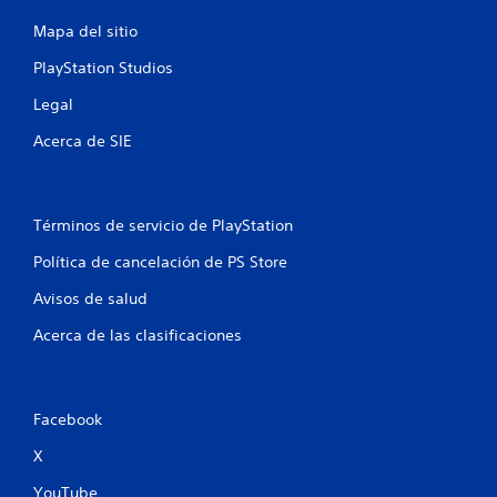
s
Mapa del sitio
e
PlayStation Studios
n
Legal
Acerca de SIE
u
n
Términos de servicio de PlayStation
t
Política de cancelación de PS Store
o
Avisos de salud
t
Acerca de las clasificaciones
a
l
Facebook
d
X
e
YouTube