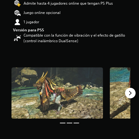
o
Admite hasta 4 jugadores online que tengan PS Plus
:
Juego online opcional
4
.
1 jugador
6
Versión para PS5
6
Compatible con la función de vibración y el efecto de gatillo
e
(control inalámbrico DualSense)
s
t
r
e
l
l
a
s
d
e
c
i
n
c
o
e
s
t