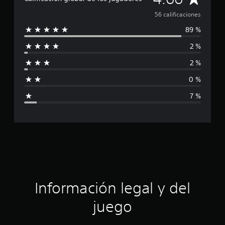
c
a
56 calificaciones
a
c
89 %
l
i
o
2 %
i
n
e
2 %
f
s
0 %
i
7 %
c
a
c
i
ó
Información legal y del
n
juego
p