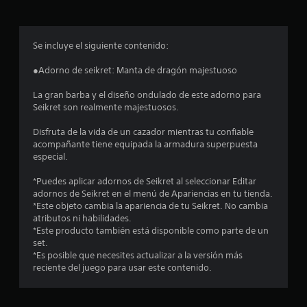
r
o
Se incluye el siguiente contenido:
m
●Adorno de seikret: Manta de dragón majestuoso
e
La gran barba y el diseño ondulado de este adorno para
Seikret son realmente majestuosos.
d
Disfruta de la vida de un cazador mientras tu confiable
i
acompañante tiene equipada la armadura superpuesta
especial.
o
*Puedes aplicar adornos de Seikret al seleccionar Editar
:
adornos de Seikret en el menú de Apariencias en tu tienda.
*Este objeto cambia la apariencia de tu Seikret. No cambia
4
atributos ni habilidades.
*Este producto también está disponible como parte de un
.
set.
*Es posible que necesites actualizar a la versión más
6
reciente del juego para usar este contenido.
6