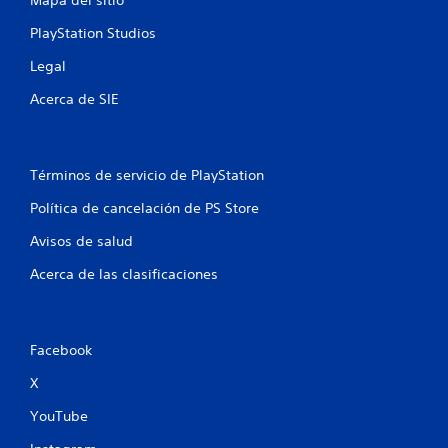
s
PlayStation Studios
e
Legal
n
Acerca de SIE
u
n
Términos de servicio de PlayStation
t
Política de cancelación de PS Store
o
Avisos de salud
t
Acerca de las clasificaciones
a
l
Facebook
d
X
e
YouTube