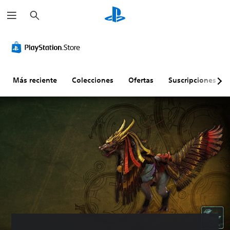
B
u
s
c
a
r
Más reciente
Colecciones
Ofertas
Suscripciones