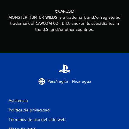
i
©CAPCOM
n
MONSTER HUNTER WILDS is a trademark and/or registered
trademark of CAPCOM CO., LTD. and/or its subsidiaries in
c
the U.S. and/or other countries.
o
e
s
t
r
País/región: Nicaragua
e
l
Asistencia
Política de privacidad
l
Términos de uso del sitio web
a
Mapa del sitio