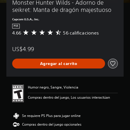
Monster Hunter Wilds - Adorno de 
seikret: Manta de dragón majestuoso
Capcom U.S.A., Inc.
PS5
4.66
56 calificaciones
C
a
l
US$4.99
i
f
i
Agregar al carrito
c
a
c
i
ó
Humor negro, Sangre, Violencia
n
p
Compras dentro del juego, Los usuarios interactúan
r
o
m
Se requiere PS Plus para jugar online
e
d
Compras dentro del juego opcionales
i