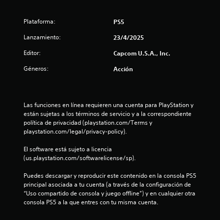
e
Plataforma:
PS5
s
Lanzamiento:
23/4/2025
t
Editor:
Capcom U.S.A., Inc.
r
Géneros:
Acción
e
l
Las funciones en línea requieren una cuenta para PlayStation y 
están sujetas a los términos de servicio y a la correspondiente 
l
política de privacidad (playstation.com/Terms y 
playstation.com/legal/privacy-policy).
a
El software está sujeto a licencia 
s
(us.playstation.com/softwarelicense/sp).
d
Puedes descargar y reproducir este contenido en la consola PS5 
principal asociada a tu cuenta (a través de la configuración de 
e
“Uso compartido de consola y juego offline”) y en cualquier otra 
consola PS5 a la que entres con tu misma cuenta.
c