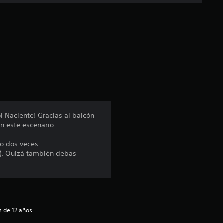
c
a
c
i
ó
n
l Naciente! Gracias al balcón
n este escenario.
p
o dos veces.
r
o). Quizá también debas
o
m
e
 de 12 años.