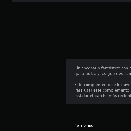
n
e
s
¡Un escenario fantástico con 
quebradizo y los grandes camb
Este complemento se incluye 
Para usar este complemento n
instalar el parche más recien
Plataforma: