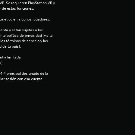
R. Se requieren PlayStation VR y 
d
r de estas funciones.
i
inético en algunos jugadores.
o
enta y están sujetas a los 
te política de privacidad (visita 
os términos de servicio y las 
:
 de tu país).
4
ntía limitada 
).
.
S4™ principal designado de la 
iar sesión con esa cuenta.
7
8
e
s
t