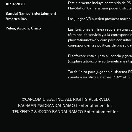
Este elemento incluye contenido de PS V
10/11/2020
PlayStation Camera para poder disfruta
Bandai Namco Entertainment
America Inc.
Los juegos VR pueden provocar mareo c
Pelea, Acción, Único
Las funciones en línea requieren una cu
términos de servicio y a la correspondien
playstationnetwork.com para consultar l
correspondientes políticas de privacidad
El software está sujeto a licencia y gara
(us.playstation.com/softwarelicense/sp
Tarifa única para jugar en el sistema P
cuenta y en otros sistemas PS4™ al inic
©CAPCOM U.S.A., INC. ALL RIGHTS RESERVED.
PAC-MAN™&©BANDAI NAMCO Entertainment Inc.
TEKKEN™7 & ©2020 BANDAI NAMCO Entertainment Inc.