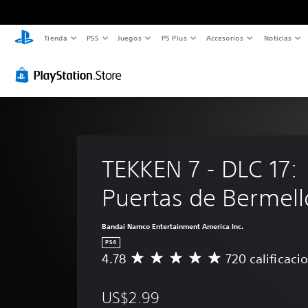
Tienda
PS5
Juegos
PS Plus
Accesorios
Noticias
TEKKEN 7 - DLC 17: 
Puertas de Bermel
Bandai Namco Entertainment America Inc.
PS4
4.78
720 calificaci
C
a
l
US$2.99
i