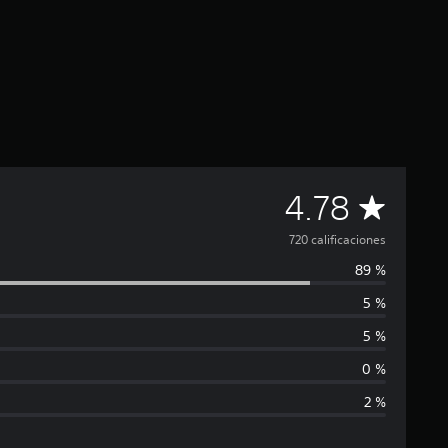
C
4.78
a
720 calificaciones
89 %
l
5 %
i
5 %
f
0 %
2 %
i