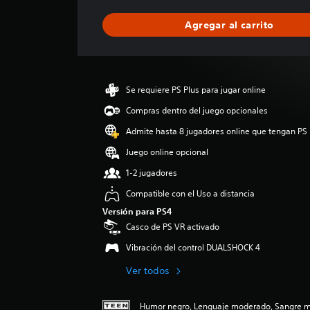
f
i
Agregar al carrito
c
a
c
i
ó
Se requiere PS Plus para jugar online
n
p
Compras dentro del juego opcionales
r
Admite hasta 8 jugadores online que tengan PS 
o
m
Juego online opcional
e
1-2 jugadores
d
i
Compatible con el Uso a distancia
o
Versión para PS4
:
Casco de PS VR activado
4
.
Vibración del control DUALSHOCK 4
7
8
Ver todos
e
s
t
Humor negro, Lenguaje moderado, Sangre 