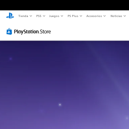
Tienda
PS5
Juegos
PS Plus
Accesorios
Noticias