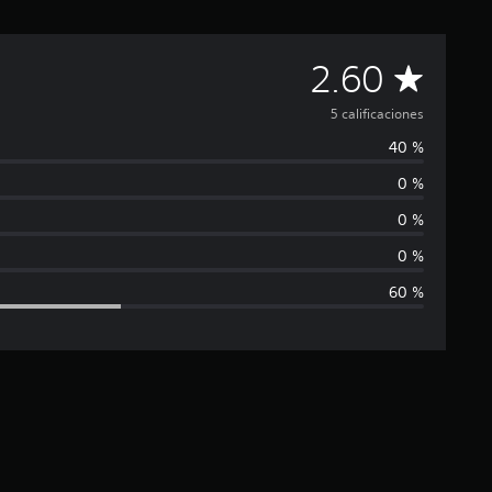
C
2.60
a
5 calificaciones
40 %
l
0 %
i
0 %
f
0 %
60 %
i
c
a
c