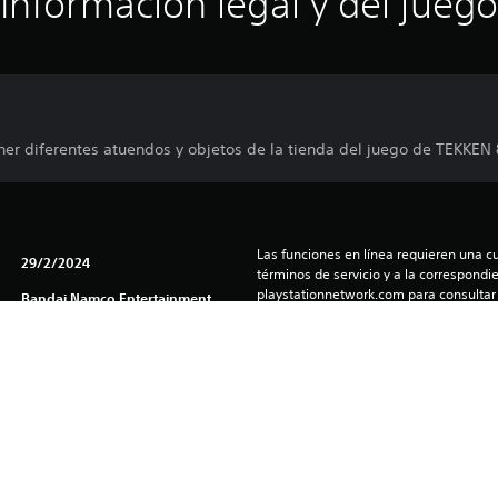
Información legal y del juego
r diferentes atuendos y objetos de la tienda del juego de TEKKEN 
Las funciones en línea requieren una cu
29/2/2024
términos de servicio y a la correspondien
playstationnetwork.com para consultar l
Bandai Namco Entertainment
correspondientes políticas de privacidad
America Inc.
Acción, Pelea
El software está sujeto a licencia y gara
(us.playstation.com/softwarelicense/sp
Puedes descargar y reproducir este cont
asociada a tu cuenta (a través de la co
consola y juego offline”) y en cualquier
con tu misma cuenta.