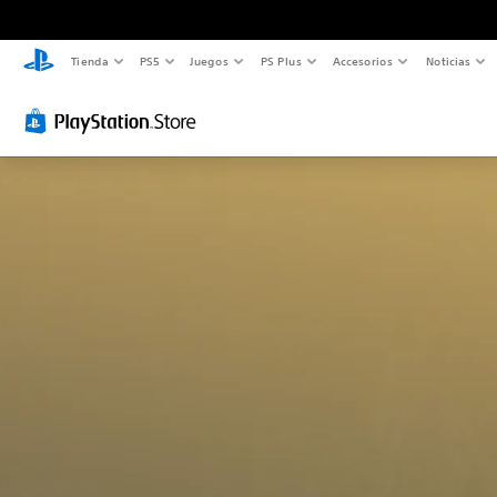
Tienda
PS5
Juegos
PS Plus
Accesorios
Noticias