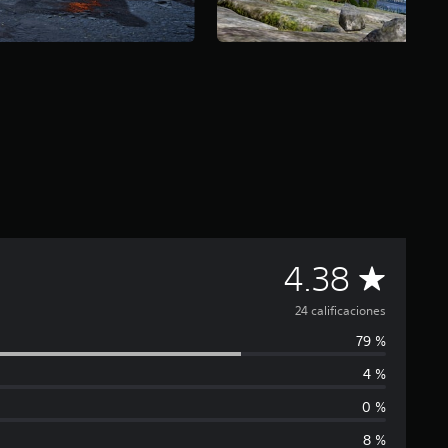
C
4.38
a
24 calificaciones
79 %
l
4 %
i
0 %
f
8 %