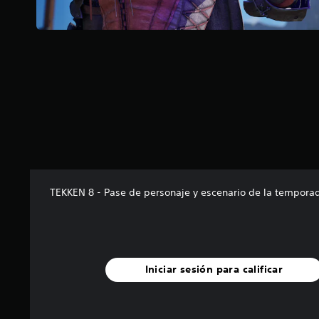
l
a
s
d
e
c
i
n
c
o
e
s
t
r
e
TEKKEN 8 - Pase de personaje y escenario de la tempora
l
l
a
s
e
Iniciar sesión para calificar
n
u
n
t