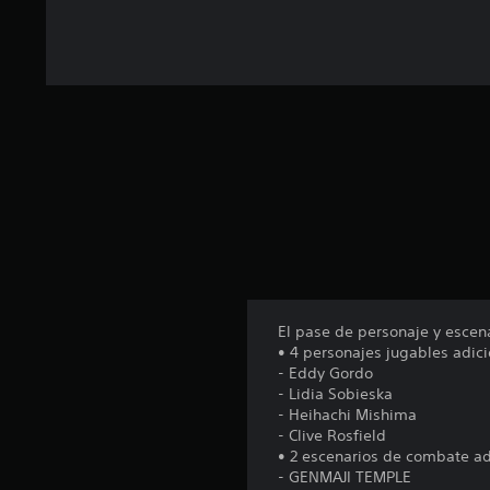
o
t
a
l
d
e
2
4
c
a
l
i
f
i
c
a
El pase de personaje y escena
c
• 4 personajes jugables adic
i
- Eddy Gordo
o
- Lidia Sobieska
n
- Heihachi Mishima
e
- Clive Rosfield
s
• 2 escenarios de combate ad
- GENMAJI TEMPLE