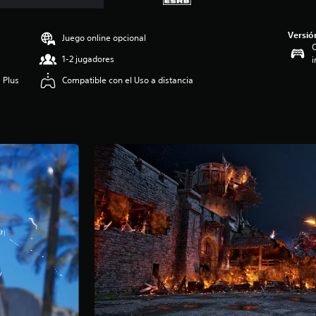
Versió
Juego online opcional
C
1-2 jugadores
i
 Plus
Compatible con el Uso a distancia