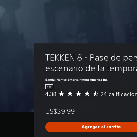
TEKKEN 8 - Pase de per
escenario de la tempor
Bandai Namco Entertainment America Inc.
PS5
4.38
24 calificacio
C
a
l
US$39.99
i
f
i
Agregar al carrito
c
a