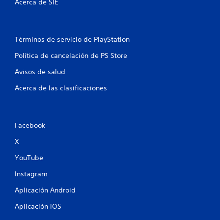
Acerca de SIE
a
s
Términos de servicio de PlayStation
e
Política de cancelación de PS Store
n
Avisos de salud
u
Acerca de las clasificaciones
n
t
Facebook
o
X
t
YouTube
a
Instagram
l
Aplicación Android
d
Aplicación iOS