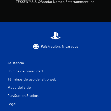
TEKKEN™8 & ©Bandai Namco Entertainment Inc.
c
i
n
c
o
País/región: Nicaragua
e
s
Asistencia
t
Política de privacidad
r
Términos de uso del sitio web
e
Mapa del sitio
l
PlayStation Studios
Legal
l