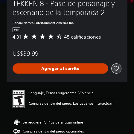
TEKKEN 8 - Pase de personaje y 
escenario de la temporada 2
Bandai Namco Entertainment America Inc.
PS5
4.31
45 calificaciones
C
a
l
US$39.99
i
f
i
Agregar al carrito
c
a
c
i
ó
Lenguaje, Temas sugerentes, Violencia
n
p
Compras dentro del juego, Los usuarios interactúan
r
o
m
Se requiere PS Plus para jugar online
e
d
Compras dentro del juego opcionales
i