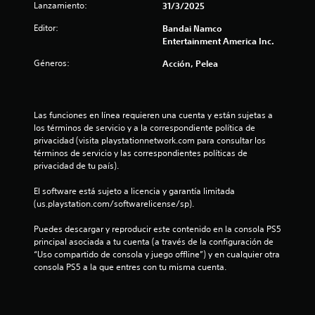
Lanzamiento:
31/3/2025
1
Editor:
Bandai Namco
e
Entertainment America Inc.
Géneros:
Acción, Pelea
s
t
Las funciones en línea requieren una cuenta y están sujetas a 
r
los términos de servicio y a la correspondiente política de 
privacidad (visita playstationnetwork.com para consultar los 
e
términos de servicio y las correspondientes políticas de 
privacidad de tu país).
l
El software está sujeto a licencia y garantía limitada 
l
(us.playstation.com/softwarelicense/sp).
a
Puedes descargar y reproducir este contenido en la consola PS5 
principal asociada a tu cuenta (a través de la configuración de 
s
“Uso compartido de consola y juego offline”) y en cualquier otra 
consola PS5 a la que entres con tu misma cuenta.
d
e