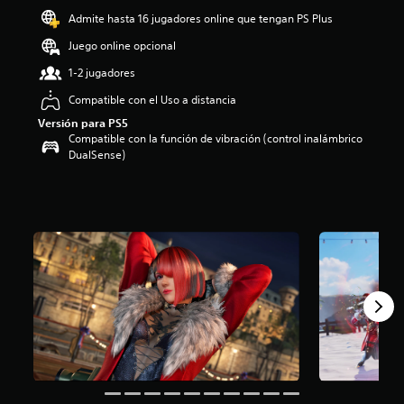
o
Admite hasta 16 jugadores online que tengan PS Plus
:
Juego online opcional
4
.
1-2 jugadores
3
1
Compatible con el Uso a distancia
e
Versión para PS5
s
Compatible con la función de vibración (control inalámbrico
t
DualSense)
r
e
l
l
a
s
d
e
c
i
n
c
o
e
s