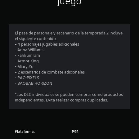
juego
p
r
o
El pase de personaje y escenario de la temporada 2 incluye
el siguiente contenido:
m
• 4 personajes jugables adicionales
- Anna Williams
e
- Fahkumram
- Armor King
d
- Miary Zo
• 2 escenarios de combate adicionales
i
- PAC-PIXELS
- BAOBAB HORIZON
o
*Los DLC individuales se pueden comprar como productos
:
independientes. Evita realizar compras duplicadas.
4
.
Plataforma:
PS5
3