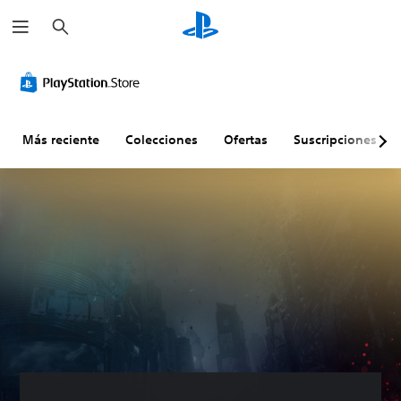
B
u
s
c
a
r
Más reciente
Colecciones
Ofertas
Suscripciones