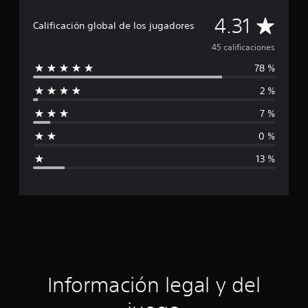
i
c
C
4.31
Calificación global de los jugadores
a
c
a
45 calificaciones
i
o
78 %
l
n
e
2 %
i
s
7 %
f
0 %
i
13 %
c
a
c
i
ó
Información legal y del
n