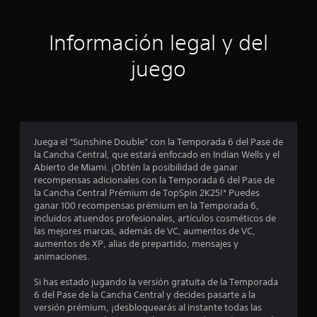
i
ó
Información legal y del
n
juego
p
r
o
Juega el “Sunshine Double” con la Temporada 6 del Pase de
la Cancha Central, que estará enfocado en Indian Wells y el
m
Abierto de Miami. ¡Obtén la posibilidad de ganar
recompensas adicionales con la Temporada 6 del Pase de
e
la Cancha Central Prémium de TopSpin 2K25!* Puedes
ganar 100 recompensas prémium en la Temporada 6,
d
incluidos atuendos profesionales, artículos cosméticos de
las mejores marcas, además de VC, aumentos de VC,
i
aumentos de XP, alias de prepartido, mensajes y
animaciones.
o
Si has estado jugando la versión gratuita de la Temporada
:
6 del Pase de la Cancha Central y decides pasarte a la
versión prémium, ¡desbloquearás al instante todas las