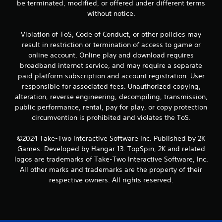
be terminated, modified, or offered under different terms
without notice.
d
e
Violation of ToS, Code of Conduct, or other policies may
result in restriction or termination of access to game or
5
online account. Online play and download requires
broadband internet service, and may require a separate
c
paid platform subscription and account registration. User
responsible for associated fees. Unauthorized copying,
a
alteration, reverse engineering, decompiling, transmission,
l
public performance, rental, pay for play, or copy protection
circumvention is prohibited and violates the ToS.
i
©2024 Take-Two Interactive Software Inc. Published by 2K
f
Games. Developed by Hangar 13. TopSpin, 2K and related
logos are trademarks of Take-Two Interactive Software, Inc.
i
All other marks and trademarks are the property of their
c
respective owners. All rights reserved.
a
c