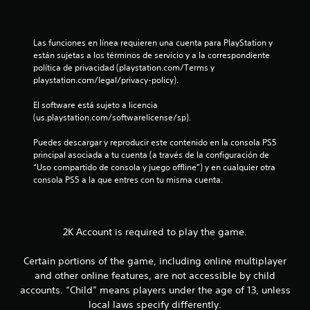
d
e
Las funciones en línea requieren una cuenta para PlayStation y 
c
están sujetas a los términos de servicio y a la correspondiente 
política de privacidad (playstation.com/Terms y 
i
playstation.com/legal/privacy-policy).
n
El software está sujeto a licencia 
(us.playstation.com/softwarelicense/sp).
c
Puedes descargar y reproducir este contenido en la consola PS5 
o
principal asociada a tu cuenta (a través de la configuración de 
“Uso compartido de consola y juego offline”) y en cualquier otra 
e
consola PS5 a la que entres con tu misma cuenta.
s
t
2K Account is required to play the game.
r
Certain portions of the game, including online multiplayer
and other online features, are not accessible by child
e
accounts. “Child” means players under the age of 13, unless
local laws specify differently.