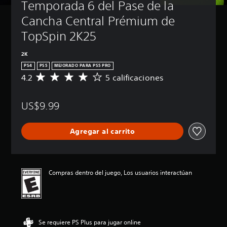
Temporada 6 del Pase de la 
Cancha Central Prémium de 
TopSpin 2K25
2K
PS4
PS5
MEJORADO PARA PS5 PRO
4.2
5 calificaciones
C
a
l
US$9.99
i
f
i
Agregar al carrito
c
a
c
i
ó
Compras dentro del juego, Los usuarios interactúan
n
p
r
o
m
Se requiere PS Plus para jugar online
e