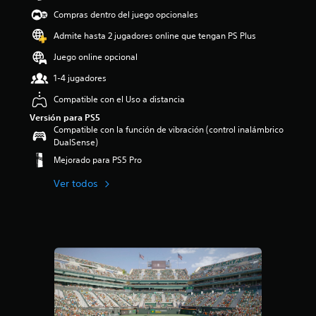
d
Compras dentro del juego opcionales
i
o
Admite hasta 2 jugadores online que tengan PS Plus
:
Juego online opcional
4
.
1-4 jugadores
2
e
Compatible con el Uso a distancia
s
Versión para PS5
t
Compatible con la función de vibración (control inalámbrico
r
DualSense)
e
Mejorado para PS5 Pro
l
l
Ver todos
a
s
d
e
c
i
n
c
o
e
s