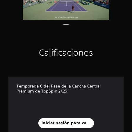
t
r
e
l
l
a
s
e
n
Calificaciones
u
n
t
o
t
a
l
Temporada 6 del Pase de la Cancha Central
d
Prémium de TopSpin 2K25
e
5
c
a
l
i
Iniciar sesión para calificar
f
i