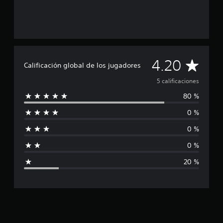
c
a
c
i
o
n
C
4.20
e
Calificación global de los jugadores
s
a
5 calificaciones
80 %
l
0 %
i
0 %
f
0 %
i
20 %
c
a
c