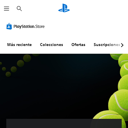
B
u
s
c
a
r
Más reciente
Colecciones
Ofertas
Suscripciones