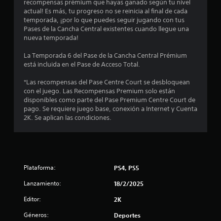
4
recompensas prémium que hayas ganado según tu nivel
actual! Es más, tu progreso no se reinicia al final de cada
.
temporada, ¡por lo que puedes seguir jugando con tus
Pases de la Cancha Central existentes cuando llegue una
2
nueva temporada!
La Temporada 6 del Pase de la Cancha Central Prémium
e
está incluida en el Pase de Acceso Total.
s
*Las recompensas del Pase Centre Court se desbloquean
con el juego. Las Recompensas Premium solo están
t
disponibles como parte del Pase Premium Centre Court de
pago. Se requiere juego base, conexión a Internet y Cuenta
r
2K. Se aplican las condiciones.
e
l
l
Plataforma:
PS4, PS5
Lanzamiento:
a
18/2/2025
Editor:
2K
s
Géneros:
Deportes