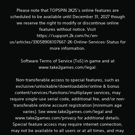
l
l
Please note that TOPSPIN 2K25’s online features are
scheduled to be available until December 31, 2027 though
a
we reserve the right to modify or discontinue online
features without notice. Visit
s
https://support.2k.com/hc/en-
us/articles/33058906107667-2K-Online-Services-Status for
e
more information.
n
Software Terms of Service (ToS) in game and at
u
www.take2games.com/legal.
n
Non-transferable access to special features, such as
exclusive/unlockable/downloadable/online & bonus
t
content/services/functions/multiplayer services, may
o
require single-use serial code, additional fee, and/or non-
transferable online account registration (minimum age
t
varies). See www.take2games.com/legal and
www.take2games.com/privacy for additional details.
a
Special feature access may require internet connection,
may not be available to all users or at all times, and may
l